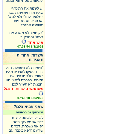
ופוגעות בשטחי האחסנה.
יש לשנות את התעריף
שאגרת התשתית תועבר
במלואה לחנ"י ולא לנמל
ואז תראו שהמכוניות
תעופנה מהנמל.
"רק חמור לא משנה את
דעתו" והמבין יבין....
איש אחד
6/8/2026 07:58:54
אשדוד: אחריות
תאגידית
"השירות לא השתפר, הוא
ירד. תפסיקו להפריח מילים
באוויר. כולם יודעים את
האמת. הפכתם לפטטים!!
יחצנות לא תעזור לכם
משתמש ב שרותי הנמל
6/8/2026 07:43:18
שאני אביא צלם?
גנצרסקי גם ברפואה
לא רק בלוגיסטיקה. גם
ברפואה יש ענף בשם
רפואה נשכחת, דברים
שידענו לרפא בעבר, וגם