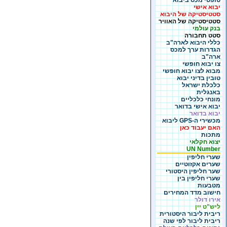
טופסי מכס ביבוא
יבוא אישי
סטטיסטיקה של היבוא
סטטיסטיקה של האוויר
בנק עולמי
סטט תחבורה
כללי היבוא לארה"ב
הגדרות ערך למכס
ארה"ב
צו יבוא חופשי
מבוא לצו יבוא חופשי
טובין בדיני יבוא
כלכלת ישראל
באנגלית
מונחי כלכליים
יבוא אישי בדואר
יבוא בדואר
מכשירי ה-GPS ליבוא
האם יעבוד כאן
מתכות
יצוא חקלאי
UN Number
שערי חליפין
שערים אקזוטיים
שער חליפין היסטורי
שערי חליפין בין
מטבעות
חישוב מדד המחירים
אירו דולר
ליש"ט יין
ריבית ליבור היסטורית
ריבית ליבור לפי שנה