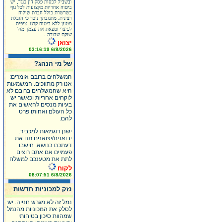
ובשביל לכסות פסק דין כנגד, יש
ביטוח אחריות מקצועית לכל גוף
בשרשרת כולל חברת שילוח
רצינית. מתגובתך ניכר כי הובלת
מטען ללא ביטוח קרגו, ציפית
לפיצוי ומצאת את עצמך מול
שוקת שבורה .
יצואן
6/8/2026 03:16:19
של מי הנהג?
המשלחים ברובם אומרים:
אנו רק מתווכים. המשמעות
היא שהמשלחים ברובם לא
לוקחים אחריות וכאשר יש
בעיות מנסים להאשים את
כל העולם ואחותו פרט
להם.
ישנן דוגמאות למכביר.
יבואנים/יצואנים תנו את
דעתכם בנושא. חישבו
פעמיים אם אתם רוצים
לתת את מטענכם למשלח
לקוח
6/8/2026 08:07:51
נזק למכוניות חדשות
נמל זה לא מגרש חנייה. יש
לסלק את המכוניות מהנמל
שמהוות סיכון בטיחותי