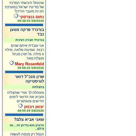
שהנמל היבשתי המרכזי
של מדינת ישראל במערכת
הזו זה מעבר הירדן?
נחום גנצרסקי
5/8/2026 09:38:53
בורכרד פרקה מטען
כבד
בורכרד חברה רצינית
אני עובדת איתם שנים
רבות. אמינות מלאה. מילה
זו מילה. גל תורן מנהל
מוצלח מאד.
Mary Rosenfeld
5/8/2026 09:08:20
שרון מנכ"ל דואר
לוגיסטיקה
בהצלחה
מאחלת לך אודי שתצליח
ותביא את הדואר לימים
חדישים ומאתגרים
יצואן ויבואן
5/8/2026 08:55:29
שאני אביא צלם?
הרעיון הוא בדיוק זה....אז
צילם..
הנמל רק מנסה לעשות