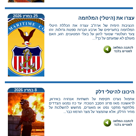
25 במרץ 2026
עצרו את (היטלי) המלחמה
הנציבות הימית של ארה"ב עצרה את הכללת היטלי
המלחמה בתעריפים של ארבע חברות ספנות גדולות. זהו
צעד רגולטורי שנועד להגן על בעלי המטענים. רגע, האם
מעולם לא שמעתם על כך?...
8 במרץ 2026
היכונו להיטלי דלק
אתמול נערכו תקיפות על תשתיות אנרגיה באיראן,
לראשונה מאז פרוץ הסבב הנוכחי. עד כה נמנעו הצדדים
מלתקוף מתקני נפט או מאגרים, מחשש להשלכות על
מחיר הדלק, אלא שהמצור על מצר הורמוז כבר...