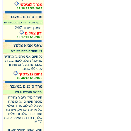
מנהל לוגיסטי
5/8/2026 11:38:33
מרד סוכנים במעבר
תיכף מגיעה הרכבת מסעודיה
והמסוף יעבוד 24/7
ירון צאלים
5/8/2026 10:17:10
שאני אביא צלם?
לא לומדים מההיסטוריה
כל פעם אני מתפעל מחדש
מהיכולת שלנו ליצור בעיות
שכבר נמצא להם פתרון
לפני 60 שנה...
נחום גנצרסקי
5/8/2026 09:46:42
מרד סוכנים במעבר
ומה עם תוכנית IMEC
השרה מירי רגב הצהירה
מספר פעמים על כוונתה
לפעול לשילוב מהיר ומלא
של מדינת ישראל, מערכת
התחבורה שלה והנמלים
שלה, בתוכנית האמריקאית
IMEC.
האם אפשר שהיא שכחה