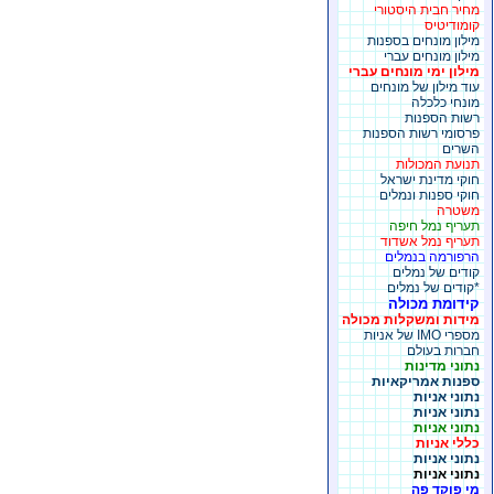
מחיר חבית היסטורי
קומודיטיס
מילון מונחים בספנות
מילון מונחים עברי
מילון ימי מונחים עברי
עוד מילון של מונחים
מונחי כלכלה
רשות הספנות
פרסומי רשות הספנות
השרים
תנועת המכולות
חוקי מדינת ישראל
חוקי ספנות ונמלים
משטרה
תעריף נמל חיפה
תעריף נמל אשדוד
הרפורמה בנמלים
קודים של נמלים
*קודים של נמלים
קידומת מכולה
מידות ומשקלות מכולה
מספרי IMO של אניות
חברות בעולם
נתוני מדינות
ספנות אמריקאיות
נתוני אניות
נתוני אניות
נתוני אניות
כללי אניות
נתוני אניות
נתוני אניות
מי פוקד פה