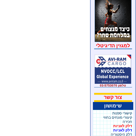
למגזין הדיגיטלי
טלפון 03-5753070
צור קשר
שימושון
קישורי ספנות
קיצורי מונחים בחוזי
חכירה
דלק לאניות
דלק לאניות
דלק היסטוריה