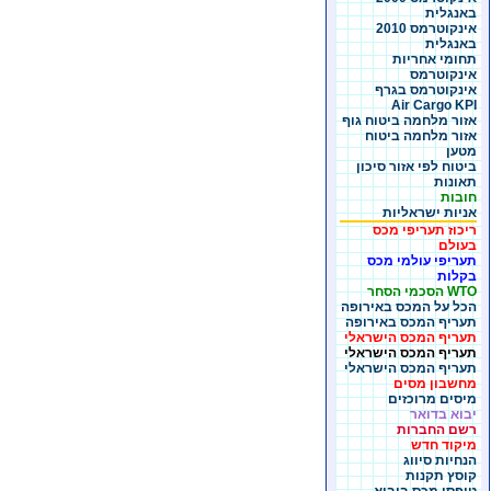
באנגלית
אינקוטרמס 2010
באנגלית
תחומי אחריות
אינקוטרמס
אינקוטרמס בגרף
Air Cargo KPI
אזור מלחמה ביטוח גוף
אזור מלחמה ביטוח
מטען
ביטוח לפי אזור סיכון
תאונות
חובות
אניות ישראליות
ריכוז תעריפי מכס
בעולם
תעריפי עולמי מכס
בקלות
WTO הסכמי הסחר
הכל על המכס באירופה
תעריף המכס באירופה
תעריף המכס הישראלי
תעריף המכס הישראלי
תעריף המכס הישראלי
מחשבון מסים
מיסים מרוכזים
יבוא בדואר
רשם החברות
מיקוד חדש
הנחיות סיווג
קוסץ תקנות