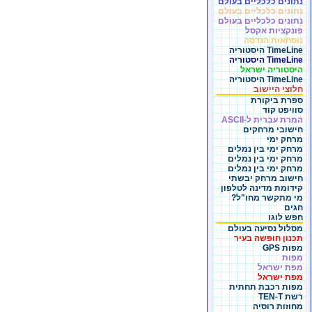
נתונים כלכליים בעולם
נתונים כלכליים בעולם
נתונים כלכליים בעולם
פונקציות אקסל
נוסחאות הנדסה
TimeLine היסטוריה
TimeLine היסטוריה
היסטוריה ישראל
TimeLine היסטוריה
חלוצי היישוב
ספרת ביקורת
סוויפט קוד
המרת עברית ל-ASCII
חישובי מרחקים
מרחק ימי
מרחק ימי בין נמלים
מרחק ימי בין נמלים
מרחק ימי בין נמלים
חישוב מרחק יבשתי
קידומת מדינה לטלפון
מי מתקשר מחו"ל?
חגים
חפש לוגו
מסלול נסיעה בעולם
תכנון חופשה בעיר
מפות GPS
מפות
מפת ישראל
מפת ישראל
מפות רכבת תחתית
רשת TEN-T
מחוזות רוסיה