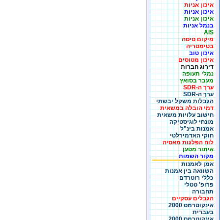
איכון אניות
איכון אניות
איכון אניות
בנמל אניות
AIS
מיקום טיסה
בטימטריה
איכון טוב
איכון מטוסים
דירוג חברות
נמלי תעופה
מעבר בסואץ
ערך ה-SDR
ערך ה-SDR
הגבלות משקל יבשתי
דמי הובלה במשאית
חישוב עלויות משאית
מונחי לוגיסטיקה
אמנות בינ"ל
חוקי האדמירלטי
לוח הפלגות מאסיה
איתור מטען
מקור השמות
אמן לאמנות
השוואה בין אמנות
כללי רוטרדם
פרופ' טטלי
תחבורה
הגבלים עסקיים
אינקוטרמס 2000
בעברית
אינקוטרמס 2000