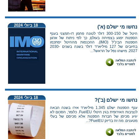
18 ביולי 2024
נחשו מי ישלם (א')
היטל של 300-150 דולר לטונה פחמן דו-חמצני בענף
הספנות יפגע בצמיחה בעולם, כך לפי ניתוח של ארגון
הספנות הבינ"ל (IMO). ההכנסות מההיטל יסתכמו
בחיובים של 127 מיליארד דולר בשנה בשנים 2030-
2027. מישהו נפל על הראש?...
18 ביולי 2024
נחשו מי ישלם (ב')?
ענף הספנות ישלם 1.345 מיליארד אירו בשנה הבאה
לנציבות האירופית בגין היטלי FuelEU. כלומר, הסכום לא
יגיע מכיסן של חברות הספנות אלא מכיסם של בעלי
מטענים. מה זה בדיוק FuelEU?...