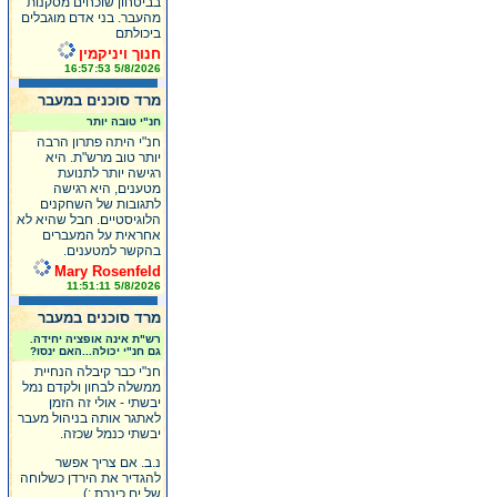
בביטחון שוכחים מסקנות
מהעבר. בני אדם מוגבלים
ביכולתם
חנוך ויניקמין
5/8/2026 16:57:53
מרד סוכנים במעבר
חנ"י טובה יותר
חנ"י היתה פתרון הרבה
יותר טוב מרש"ת. היא
רגישה יותר לתנועת
מטענים, היא רגישה
לתגובות של השחקנים
הלוגיסטיים. חבל שהיא לא
אחראית על המעברים
בהקשר למטענים.
Mary Rosenfeld
5/8/2026 11:51:11
מרד סוכנים במעבר
רש"ת אינה אופציה יחידה.
גם חנ"י יכולה...האם ינסו?
חנ"י כבר קיבלה הנחיית
ממשלה לבחון ולקדם נמל
יבשתי - אולי זה הזמן
לאתגר אותה בניהול מעבר
יבשתי כנמל שכזה.
נ.ב. אם צריך אפשר
להגדיר את הירדן כשלוחה
של ים כינרת :)