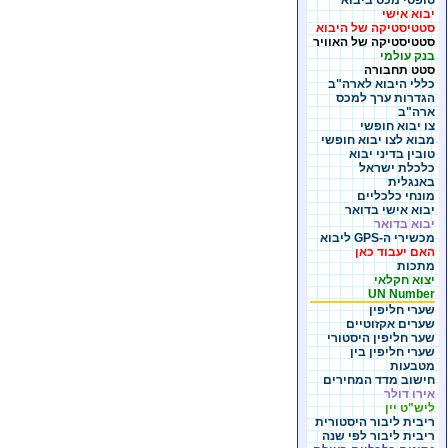
טופסי מכס ביבוא
יבוא אישי
סטטיסטיקה של היבוא
סטטיסטיקה של האוויר
בנק עולמי
סטט תחבורה
כללי היבוא לארה"ב
הגדרות ערך למכס
ארה"ב
צו יבוא חופשי
מבוא לצו יבוא חופשי
טובין בדיני יבוא
כלכלת ישראל
באנגלית
מונחי כלכליים
יבוא אישי בדואר
יבוא בדואר
מכשירי ה-GPS ליבוא
האם יעבוד כאן
מתכות
יצוא חקלאי
UN Number
שערי חליפין
שערים אקזוטיים
שער חליפין היסטורי
שערי חליפין בין
מטבעות
חישוב מדד המחירים
אירו דולר
ליש"ט יין
ריבית ליבור היסטורית
ריבית ליבור לפי שנה