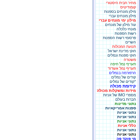
מחיר חבית היסטורי
קומודיטיס
מילון מונחים בספנות
מילון מונחים עברי
מילון ימי מונחים עברי
עוד מילון של מונחים
מונחי כלכלה
רשות הספנות
פרסומי רשות הספנות
השרים
תנועת המכולות
חוקי מדינת ישראל
חוקי ספנות ונמלים
משטרה
תעריף נמל חיפה
תעריף נמל אשדוד
הרפורמה בנמלים
קודים של נמלים
*קודים של נמלים
קידומת מכולה
מידות ומשקלות מכולה
מספרי IMO של אניות
חברות בעולם
נתוני מדינות
ספנות אמריקאיות
נתוני אניות
נתוני אניות
נתוני אניות
כללי אניות
נתוני אניות
נתוני אניות
מי פוקד פה