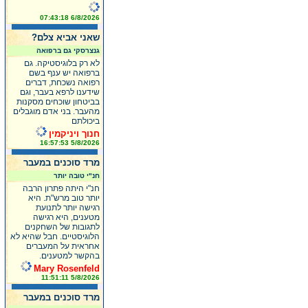
6/8/2026 07:43:18
שאני אביא צלם?
גנצרסקי גם ברפואה
לא רק בלוגיסטיקה. גם
ברפואה יש ענף בשם
רפואה נשכחת, דברים
שידענו לרפא בעבר, וגם
בביטחון שוכחים מסקנות
מהעבר. בני אדם מוגבלים
ביכולתם
חנוך ויניקמין
5/8/2026 16:57:53
מרד סוכנים במעבר
חנ"י טובה יותר
חנ"י היתה פתרון הרבה
יותר טוב מרש"ת. היא
רגישה יותר לתנועת
מטענים, היא רגישה
לתגובות של השחקנים
הלוגיסטיים. חבל שהיא לא
אחראית על המעברים
בהקשר למטענים.
Mary Rosenfeld
5/8/2026 11:51:11
מרד סוכנים במעבר