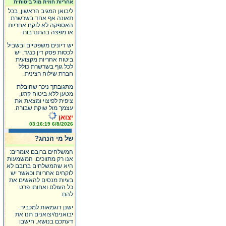
אחריות חוזית מול ביטוחית
ליבואן המגיב הראשון, בכל
תאונה אף אחד בשרשרת
האספקה לא לוקח אחריות
או מפצה בהתנדבות.
יש דיונים משפטיים ובשביל
לכסות פסק דין כנגד, יש
ביטוח אחריות מקצועית
לכל גוף בשרשרת כולל
חברת שילוח רצינית.
מתגובתך ניכר שהובלת
מטען ללא ביטוח קרגו,
ציפית לפיצוי ומצאת את
עצמך מול שוקת שבורה.
יצואן
6/8/2026 03:16:19
של מי הנהג?
המשלחים ברובם אומרים:
אנו רק מתווכים. המשמעות
היא שהמשלחים ברובם לא
לוקחים אחריות וכאשר יש
בעיות מנסים להאשים את
כל העולם ואחותו פרט
להם.
ישנן דוגמאות למכביר.
יבואנים/יצואנים תנו את
דעתכם בנושא. חישבו