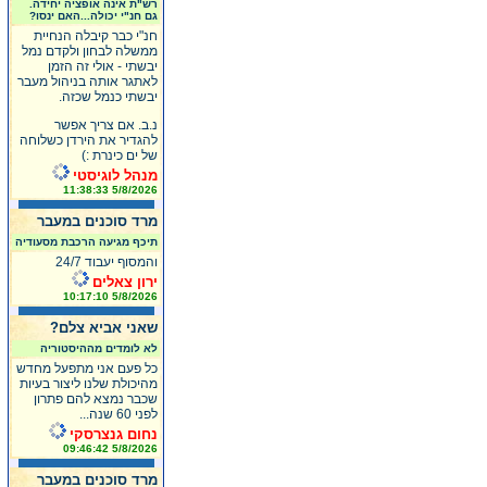
רש"ת אינה אופציה יחידה.
גם חנ"י יכולה...האם ינסו?
חנ"י כבר קיבלה הנחיית
ממשלה לבחון ולקדם נמל
יבשתי - אולי זה הזמן
לאתגר אותה בניהול מעבר
יבשתי כנמל שכזה.
נ.ב. אם צריך אפשר
להגדיר את הירדן כשלוחה
של ים כינרת :)
מנהל לוגיסטי
5/8/2026 11:38:33
מרד סוכנים במעבר
תיכף מגיעה הרכבת מסעודיה
והמסוף יעבוד 24/7
ירון צאלים
5/8/2026 10:17:10
שאני אביא צלם?
לא לומדים מההיסטוריה
כל פעם אני מתפעל מחדש
מהיכולת שלנו ליצור בעיות
שכבר נמצא להם פתרון
לפני 60 שנה...
נחום גנצרסקי
5/8/2026 09:46:42
מרד סוכנים במעבר