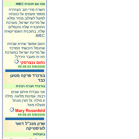
ומה עם תוכנית IMEC
השרה מירי רגב הצהירה
מספר פעמים על כוונתה
לפעול לשילוב מהיר ומלא
של מדינת ישראל, מערכת
התחבורה שלה והנמלים
שלה, בתוכנית האמריקאית
IMEC.
האם אפשר שהיא שכחה
שהנמל היבשתי המרכזי
של מדינת ישראל במערכת
הזו זה מעבר הירדן?
נחום גנצרסקי
5/8/2026 09:38:53
בורכרד פרקה מטען
כבד
בורכרד חברה רצינית
אני עובדת איתם שנים
רבות. אמינות מלאה. מילה
זו מילה. גל תורן מנהל
מוצלח מאד.
Mary Rosenfeld
5/8/2026 09:08:20
שרון מנכ"ל דואר
לוגיסטיקה
בהצלחה