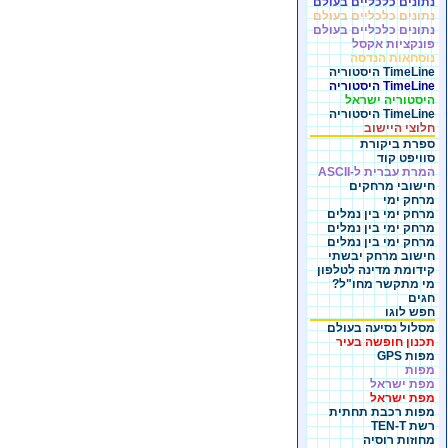
נתונים כלכליים בעולם
נתונים כלכליים בעולם
נתונים כלכליים בעולם
פונקציות אקסל
נוסחאות הנדסה
TimeLine היסטוריה
TimeLine היסטוריה
היסטוריה ישראל
TimeLine היסטוריה
חלוצי היישוב
ספרת ביקורת
סוויפט קוד
המרת עברית ל-ASCII
חישובי מרחקים
מרחק ימי
מרחק ימי בין נמלים
מרחק ימי בין נמלים
מרחק ימי בין נמלים
חישוב מרחק יבשתי
קידומת מדינה לטלפון
מי מתקשר מחו"ל?
חגים
חפש לוגו
מסלול נסיעה בעולם
תכנון חופשה בעיר
מפות GPS
מפות
מפת ישראל
מפת ישראל
מפות רכבת תחתית
רשת TEN-T
מחוזות רוסיה