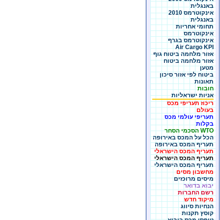
באנגלית
אינקוטרמס 2010
באנגלית
תחומי אחריות
אינקוטרמס
אינקוטרמס בגרף
Air Cargo KPI
אזור מלחמה ביטוח גוף
אזור מלחמה ביטוח
מטען
ביטוח לפי אזור סיכון
תאונות
חובות
אניות ישראליות
ריכוז תעריפי מכס
בעולם
תעריפי עולמי מכס
בקלות
WTO הסכמי הסחר
הכל על המכס באירופה
תעריף המכס באירופה
תעריף המכס הישראלי
תעריף המכס הישראלי
תעריף המכס הישראלי
מחשבון מסים
מיסים מרוכזים
יבוא בדואר
רשם החברות
מיקוד חדש
הנחיות סיווג
קוסץ תקנות