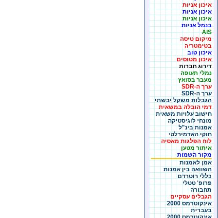
איכון אניות
איכון אניות
איכון אניות
בנמל אניות
AIS
מיקום טיסה
בטימטריה
איכון טוב
איכון מטוסים
דירוג חברות
נמלי תעופה
מעבר בסואץ
ערך ה-SDR
ערך ה-SDR
הגבלות משקל יבשתי
דמי הובלה במשאית
חישוב עלויות משאית
מונחי לוגיסטיקה
אמנות בינ"ל
חוקי האדמירלטי
לוח הפלגות מאסיה
איתור מטען
מקור השמות
אמן לאמנות
השוואה בין אמנות
כללי רוטרדם
פרופ' טטלי
תחבורה
הגבלים עסקיים
אינקוטרמס 2000
בעברית
אינקוטרמס 2000