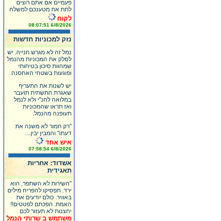
פעמיים אם אתם רוצים
לתת את מטענכם למשלח
לקוח
6/8/2026 08:07:51
נזק למכוניות חדשות
נמל זה לא מגרש חנייה. יש
לסלק את המכוניות מהנמל
שמהוות סיכון בטיחותי
ופוגעות בשטחי האחסנה.
יש לשנות את התעריף
שאגרת התשתית תועבר
במלואה לחנ"י ולא לנמל
ואז תראו שהמכוניות
תעופנה מהנמל.
"רק חמור לא משנה את
דעתו" והמבין יבין....
איש אחד
6/8/2026 07:58:54
אשדוד: אחריות
תאגידית
"השירות לא השתפר, הוא
ירד. תפסיקו להפריח מילים
באוויר. כולם יודעים את
האמת. הפכתם לפטטים!!
יחצנות לא תעזור לכם
משתמש ב שרותי הנמל