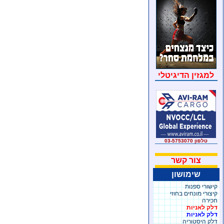
למגזין הדיגיטלי
טלפון 03-5753070
צור קשר
שימושון
קישורי ספנות
קיצורי מונחים בחוזי
חכירה
דלק לאניות
דלק לאניות
דלק היסטוריה