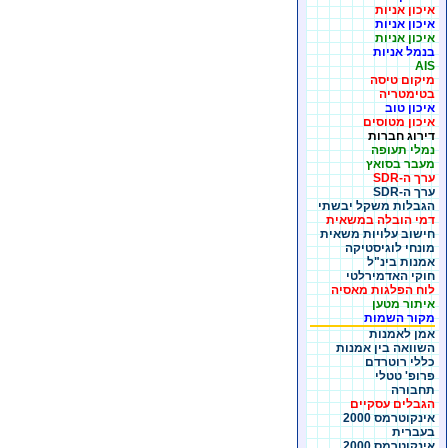
איכון אניות
איכון אניות
איכון אניות
בנמל אניות
AIS
מיקום טיסה
בטימטריה
איכון טוב
איכון מטוסים
דירוג חברות
נמלי תעופה
מעבר בסואץ
ערך ה-SDR
ערך ה-SDR
הגבלות משקל יבשתי
דמי הובלה במשאית
חישוב עלויות משאית
מונחי לוגיסטיקה
אמנות בינ"ל
חוקי האדמירלטי
לוח הפלגות מאסיה
איתור מטען
מקור השמות
אמן לאמנות
השוואה בין אמנות
כללי רוטרדם
פרופ' טטלי
תחבורה
הגבלים עסקיים
אינקוטרמס 2000
בעברית
אינקוטרמס 2000