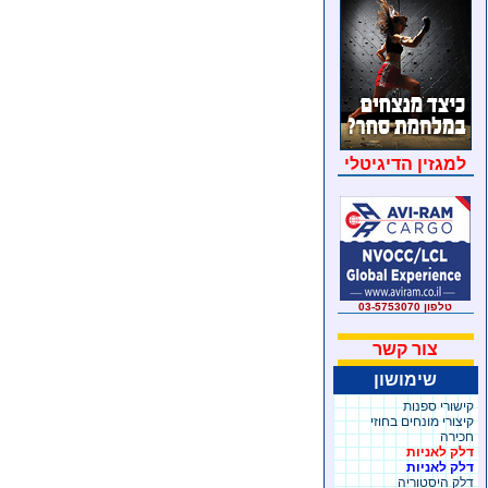
למגזין הדיגיטלי
טלפון 03-5753070
צור קשר
שימושון
קישורי ספנות
קיצורי מונחים בחוזי
חכירה
דלק לאניות
דלק לאניות
דלק היסטוריה