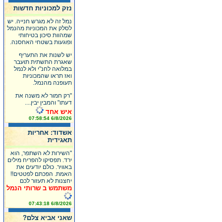
נזק למכוניות חדשות
נמל זה לא מגרש חנייה. יש
לסלק את המכוניות מהנמל
שמהוות סיכון בטיחותי
ופוגעות בשטחי האחסנה.
יש לשנות את התעריף
שאגרת התשתית תועבר
במלואה לחנ"י ולא לנמל
ואז תראו שהמכוניות
תעופנה מהנמל.
"רק חמור לא משנה את
דעתו" והמבין יבין....
איש אחד
6/8/2026 07:58:54
אשדוד: אחריות
תאגידית
"השירות לא השתפר, הוא
ירד. תפסיקו להפריח מילים
באוויר. כולם יודעים את
האמת. הפכתם לפטטים!!
יחצנות לא תעזור לכם
משתמש ב שרותי הנמל
6/8/2026 07:43:18
שאני אביא צלם?