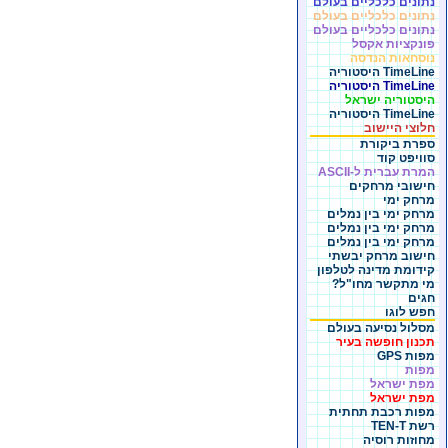
נתונים כלכליים בעולם
נתונים כלכליים בעולם
נתונים כלכליים בעולם
פונקציות אקסל
נוסחאות הנדסה
TimeLine היסטוריה
TimeLine היסטוריה
היסטוריה ישראל
TimeLine היסטוריה
חלוצי היישוב
ספרת ביקורת
סוויפט קוד
המרת עברית ל-ASCII
חישובי מרחקים
מרחק ימי
מרחק ימי בין נמלים
מרחק ימי בין נמלים
מרחק ימי בין נמלים
חישוב מרחק יבשתי
קידומת מדינה לטלפון
מי מתקשר מחו"ל?
חגים
חפש לוגו
מסלול נסיעה בעולם
תכנון חופשה בעיר
מפות GPS
מפות
מפת ישראל
מפת ישראל
מפות רכבת תחתית
רשת TEN-T
מחוזות רוסיה