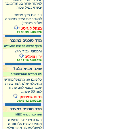
לאתגר אותה בניהול מעבר
יבשתי כנמל שכזה.
נ.ב. אם צריך אפשר
להגדיר את הירדן כשלוחה
של ים כינרת :)
מנהל לוגיסטי
5/8/2026 11:38:33
מרד סוכנים במעבר
תיכף מגיעה הרכבת מסעודיה
והמסוף יעבוד 24/7
ירון צאלים
5/8/2026 10:17:10
שאני אביא צלם?
לא לומדים מההיסטוריה
כל פעם אני מתפעל מחדש
מהיכולת שלנו ליצור בעיות
שכבר נמצא להם פתרון
לפני 60 שנה...
נחום גנצרסקי
5/8/2026 09:46:42
מרד סוכנים במעבר
ומה עם תוכנית IMEC
השרה מירי רגב הצהירה
מספר פעמים על כוונתה
לפעול לשילוב מהיר ומלא