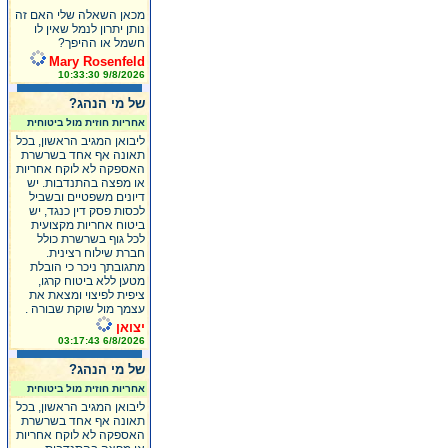
מכאן השאלה שלי האם זה
נותן יתרון לנמל שאין לו
חשמל או ההיפך?
Mary Rosenfeld
9/8/2026 10:33:30
של מי הנהג?
אחריות חוזית מול ביטוחית
ליבואן המגיב הראשון, בכל
תאונה אף אחד בשרשרת
האספקה לא לוקח אחריות
או מפצה בהתנדבות. יש
דיונים משפטיים ובשביל
לכסות פסק דין כנגד, יש
ביטוח אחריות מקצועית
לכל גוף בשרשרת כולל
חברת שילוח רצינית.
מתגובתך ניכר כי הובלת
מטען ללא ביטוח קרגו,
ציפית לפיצוי ומצאת את
עצמך מול שוקת שבורה .
יצואן
6/8/2026 03:17:43
של מי הנהג?
אחריות חוזית מול ביטוחית
ליבואן המגיב הראשון, בכל
תאונה אף אחד בשרשרת
האספקה לא לוקח אחריות