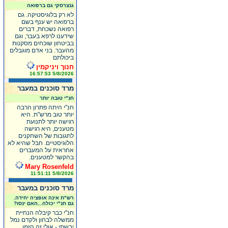
גנצרסקי גם ברפואה
לא רק בלוגיסטיקה. גם
ברפואה יש ענף בשם
רפואה נשכחת, דברים
שידענו לרפא בעבר, וגם
בביטחון שוכחים מסקנות
מהעבר. בני אדם מוגבלים
ביכולתם
חנוך ויניקמין
5/8/2026 16:57:53
מרד סוכנים במעבר
חנ"י טובה יותר
חנ"י היתה פתרון הרבה
יותר טוב מרש"ת. היא
רגישה יותר לתנועת
מטענים, היא רגישה
לתגובות של השחקנים
הלוגיסטיים. חבל שהיא לא
אחראית על המעברים
בהקשר למטענים.
Mary Rosenfeld
5/8/2026 11:51:11
מרד סוכנים במעבר
רש"ת אינה אופציה יחידה.
גם חנ"י יכולה...האם ינסו?
חנ"י כבר קיבלה הנחיית
ממשלה לבחון ולקדם נמל
יבשתי - אולי זה הזמן