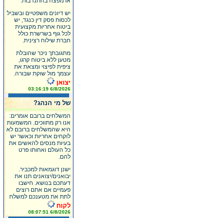
או מפצה בהתנדבות.
יש דיונים משפטיים ובשביל
לכסות פסק דין כנגד, יש
ביטוח אחריות מקצועית
לכל גוף בשרשרת כולל
חברת שילוח רצינית.
מתגובתך ניכר שהובלת
מטען ללא ביטוח קרגו,
ציפית לפיצוי ומצאת את
עצמך מול שוקת שבורה.
יצואן
6/8/2026 03:16:19
של מי הנהג?
המשלחים ברובם אומרים:
אנו רק מתווכים. המשמעות
היא שהמשלחים ברובם לא
לוקחים אחריות וכאשר יש
בעיות מנסים להאשים את
כל העולם ואחותו פרט
להם.
ישנן דוגמאות למכביר.
יבואנים/יצואנים תנו את
דעתכם בנושא. חישבו
פעמיים אם אתם רוצים
לתת את מטענכם למשלח
לקוח
6/8/2026 08:07:51