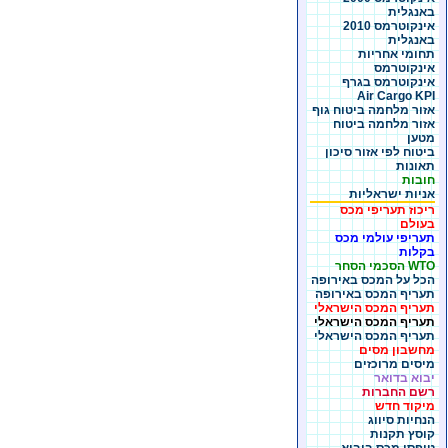
באנגלית
אינקוטרמס 2010
באנגלית
תחומי אחריות
אינקוטרמס
אינקוטרמס בגרף
Air Cargo KPI
אזור מלחמה ביטוח גוף
אזור מלחמה ביטוח
מטען
ביטוח לפי אזור סיכון
תאונות
חובות
אניות ישראליות
ריכוז תעריפי מכס
בעולם
תעריפי עולמי מכס
בקלות
WTO הסכמי הסחר
הכל על המכס באירופה
תעריף המכס באירופה
תעריף המכס הישראלי
תעריף המכס הישראלי
תעריף המכס הישראלי
מחשבון מסים
מיסים מרוכזים
יבוא בדואר
רשם החברות
מיקוד חדש
הנחיות סיווג
קוסץ תקנות