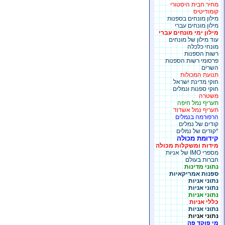
מחיר חבית היסטורי
קומודיטיס
מילון מונחים בספנות
מילון מונחים עברי
מילון ימי מונחים עברי
עוד מילון של מונחים
מונחי כלכלה
רשות הספנות
פרסומי רשות הספנות
השרים
תנועת המכולות
חוקי מדינת ישראל
חוקי ספנות ונמלים
משטרה
תעריף נמל חיפה
תעריף נמל אשדוד
הרפורמה בנמלים
קודים של נמלים
*קודים של נמלים
קידומת מכולה
מידות ומשקלות מכולה
מספרי IMO של אניות
חברות בעולם
נתוני מדינות
ספנות אמריקאיות
נתוני אניות
נתוני אניות
נתוני אניות
כללי אניות
נתוני אניות
נתוני אניות
מי פוקד פה