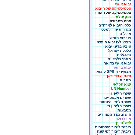
טופסי מכס ביבוא
יבוא אישי
סטטיסטיקה של היבוא
סטטיסטיקה של האוויר
בנק עולמי
סטט תחבורה
כללי היבוא לארה"ב
הגדרות ערך למכס
ארה"ב
צו יבוא חופשי
מבוא לצו יבוא חופשי
טובין בדיני יבוא
כלכלת ישראל
באנגלית
מונחי כלכליים
יבוא אישי בדואר
יבוא בדואר
מכשירי ה-GPS ליבוא
האם יעבוד כאן
מתכות
יצוא חקלאי
UN Number
שערי חליפין
שערים אקזוטיים
שער חליפין היסטורי
שערי חליפין בין
מטבעות
חישוב מדד המחירים
אירו דולר
ליש"ט יין
ריבית ליבור היסטורית
ריבית ליבור לפי שנה