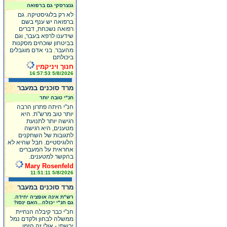
גנצרסקי גם ברפואה
לא רק בלוגיסטיקה. גם
ברפואה יש ענף בשם
רפואה נשכחת, דברים
שידענו לרפא בעבר, וגם
בביטחון שוכחים מסקנות
מהעבר. בני אדם מוגבלים
ביכולתם
חנוך ויניקמין
5/8/2026 16:57:53
מרד סוכנים במעבר
חנ"י טובה יותר
חנ"י היתה פתרון הרבה
יותר טוב מרש"ת. היא
רגישה יותר לתנועת
מטענים, היא רגישה
לתגובות של השחקנים
הלוגיסטיים. חבל שהיא לא
אחראית על המעברים
בהקשר למטענים.
Mary Rosenfeld
5/8/2026 11:51:11
מרד סוכנים במעבר
רש"ת אינה אופציה יחידה.
גם חנ"י יכולה...האם ינסו?
חנ"י כבר קיבלה הנחיית
ממשלה לבחון ולקדם נמל
יבשתי - אולי זה הזמן