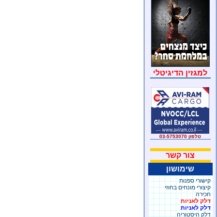
למגזין הדיגיטלי
טלפון 03-5753070
צור קשר
שימושון
קישורי ספנות
קיצורי מונחים בחוזי
חכירה
דלק לאניות
דלק לאניות
דלק היסטוריה