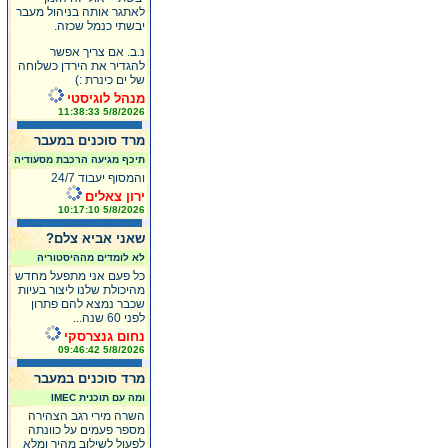
לאתגר אותה בניהול מעבר
יבשתי כנמל שכזה.
נ.ב. אם צריך אפשר
להגדיר את הירדן כשלוחה
של ים כינרת :)
מנהל לוגיסטי
5/8/2026 11:38:33
מרד סוכנים במעבר
תיכף מגיעה הרכבת מסעודיה
והמסוף יעבוד 24/7
ירון צאלים
5/8/2026 10:17:10
שאני אביא צלם?
לא לומדים מההיסטוריה
כל פעם אני מתפעל מחדש
מהיכולת שלנו ליצור בעיות
שכבר נמצא להם פתרון
לפני 60 שנה...
נחום גנצרסקי
5/8/2026 09:46:42
מרד סוכנים במעבר
ומה עם תוכנית IMEC
השרה מירי רגב הצהירה
מספר פעמים על כוונתה
לפעול לשילוב מהיר ומלא