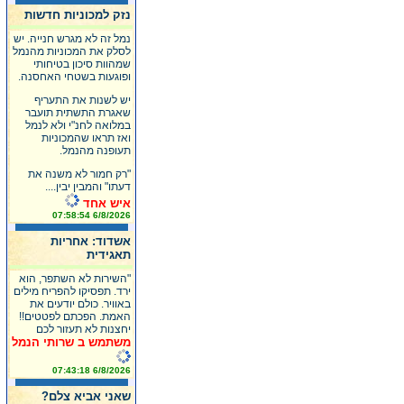
נזק למכוניות חדשות
נמל זה לא מגרש חנייה. יש
לסלק את המכוניות מהנמל
שמהוות סיכון בטיחותי
ופוגעות בשטחי האחסנה.
יש לשנות את התעריף
שאגרת התשתית תועבר
במלואה לחנ"י ולא לנמל
ואז תראו שהמכוניות
תעופנה מהנמל.
"רק חמור לא משנה את
דעתו" והמבין יבין....
איש אחד
6/8/2026 07:58:54
אשדוד: אחריות
תאגידית
"השירות לא השתפר, הוא
ירד. תפסיקו להפריח מילים
באוויר. כולם יודעים את
האמת. הפכתם לפטטים!!
יחצנות לא תעזור לכם
משתמש ב שרותי הנמל
6/8/2026 07:43:18
שאני אביא צלם?