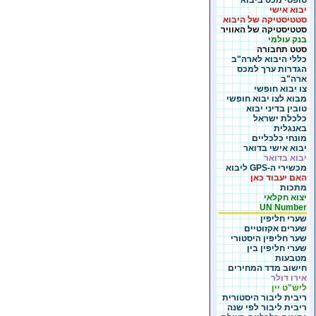
טופסי מכס ביבוא
יבוא אישי
סטטיסטיקה של היבוא
סטטיסטיקה של האוויר
בנק עולמי
סטט תחבורה
כללי היבוא לארה"ב
הגדרות ערך למכס
ארה"ב
צו יבוא חופשי
מבוא לצו יבוא חופשי
טובין בדיני יבוא
כלכלת ישראל
באנגלית
מונחי כלכליים
יבוא אישי בדואר
יבוא בדואר
מכשירי ה-GPS ליבוא
האם יעבוד כאן
מתכות
יצוא חקלאי
UN Number
שערי חליפין
שערים אקזוטיים
שער חליפין היסטורי
שערי חליפין בין
מטבעות
חישוב מדד המחירים
אירו דולר
ליש"ט יין
ריבית ליבור היסטורית
ריבית ליבור לפי שנה