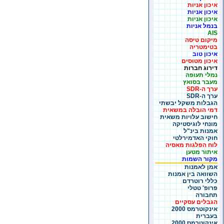
איכון אניות
איכון אניות
איכון אניות
בנמל אניות
AIS
מיקום טיסה
בטימטריה
איכון טוב
איכון מטוסים
דירוג חברות
נמלי תעופה
מעבר בסואץ
ערך ה-SDR
ערך ה-SDR
הגבלות משקל יבשתי
דמי הובלה במשאית
חישוב עלויות משאית
מונחי לוגיסטיקה
אמנות בינ"ל
חוקי האדמירלטי
לוח הפלגות מאסיה
איתור מטען
מקור השמות
אמן לאמנות
השוואה בין אמנות
כללי רוטרדם
פרופ' טטלי
תחבורה
הגבלים עסקיים
אינקוטרמס 2000
בעברית
אינקוטרמס 2000