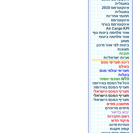
באנגלית
אינקוטרמס 2010
באנגלית
תחומי אחריות
אינקוטרמס
אינקוטרמס בגרף
Air Cargo KPI
אזור מלחמה ביטוח גוף
אזור מלחמה ביטוח
מטען
ביטוח לפי אזור סיכון
תאונות
חובות
אניות ישראליות
ריכוז תעריפי מכס
בעולם
תעריפי עולמי מכס
בקלות
WTO הסכמי הסחר
הכל על המכס באירופה
תעריף המכס באירופה
תעריף המכס הישראלי
תעריף המכס הישראלי
תעריף המכס הישראלי
מחשבון מסים
מיסים מרוכזים
יבוא בדואר
רשם החברות
מיקוד חדש
הנחיות סיווג
קוסץ תקנות