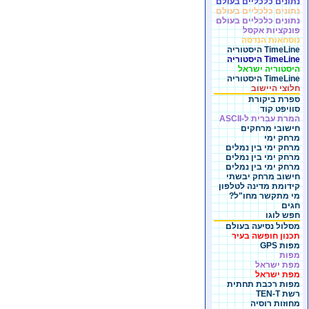
נתונים כלכליים בעולם
נתונים כלכליים בעולם
נתונים כלכליים בעולם
פונקציות אקסל
נוסחאות הנדסה
TimeLine היסטוריה
TimeLine היסטוריה
היסטוריה ישראל
TimeLine היסטוריה
חלוצי היישוב
ספרת ביקורת
סוויפט קוד
המרת עברית ל-ASCII
חישובי מרחקים
מרחק ימי
מרחק ימי בין נמלים
מרחק ימי בין נמלים
מרחק ימי בין נמלים
חישוב מרחק יבשתי
קידומת מדינה לטלפון
מי מתקשר מחו"ל?
חגים
חפש לוגו
מסלול נסיעה בעולם
תכנון חופשה בעיר
מפות GPS
מפות
מפת ישראל
מפת ישראל
מפות רכבת תחתית
רשת TEN-T
מחוזות רוסיה