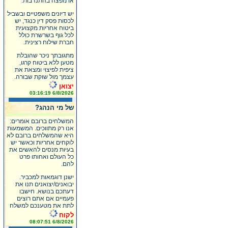
או מפצה בהתנדבות.
יש דיונים משפטיים ובשביל
לכסות פסק דין כנגד, יש
ביטוח אחריות מקצועית
לכל גוף בשרשרת כולל
חברת שילוח רצינית.
מתגובתך ניכר שהובלת
מטען ללא ביטוח קרגו,
ציפית לפיצוי ומצאת את
עצמך מול שוקת שבורה.
יצואן
6/8/2026 03:16:19
של מי הנהג?
המשלחים ברובם אומרים:
אנו רק מתווכים. המשמעות
היא שהמשלחים ברובם לא
לוקחים אחריות וכאשר יש
בעיות מנסים להאשים את
כל העולם ואחותו פרט
להם.
ישנן דוגמאות למכביר.
יבואנים/יצואנים תנו את
דעתכם בנושא. חישבו
פעמיים אם אתם רוצים
לתת את מטענכם למשלח
לקוח
6/8/2026 08:07:51