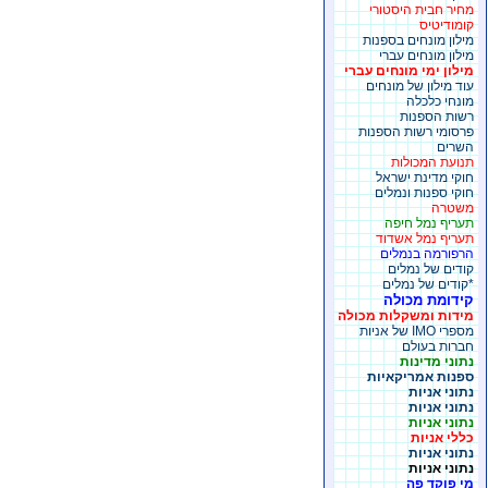
מחיר חבית היסטורי
קומודיטיס
מילון מונחים בספנות
מילון מונחים עברי
מילון ימי מונחים עברי
עוד מילון של מונחים
מונחי כלכלה
רשות הספנות
פרסומי רשות הספנות
השרים
תנועת המכולות
חוקי מדינת ישראל
חוקי ספנות ונמלים
משטרה
תעריף נמל חיפה
תעריף נמל אשדוד
הרפורמה בנמלים
קודים של נמלים
*קודים של נמלים
קידומת מכולה
מידות ומשקלות מכולה
מספרי IMO של אניות
חברות בעולם
נתוני מדינות
ספנות אמריקאיות
נתוני אניות
נתוני אניות
נתוני אניות
כללי אניות
נתוני אניות
נתוני אניות
מי פוקד פה