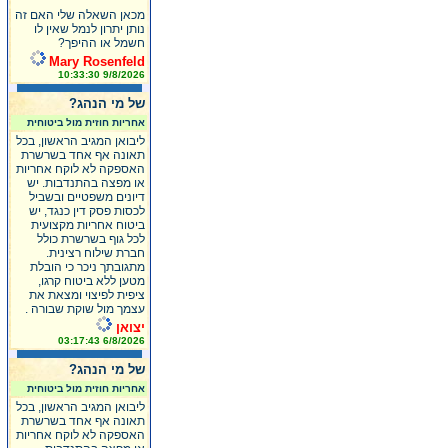
מכאן השאלה שלי האם זה
נותן יתרון לנמל שאין לו
חשמל או ההיפך?
Mary Rosenfeld
9/8/2026 10:33:30
של מי הנהג?
אחריות חוזית מול ביטוחית
ליבואן המגיב הראשון, בכל
תאונה אף אחד בשרשרת
האספקה לא לוקח אחריות
או מפצה בהתנדבות. יש
דיונים משפטיים ובשביל
לכסות פסק דין כנגד, יש
ביטוח אחריות מקצועית
לכל גוף בשרשרת כולל
חברת שילוח רצינית.
מתגובתך ניכר כי הובלת
מטען ללא ביטוח קרגו,
ציפית לפיצוי ומצאת את
עצמך מול שוקת שבורה .
יצואן
6/8/2026 03:17:43
של מי הנהג?
אחריות חוזית מול ביטוחית
ליבואן המגיב הראשון, בכל
תאונה אף אחד בשרשרת
האספקה לא לוקח אחריות