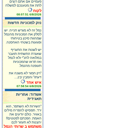
פעמיים אם אתם רוצים
לתת את מטענכם למשלח
לקוח
6/8/2026 08:07:51
נזק למכוניות חדשות
נמל זה לא מגרש חנייה. יש
לסלק את המכוניות מהנמל
שמהוות סיכון בטיחותי
ופוגעות בשטחי האחסנה.
יש לשנות את התעריף
שאגרת התשתית תועבר
במלואה לחנ"י ולא לנמל
ואז תראו שהמכוניות
תעופנה מהנמל.
"רק חמור לא משנה את
דעתו" והמבין יבין....
איש אחד
6/8/2026 07:58:54
אשדוד: אחריות
תאגידית
"השירות לא השתפר, הוא
ירד. תפסיקו להפריח מילים
באוויר. כולם יודעים את
האמת. הפכתם לפטטים!!
יחצנות לא תעזור לכם
משתמש ב שרותי הנמל