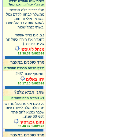
רש"ת אינה אופציה יחידה.
גם חנ"י יכולה...האם ינסו?
חנ"י כבר קיבלה הנחיית
ממשלה לבחון ולקדם נמל
יבשתי - אולי זה הזמן
לאתגר אותה בניהול מעבר
יבשתי כנמל שכזה.
נ.ב. אם צריך אפשר
להגדיר את הירדן כשלוחה
של ים כינרת :)
מנהל לוגיסטי
5/8/2026 11:38:33
מרד סוכנים במעבר
תיכף מגיעה הרכבת מסעודיה
והמסוף יעבוד 24/7
ירון צאלים
5/8/2026 10:17:10
שאני אביא צלם?
לא לומדים מההיסטוריה
כל פעם אני מתפעל מחדש
מהיכולת שלנו ליצור בעיות
שכבר נמצא להם פתרון
לפני 60 שנה...
נחום גנצרסקי
5/8/2026 09:46:42
מרד סוכנים במעבר