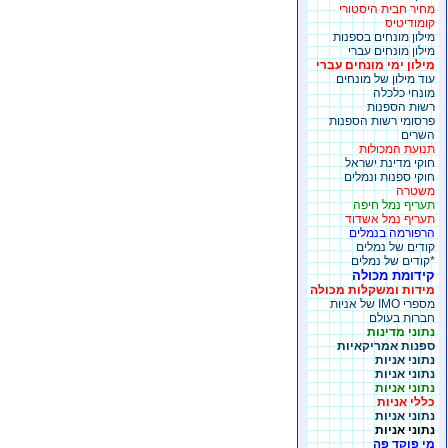
מחיר חבית היסטורי
קומודיטיס
מילון מונחים בספנות
מילון מונחים עברי
מילון ימי מונחים עברי
עוד מילון של מונחים
מונחי כלכלה
רשות הספנות
פרסומי רשות הספנות
השרים
תנועת המכולות
חוקי מדינת ישראל
חוקי ספנות ונמלים
משטרה
תעריף נמל חיפה
תעריף נמל אשדוד
הרפורמה בנמלים
קודים של נמלים
*קודים של נמלים
קידומת מכולה
מידות ומשקלות מכולה
מספרי IMO של אניות
חברות בעולם
נתוני מדינות
ספנות אמריקאיות
נתוני אניות
נתוני אניות
נתוני אניות
כללי אניות
נתוני אניות
נתוני אניות
מי פוקד פה