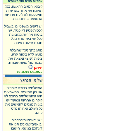
אחריות חוזית מול ביטוחית
ליבואן המגיב הראשון, בכל
תאונה אף אחד בשרשרת
האספקה לא לוקח אחריות
או מפצה בהתנדבות.
יש דיונים משפטיים ובשביל
לכסות פסק דין כנגד, יש
ביטוח אחריות מקצועית
לכל גוף בשרשרת כולל
חברת שילוח רצינית.
מתגובתך ניכר שהובלת
מטען ללא ביטוח קרגו,
ציפית לפיצוי ומצאת את
עצמך מול שוקת שבורה.
יצואן
6/8/2026 03:16:19
של מי הנהג?
המשלחים ברובם אומרים:
אנו רק מתווכים. המשמעות
היא שהמשלחים ברובם לא
לוקחים אחריות וכאשר יש
בעיות מנסים להאשים את
כל העולם ואחותו פרט
להם.
ישנן דוגמאות למכביר.
יבואנים/יצואנים תנו את
דעתכם בנושא. חישבו