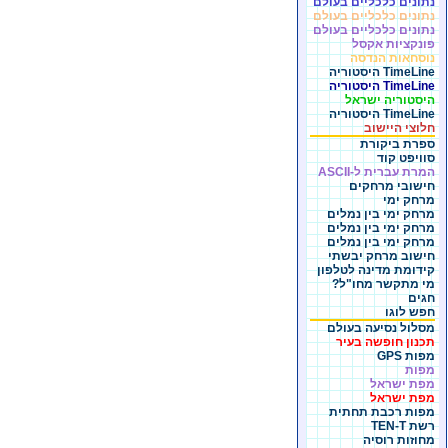
נתונים כלכליים בעולם
נתונים כלכליים בעולם
נתונים כלכליים בעולם
פונקציות אקסל
נוסחאות הנדסה
TimeLine היסטוריה
TimeLine היסטוריה
היסטוריה ישראל
TimeLine היסטוריה
חלוצי היישוב
ספרת ביקורת
סוויפט קוד
המרת עברית ל-ASCII
חישובי מרחקים
מרחק ימי
מרחק ימי בין נמלים
מרחק ימי בין נמלים
מרחק ימי בין נמלים
חישוב מרחק יבשתי
קידומת מדינה לטלפון
מי מתקשר מחו"ל?
חגים
חפש לוגו
מסלול נסיעה בעולם
תכנון חופשה בעיר
מפות GPS
מפות
מפת ישראל
מפת ישראל
מפות רכבת תחתית
רשת TEN-T
מחוזות רוסיה