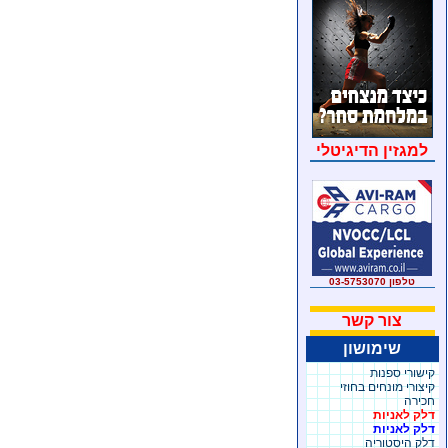
למגזין הדיגיטלי
טלפון 03-5753070
צור קשר
שימושון
קישורי ספנות
קיצורי מונחים בחוזי
חכירה
דלק לאניות
דלק לאניות
דלק היסטוריה