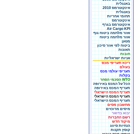
באנגלית
אינקוטרמס 2010
באנגלית
תחומי אחריות
אינקוטרמס
אינקוטרמס בגרף
Air Cargo KPI
אזור מלחמה ביטוח גוף
אזור מלחמה ביטוח
מטען
ביטוח לפי אזור סיכון
תאונות
חובות
אניות ישראליות
ריכוז תעריפי מכס
בעולם
תעריפי עולמי מכס
בקלות
WTO הסכמי הסחר
הכל על המכס באירופה
תעריף המכס באירופה
תעריף המכס הישראלי
תעריף המכס הישראלי
תעריף המכס הישראלי
מחשבון מסים
מיסים מרוכזים
יבוא בדואר
רשם החברות
מיקוד חדש
הנחיות סיווג
קוסץ תקנות