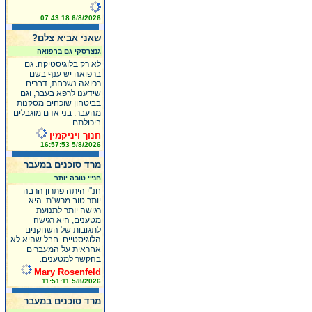
6/8/2026 07:43:18
שאני אביא צלם?
גנצרסקי גם ברפואה
לא רק בלוגיסטיקה. גם
ברפואה יש ענף בשם
רפואה נשכחת, דברים
שידענו לרפא בעבר, וגם
בביטחון שוכחים מסקנות
מהעבר. בני אדם מוגבלים
ביכולתם
חנוך ויניקמין
5/8/2026 16:57:53
מרד סוכנים במעבר
חנ"י טובה יותר
חנ"י היתה פתרון הרבה
יותר טוב מרש"ת. היא
רגישה יותר לתנועת
מטענים, היא רגישה
לתגובות של השחקנים
הלוגיסטיים. חבל שהיא לא
אחראית על המעברים
בהקשר למטענים.
Mary Rosenfeld
5/8/2026 11:51:11
מרד סוכנים במעבר