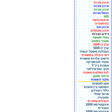
איכון אניות
איכון אניות
איכון אניות
בנמל אניות
AIS
מיקום טיסה
בטימטריה
איכון טוב
איכון מטוסים
דירוג חברות
נמלי תעופה
מעבר בסואץ
ערך ה-SDR
ערך ה-SDR
הגבלות משקל יבשתי
דמי הובלה במשאית
חישוב עלויות משאית
מונחי לוגיסטיקה
אמנות בינ"ל
חוקי האדמירלטי
לוח הפלגות מאסיה
איתור מטען
מקור השמות
אמן לאמנות
השוואה בין אמנות
כללי רוטרדם
פרופ' טטלי
תחבורה
הגבלים עסקיים
אינקוטרמס 2000
בעברית
אינקוטרמס 2000