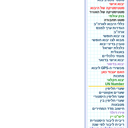
טופסי מכס ביבוא
יבוא אישי
סטטיסטיקה של היבוא
סטטיסטיקה של האוויר
בנק עולמי
סטט תחבורה
כללי היבוא לארה"ב
הגדרות ערך למכס
ארה"ב
צו יבוא חופשי
מבוא לצו יבוא חופשי
טובין בדיני יבוא
כלכלת ישראל
באנגלית
מונחי כלכליים
יבוא אישי בדואר
יבוא בדואר
מכשירי ה-GPS ליבוא
האם יעבוד כאן
מתכות
יצוא חקלאי
UN Number
שערי חליפין
שערים אקזוטיים
שער חליפין היסטורי
שערי חליפין בין
מטבעות
חישוב מדד המחירים
אירו דולר
ליש"ט יין
ריבית ליבור היסטורית
ריבית ליבור לפי שנה