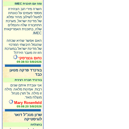
ומה עם תוכנית IMEC
השרה מירי רגב הצהירה
מספר פעמים על כוונתה
לפעול לשילוב מהיר ומלא
של מדינת ישראל, מערכת
התחבורה שלה והנמלים
שלה, בתוכנית האמריקאית
IMEC.
האם אפשר שהיא שכחה
שהנמל היבשתי המרכזי
של מדינת ישראל במערכת
הזו זה מעבר הירדן?
נחום גנצרסקי
5/8/2026 09:38:53
בורכרד פרקה מטען
כבד
בורכרד חברה רצינית
אני עובדת איתם שנים
רבות. אמינות מלאה. מילה
זו מילה. גל תורן מנהל
מוצלח מאד.
Mary Rosenfeld
5/8/2026 09:08:20
שרון מנכ"ל דואר
לוגיסטיקה
בהצלחה