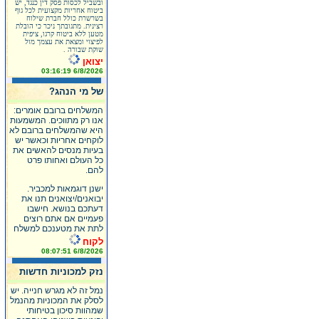
ובשביל לכסות פסק דין כנגד, יש
ביטוח אחריות מקצועית לכל גוף
בשרשרת כולל חברת שילוח
רצינית. מתגובתך ניכר כי הובלת
מטען ללא ביטוח קרגו, ציפית
לפיצוי ומצאת את עצמך מול
שוקת שבורה .
יצואן
6/8/2026 03:16:19
של מי הנהג?
המשלחים ברובם אומרים:
אנו רק מתווכים. המשמעות
היא שהמשלחים ברובם לא
לוקחים אחריות וכאשר יש
בעיות מנסים להאשים את
כל העולם ואחותו פרט
להם.
ישנן דוגמאות למכביר.
יבואנים/יצואנים תנו את
דעתכם בנושא. חישבו
פעמיים אם אתם רוצים
לתת את מטענכם למשלח
לקוח
6/8/2026 08:07:51
נזק למכוניות חדשות
נמל זה לא מגרש חנייה. יש
לסלק את המכוניות מהנמל
שמהוות סיכון בטיחותי