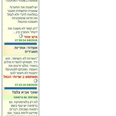
ופוגעות בשטחי האחסנה.
יש לשנות את התעריף
שאגרת התשתית תועבר
במלואה לחנ"י ולא לנמל
ואז תראו שהמכוניות
תעופנה מהנמל.
"רק חמור לא משנה את
דעתו" והמבין יבין....
איש אחד
6/8/2026 07:58:54
אשדוד: אחריות
תאגידית
"השירות לא השתפר, הוא
ירד. תפסיקו להפריח מילים
באוויר. כולם יודעים את
האמת. הפכתם לפטטים!!
יחצנות לא תעזור לכם
משתמש ב שרותי הנמל
6/8/2026 07:43:18
שאני אביא צלם?
גנצרסקי גם ברפואה
לא רק בלוגיסטיקה. גם
ברפואה יש ענף בשם
רפואה נשכחת, דברים
שידענו לרפא בעבר, וגם