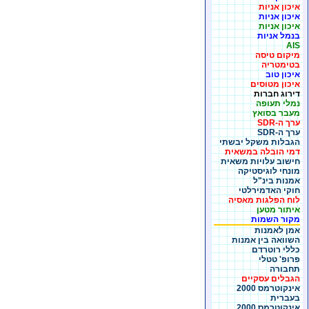
איכון אניות
איכון אניות
איכון אניות
בנמל אניות
AIS
מיקום טיסה
בטימטריה
איכון טוב
איכון מטוסים
דירוג חברות
נמלי תעופה
מעבר בסואץ
ערך ה-SDR
ערך ה-SDR
הגבלות משקל יבשתי
דמי הובלה במשאית
חישוב עלויות משאית
מונחי לוגיסטיקה
אמנות בינ"ל
חוקי האדמירלטי
לוח הפלגות מאסיה
איתור מטען
מקור השמות
אמן לאמנות
השוואה בין אמנות
כללי רוטרדם
פרופ' טטלי
תחבורה
הגבלים עסקיים
אינקוטרמס 2000
בעברית
אינקוטרמס 2000