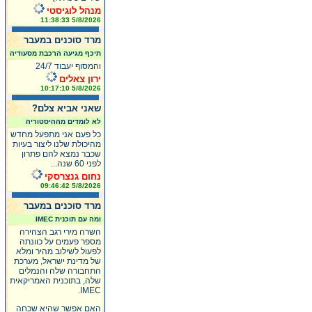
מנהל לוגיסטי
5/8/2026 11:38:33
מרד סוכנים במעבר
תיכף מגיעה הרכבת מסעודיה
והמסוף יעבוד 24/7
ירון צאלים
5/8/2026 10:17:10
שאני אביא צלם?
לא לומדים מההיסטוריה
כל פעם אני מתפעל מחדש
מהיכולת שלנו ליצור בעיות
שכבר נמצא להם פתרון
לפני 60 שנה...
נחום גנצרסקי
5/8/2026 09:46:42
מרד סוכנים במעבר
ומה עם תוכנית IMEC
השרה מירי רגב הצהירה
מספר פעמים על כוונתה
לפעול לשילוב מהיר ומלא
של מדינת ישראל, מערכת
התחבורה שלה והנמלים
שלה, בתוכנית האמריקאית
IMEC.
האם אפשר שהיא שכחה