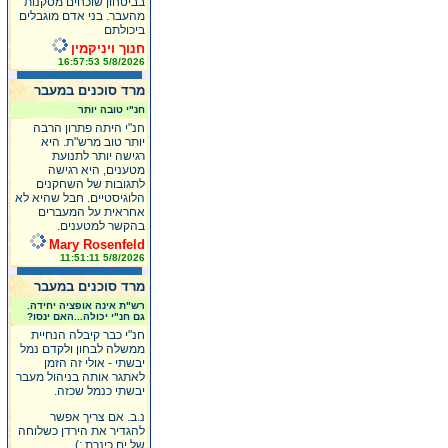
בביטחון שוכחים מסקנות
מהעבר. בני אדם מוגבלים
ביכולתם
חנוך ויניקמין
5/8/2026 16:57:53
מרד סוכנים במעבר
חנ"י טובה יותר
חנ"י היתה פתרון הרבה
יותר טוב מרש"ת. היא
רגישה יותר לתנועת
מטענים, היא רגישה
לתגובות של השחקנים
הלוגיסטיים. חבל שהיא לא
אחראית על המעברים
בהקשר למטענים.
Mary Rosenfeld
5/8/2026 11:51:11
מרד סוכנים במעבר
רש"ת אינה אופציה יחידה.
גם חנ"י יכולה...האם ינסו?
חנ"י כבר קיבלה הנחיית
ממשלה לבחון ולקדם נמל
יבשתי - אולי זה הזמן
לאתגר אותה בניהול מעבר
יבשתי כנמל שכזה.
נ.ב. אם צריך אפשר
להגדיר את הירדן כשלוחה
של ים כינרת :)