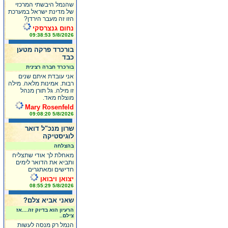
שהנמל היבשתי המרכזי
של מדינת ישראל במערכת
הזו זה מעבר הירדן?
נחום גנצרסקי
5/8/2026 09:38:53
בורכרד פרקה מטען
כבד
בורכרד חברה רצינית
אני עובדת איתם שנים
רבות. אמינות מלאה. מילה
זו מילה. גל תורן מנהל
מוצלח מאד.
Mary Rosenfeld
5/8/2026 09:08:20
שרון מנכ"ל דואר
לוגיסטיקה
בהצלחה
מאחלת לך אודי שתצליח
ותביא את הדואר לימים
חדישים ומאתגרים
יצואן ויבואן
5/8/2026 08:55:29
שאני אביא צלם?
הרעיון הוא בדיוק זה....אז
צילם..
הנמל רק מנסה לעשות