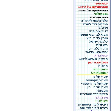
טופסי מכס ביבוא
יבוא אישי
סטטיסטיקה של היבוא
סטטיסטיקה של האוויר
בנק עולמי
סטט תחבורה
כללי היבוא לארה"ב
הגדרות ערך למכס
ארה"ב
צו יבוא חופשי
מבוא לצו יבוא חופשי
טובין בדיני יבוא
כלכלת ישראל
באנגלית
מונחי כלכליים
יבוא אישי בדואר
יבוא בדואר
מכשירי ה-GPS ליבוא
האם יעבוד כאן
מתכות
יצוא חקלאי
UN Number
שערי חליפין
שערים אקזוטיים
שער חליפין היסטורי
שערי חליפין בין
מטבעות
חישוב מדד המחירים
אירו דולר
ליש"ט יין
ריבית ליבור היסטורית
ריבית ליבור לפי שנה