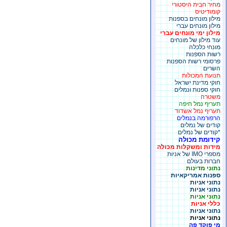
מחיר חבית היסטורי
קומודיטיס
מילון מונחים בספנות
מילון מונחים עברי
מילון ימי מונחים עברי
עוד מילון של מונחים
מונחי כלכלה
רשות הספנות
פרסומי רשות הספנות
השרים
תנועת המכולות
חוקי מדינת ישראל
חוקי ספנות ונמלים
משטרה
תעריף נמל חיפה
תעריף נמל אשדוד
הרפורמה בנמלים
קודים של נמלים
*קודים של נמלים
קידומת מכולה
מידות ומשקלות מכולה
מספרי IMO של אניות
חברות בעולם
נתוני מדינות
ספנות אמריקאיות
נתוני אניות
נתוני אניות
נתוני אניות
כללי אניות
נתוני אניות
נתוני אניות
מי פוקד פה