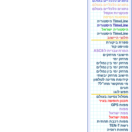
נתונים כלכליים בעולם
נתונים כלכליים בעולם
נתונים כלכליים בעולם
פונקציות אקסל
נוסחאות הנדסה
TimeLine היסטוריה
TimeLine היסטוריה
היסטוריה ישראל
TimeLine היסטוריה
חלוצי היישוב
ספרת ביקורת
סוויפט קוד
המרת עברית ל-ASCII
חישובי מרחקים
מרחק ימי
מרחק ימי בין נמלים
מרחק ימי בין נמלים
מרחק ימי בין נמלים
חישוב מרחק יבשתי
קידומת מדינה לטלפון
מי מתקשר מחו"ל?
חגים
חפש לוגו
מסלול נסיעה בעולם
תכנון חופשה בעיר
מפות GPS
מפות
מפת ישראל
מפת ישראל
מפות רכבת תחתית
רשת TEN-T
מחוזות רוסיה