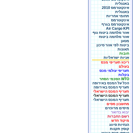
באנגלית
אינקוטרמס 2010
באנגלית
תחומי אחריות
אינקוטרמס
אינקוטרמס בגרף
Air Cargo KPI
אזור מלחמה ביטוח גוף
אזור מלחמה ביטוח
מטען
ביטוח לפי אזור סיכון
תאונות
חובות
אניות ישראליות
ריכוז תעריפי מכס
בעולם
תעריפי עולמי מכס
בקלות
WTO הסכמי הסחר
הכל על המכס באירופה
תעריף המכס באירופה
תעריף המכס הישראלי
תעריף המכס הישראלי
תעריף המכס הישראלי
מחשבון מסים
מיסים מרוכזים
יבוא בדואר
רשם החברות
מיקוד חדש
הנחיות סיווג
קוסץ תקנות