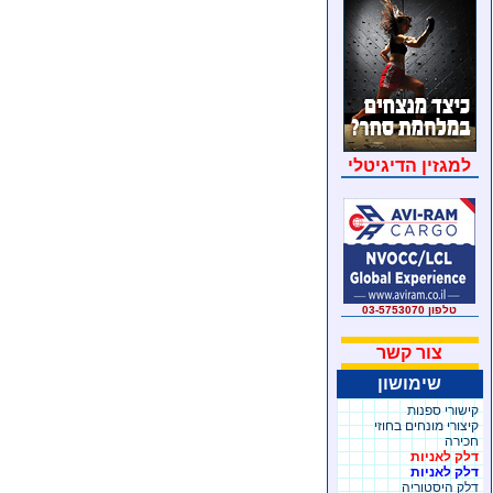
למגזין הדיגיטלי
טלפון 03-5753070
צור קשר
שימושון
קישורי ספנות
קיצורי מונחים בחוזי
חכירה
דלק לאניות
דלק לאניות
דלק היסטוריה