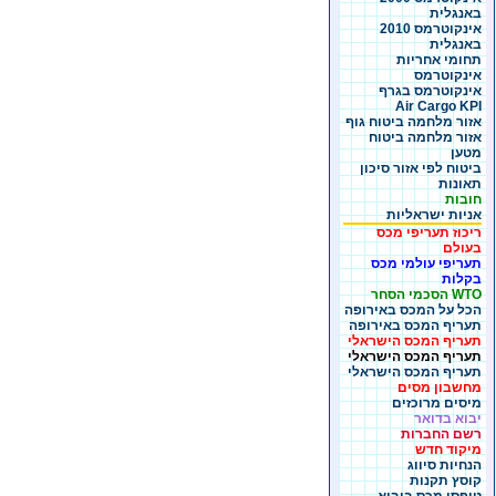
באנגלית
אינקוטרמס 2010
באנגלית
תחומי אחריות
אינקוטרמס
אינקוטרמס בגרף
Air Cargo KPI
אזור מלחמה ביטוח גוף
אזור מלחמה ביטוח
מטען
ביטוח לפי אזור סיכון
תאונות
חובות
אניות ישראליות
ריכוז תעריפי מכס
בעולם
תעריפי עולמי מכס
בקלות
WTO הסכמי הסחר
הכל על המכס באירופה
תעריף המכס באירופה
תעריף המכס הישראלי
תעריף המכס הישראלי
תעריף המכס הישראלי
מחשבון מסים
מיסים מרוכזים
יבוא בדואר
רשם החברות
מיקוד חדש
הנחיות סיווג
קוסץ תקנות