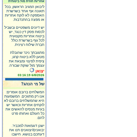
אחריות חוזית מול ביטוחית
ליבואן המגיב הראשון, בכל
תאונה אף אחד בשרשרת
האספקה לא לוקח אחריות
או מפצה בהתנדבות.
יש דיונים משפטיים ובשביל
לכסות פסק דין כנגד, יש
ביטוח אחריות מקצועית
לכל גוף בשרשרת כולל
חברת שילוח רצינית.
מתגובתך ניכר שהובלת
מטען ללא ביטוח קרגו,
ציפית לפיצוי ומצאת את
עצמך מול שוקת שבורה.
יצואן
6/8/2026 03:16:19
של מי הנהג?
המשלחים ברובם אומרים:
אנו רק מתווכים. המשמעות
היא שהמשלחים ברובם לא
לוקחים אחריות וכאשר יש
בעיות מנסים להאשים את
כל העולם ואחותו פרט
להם.
ישנן דוגמאות למכביר.
יבואנים/יצואנים תנו את
דעתכם בנושא. חישבו