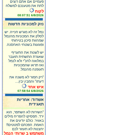
פעמיים אם אתם רוצים
לתת את מטענכם למשלח
לקוח
6/8/2026 08:07:51
נזק למכוניות חדשות
נמל זה לא מגרש חנייה. יש
לסלק את המכוניות מהנמל
שמהוות סיכון בטיחותי
ופוגעות בשטחי האחסנה.
יש לשנות את התעריף
שאגרת התשתית תועבר
במלואה לחנ"י ולא לנמל
ואז תראו שהמכוניות
תעופנה מהנמל.
"רק חמור לא משנה את
דעתו" והמבין יבין....
איש אחד
6/8/2026 07:58:54
אשדוד: אחריות
תאגידית
"השירות לא השתפר, הוא
ירד. תפסיקו להפריח מילים
באוויר. כולם יודעים את
האמת. הפכתם לפטטים!!
יחצנות לא תעזור לכם
משתמש ב שרותי הנמל