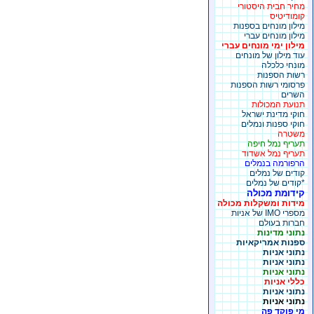
מחיר חבית היסטורי
קומודיטיס
מילון מונחים בספנות
מילון מונחים עברי
מילון ימי מונחים עברי
עוד מילון של מונחים
מונחי כלכלה
רשות הספנות
פרסומי רשות הספנות
השרים
תנועת המכולות
חוקי מדינת ישראל
חוקי ספנות ונמלים
משטרה
תעריף נמל חיפה
תעריף נמל אשדוד
הרפורמה בנמלים
קודים של נמלים
*קודים של נמלים
קידומת מכולה
מידות ומשקלות מכולה
מספרי IMO של אניות
חברות בעולם
נתוני מדינות
ספנות אמריקאיות
נתוני אניות
נתוני אניות
נתוני אניות
כללי אניות
נתוני אניות
נתוני אניות
מי פוקד פה