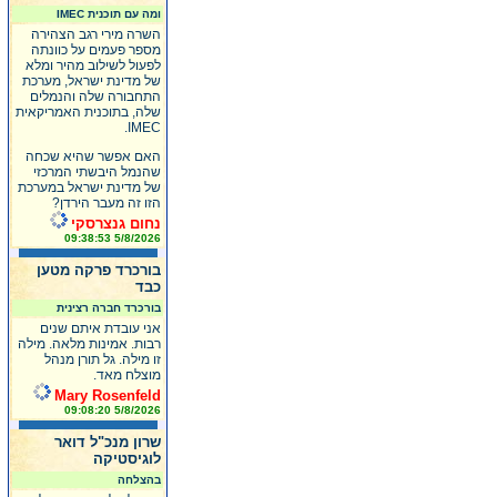
ומה עם תוכנית IMEC
השרה מירי רגב הצהירה
מספר פעמים על כוונתה
לפעול לשילוב מהיר ומלא
של מדינת ישראל, מערכת
התחבורה שלה והנמלים
שלה, בתוכנית האמריקאית
IMEC.
האם אפשר שהיא שכחה
שהנמל היבשתי המרכזי
של מדינת ישראל במערכת
הזו זה מעבר הירדן?
נחום גנצרסקי
5/8/2026 09:38:53
בורכרד פרקה מטען
כבד
בורכרד חברה רצינית
אני עובדת איתם שנים
רבות. אמינות מלאה. מילה
זו מילה. גל תורן מנהל
מוצלח מאד.
Mary Rosenfeld
5/8/2026 09:08:20
שרון מנכ"ל דואר
לוגיסטיקה
בהצלחה