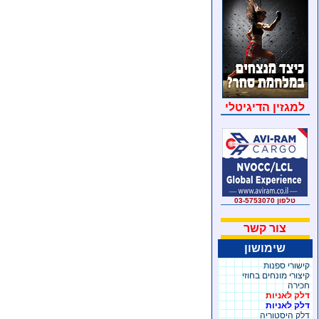
למגזין הדיגיטלי
טלפון 03-5753070
צור קשר
שימושון
קישורי ספנות
קיצורי מונחים בחוזי
חכירה
דלק לאניות
דלק לאניות
דלק היסטוריה