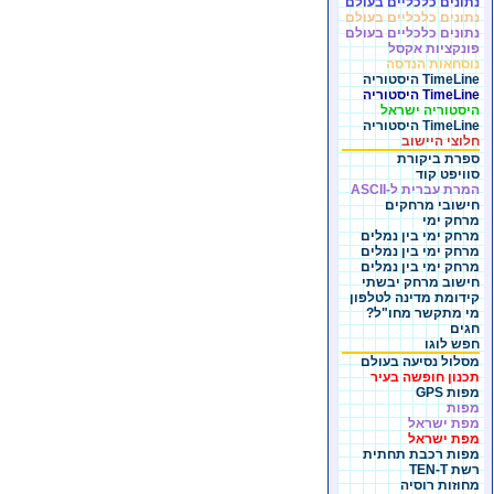
נתונים כלכליים בעולם
נתונים כלכליים בעולם
נתונים כלכליים בעולם
פונקציות אקסל
נוסחאות הנדסה
TimeLine היסטוריה
TimeLine היסטוריה
היסטוריה ישראל
TimeLine היסטוריה
חלוצי היישוב
ספרת ביקורת
סוויפט קוד
המרת עברית ל-ASCII
חישובי מרחקים
מרחק ימי
מרחק ימי בין נמלים
מרחק ימי בין נמלים
מרחק ימי בין נמלים
חישוב מרחק יבשתי
קידומת מדינה לטלפון
מי מתקשר מחו"ל?
חגים
חפש לוגו
מסלול נסיעה בעולם
תכנון חופשה בעיר
מפות GPS
מפות
מפת ישראל
מפת ישראל
מפות רכבת תחתית
רשת TEN-T
מחוזות רוסיה