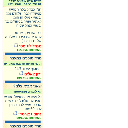
רש"ת אינה אופציה יחידה.
גם חנ"י יכולה...האם ינסו?
חנ"י כבר קיבלה הנחיית
ממשלה לבחון ולקדם נמל
יבשתי - אולי זה הזמן
לאתגר אותה בניהול מעבר
יבשתי כנמל שכזה.
נ.ב. אם צריך אפשר
להגדיר את הירדן כשלוחה
של ים כינרת :)
מנהל לוגיסטי
5/8/2026 11:38:33
מרד סוכנים במעבר
תיכף מגיעה הרכבת מסעודיה
והמסוף יעבוד 24/7
ירון צאלים
5/8/2026 10:17:10
שאני אביא צלם?
לא לומדים מההיסטוריה
כל פעם אני מתפעל מחדש
מהיכולת שלנו ליצור בעיות
שכבר נמצא להם פתרון
לפני 60 שנה...
נחום גנצרסקי
5/8/2026 09:46:42
מרד סוכנים במעבר