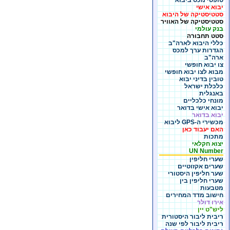
טופסי מכס ביבוא
יבוא אישי
סטטיסטיקה של היבוא
סטטיסטיקה של האוויר
בנק עולמי
סטט תחבורה
כללי היבוא לארה"ב
הגדרות ערך למכס
ארה"ב
צו יבוא חופשי
מבוא לצו יבוא חופשי
טובין בדיני יבוא
כלכלת ישראל
באנגלית
מונחי כלכליים
יבוא אישי בדואר
יבוא בדואר
מכשירי ה-GPS ליבוא
האם יעבוד כאן
מתכות
יצוא חקלאי
UN Number
שערי חליפין
שערים אקזוטיים
שער חליפין היסטורי
שערי חליפין בין
מטבעות
חישוב מדד המחירים
אירו דולר
ליש"ט יין
ריבית ליבור היסטורית
ריבית ליבור לפי שנה