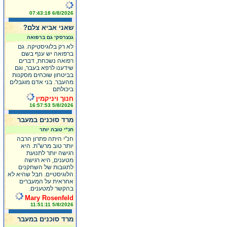
6/8/2026 07:43:18
שאני אביא צלם?
גנצרסקי גם ברפואה
לא רק בלוגיסטיקה. גם
ברפואה יש ענף בשם
רפואה נשכחת, דברים
שידענו לרפא בעבר, וגם
בביטחון שוכחים מסקנות
מהעבר. בני אדם מוגבלים
ביכולתם
חנוך ויניקמין
5/8/2026 16:57:53
מרד סוכנים במעבר
חנ"י טובה יותר
חנ"י היתה פתרון הרבה
יותר טוב מרש"ת. היא
רגישה יותר לתנועת
מטענים, היא רגישה
לתגובות של השחקנים
הלוגיסטיים. חבל שהיא לא
אחראית על המעברים
בהקשר למטענים.
Mary Rosenfeld
5/8/2026 11:51:11
מרד סוכנים במעבר