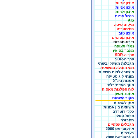
איכון אניות
איכון אניות
איכון אניות
בנמל אניות
AIS
מיקום טיסה
בטימטריה
איכון טוב
איכון מטוסים
דירוג חברות
נמלי תעופה
מעבר בסואץ
ערך ה-SDR
ערך ה-SDR
הגבלות משקל יבשתי
דמי הובלה במשאית
חישוב עלויות משאית
מונחי לוגיסטיקה
אמנות בינ"ל
חוקי האדמירלטי
לוח הפלגות מאסיה
איתור מטען
מקור השמות
אמן לאמנות
השוואה בין אמנות
כללי רוטרדם
פרופ' טטלי
תחבורה
הגבלים עסקיים
אינקוטרמס 2000
בעברית
אינקוטרמס 2000