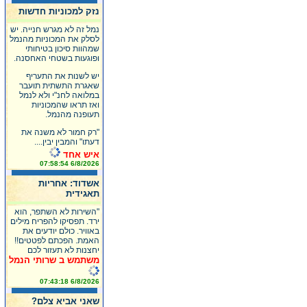
נזק למכוניות חדשות
נמל זה לא מגרש חנייה. יש
לסלק את המכוניות מהנמל
שמהוות סיכון בטיחותי
ופוגעות בשטחי האחסנה.
יש לשנות את התעריף
שאגרת התשתית תועבר
במלואה לחנ"י ולא לנמל
ואז תראו שהמכוניות
תעופנה מהנמל.
"רק חמור לא משנה את
דעתו" והמבין יבין....
איש אחד
6/8/2026 07:58:54
אשדוד: אחריות
תאגידית
"השירות לא השתפר, הוא
ירד. תפסיקו להפריח מילים
באוויר. כולם יודעים את
האמת. הפכתם לפטטים!!
יחצנות לא תעזור לכם
משתמש ב שרותי הנמל
6/8/2026 07:43:18
שאני אביא צלם?