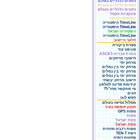
נתונים כלכליים בעולם
נתונים כלכליים בעולם
נתונים כלכליים בעולם
פונקציות אקסל
נוסחאות הנדסה
TimeLine היסטוריה
TimeLine היסטוריה
היסטוריה ישראל
TimeLine היסטוריה
חלוצי היישוב
ספרת ביקורת
סוויפט קוד
המרת עברית ל-ASCII
חישובי מרחקים
מרחק ימי
מרחק ימי בין נמלים
מרחק ימי בין נמלים
מרחק ימי בין נמלים
חישוב מרחק יבשתי
קידומת מדינה לטלפון
מי מתקשר מחו"ל?
חגים
חפש לוגו
מסלול נסיעה בעולם
תכנון חופשה בעיר
מפות GPS
מפות
מפת ישראל
מפת ישראל
מפות רכבת תחתית
רשת TEN-T
מחוזות רוסיה