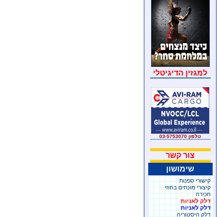
למגזין הדיגיטלי
טלפון 03-5753070
צור קשר
שימושון
קישורי ספנות
קיצורי מונחים בחוזי
חכירה
דלק לאניות
דלק לאניות
דלק היסטוריה