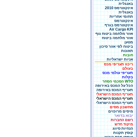
באנגלית
אינקוטרמס 2010
באנגלית
תחומי אחריות
אינקוטרמס
אינקוטרמס בגרף
Air Cargo KPI
אזור מלחמה ביטוח גוף
אזור מלחמה ביטוח
מטען
ביטוח לפי אזור סיכון
תאונות
חובות
אניות ישראליות
ריכוז תעריפי מכס
בעולם
תעריפי עולמי מכס
בקלות
WTO הסכמי הסחר
הכל על המכס באירופה
תעריף המכס באירופה
תעריף המכס הישראלי
תעריף המכס הישראלי
תעריף המכס הישראלי
מחשבון מסים
מיסים מרוכזים
יבוא בדואר
רשם החברות
מיקוד חדש
הנחיות סיווג
קוסץ תקנות