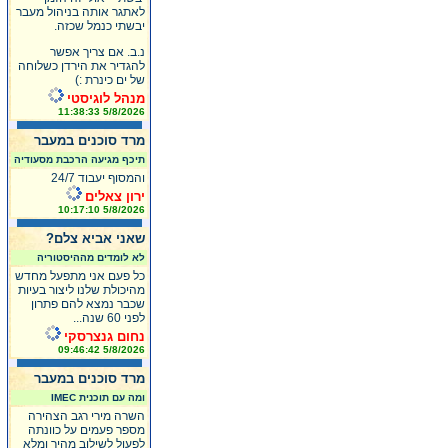
לאתגר אותה בניהול מעבר
יבשתי כנמל שכזה.
נ.ב. אם צריך אפשר
להגדיר את הירדן כשלוחה
של ים כינרת :)
מנהל לוגיסטי
5/8/2026 11:38:33
מרד סוכנים במעבר
תיכף מגיעה הרכבת מסעודיה
והמסוף יעבוד 24/7
ירון צאלים
5/8/2026 10:17:10
שאני אביא צלם?
לא לומדים מההיסטוריה
כל פעם אני מתפעל מחדש
מהיכולת שלנו ליצור בעיות
שכבר נמצא להם פתרון
לפני 60 שנה...
נחום גנצרסקי
5/8/2026 09:46:42
מרד סוכנים במעבר
ומה עם תוכנית IMEC
השרה מירי רגב הצהירה
מספר פעמים על כוונתה
לפעול לשילוב מהיר ומלא