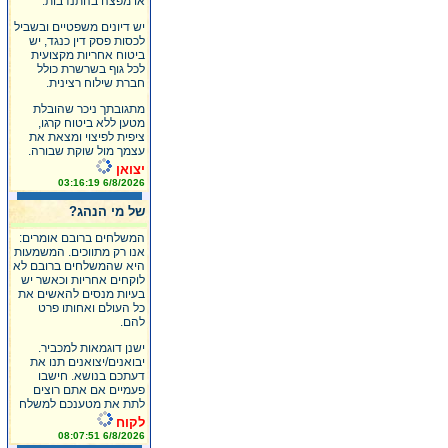
או מפצה בהתנדבות.
יש דיונים משפטיים ובשביל
לכסות פסק דין כנגד, יש
ביטוח אחריות מקצועית
לכל גוף בשרשרת כולל
חברת שילוח רצינית.
מתגובתך ניכר שהובלת
מטען ללא ביטוח קרגו,
ציפית לפיצוי ומצאת את
עצמך מול שוקת שבורה.
יצואן
6/8/2026 03:16:19
של מי הנהג?
המשלחים ברובם אומרים:
אנו רק מתווכים. המשמעות
היא שהמשלחים ברובם לא
לוקחים אחריות וכאשר יש
בעיות מנסים להאשים את
כל העולם ואחותו פרט
להם.
ישנן דוגמאות למכביר.
יבואנים/יצואנים תנו את
דעתכם בנושא. חישבו
פעמיים אם אתם רוצים
לתת את מטענכם למשלח
לקוח
6/8/2026 08:07:51