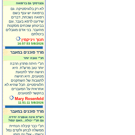
גנצרסקי גם ברפואה
לא רק בלוגיסטיקה. גם
ברפואה יש ענף בשם
רפואה נשכחת, דברים
שידענו לרפא בעבר, וגם
בביטחון שוכחים מסקנות
מהעבר. בני אדם מוגבלים
ביכולתם
חנוך ויניקמין
5/8/2026 16:57:53
מרד סוכנים במעבר
חנ"י טובה יותר
חנ"י היתה פתרון הרבה
יותר טוב מרש"ת. היא
רגישה יותר לתנועת
מטענים, היא רגישה
לתגובות של השחקנים
הלוגיסטיים. חבל שהיא לא
אחראית על המעברים
בהקשר למטענים.
Mary Rosenfeld
5/8/2026 11:51:11
מרד סוכנים במעבר
רש"ת אינה אופציה יחידה.
גם חנ"י יכולה...האם ינסו?
חנ"י כבר קיבלה הנחיית
ממשלה לבחון ולקדם נמל
יבשתי - אולי זה הזמן