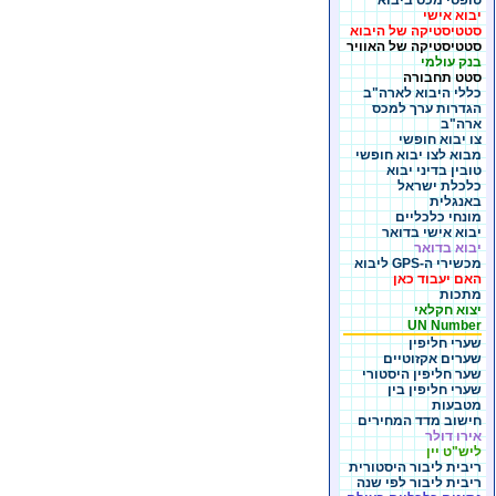
טופסי מכס ביבוא
יבוא אישי
סטטיסטיקה של היבוא
סטטיסטיקה של האוויר
בנק עולמי
סטט תחבורה
כללי היבוא לארה"ב
הגדרות ערך למכס
ארה"ב
צו יבוא חופשי
מבוא לצו יבוא חופשי
טובין בדיני יבוא
כלכלת ישראל
באנגלית
מונחי כלכליים
יבוא אישי בדואר
יבוא בדואר
מכשירי ה-GPS ליבוא
האם יעבוד כאן
מתכות
יצוא חקלאי
UN Number
שערי חליפין
שערים אקזוטיים
שער חליפין היסטורי
שערי חליפין בין
מטבעות
חישוב מדד המחירים
אירו דולר
ליש"ט יין
ריבית ליבור היסטורית
ריבית ליבור לפי שנה