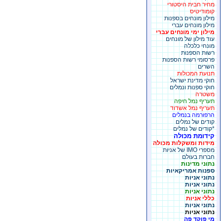
מחיר חבית היסטורי
קומודיטיס
מילון מונחים בספנות
מילון מונחים עברי
מילון ימי מונחים עברי
עוד מילון של מונחים
מונחי כלכלה
רשות הספנות
פרסומי רשות הספנות
השרים
תנועת המכולות
חוקי מדינת ישראל
חוקי ספנות ונמלים
משטרה
תעריף נמל חיפה
תעריף נמל אשדוד
הרפורמה בנמלים
קודים של נמלים
*קודים של נמלים
קידומת מכולה
מידות ומשקלות מכולה
מספרי IMO של אניות
חברות בעולם
נתוני מדינות
ספנות אמריקאיות
נתוני אניות
נתוני אניות
נתוני אניות
כללי אניות
נתוני אניות
נתוני אניות
מי פוקד פה