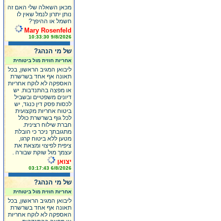
מכאן השאלה שלי האם זה
נותן יתרון לנמל שאין לו
חשמל או ההיפך?
Mary Rosenfeld
9/8/2026 10:33:30
של מי הנהג?
אחריות חוזית מול ביטוחית
ליבואן המגיב הראשון, בכל
תאונה אף אחד בשרשרת
האספקה לא לוקח אחריות
או מפצה בהתנדבות. יש
דיונים משפטיים ובשביל
לכסות פסק דין כנגד, יש
ביטוח אחריות מקצועית
לכל גוף בשרשרת כולל
חברת שילוח רצינית.
מתגובתך ניכר כי הובלת
מטען ללא ביטוח קרגו,
ציפית לפיצוי ומצאת את
עצמך מול שוקת שבורה .
יצואן
6/8/2026 03:17:43
של מי הנהג?
אחריות חוזית מול ביטוחית
ליבואן המגיב הראשון, בכל
תאונה אף אחד בשרשרת
האספקה לא לוקח אחריות