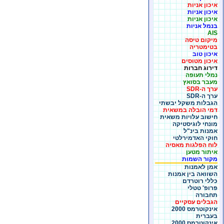
איכון אניות
איכון אניות
איכון אניות
בנמל אניות
AIS
מיקום טיסה
בטימטריה
איכון טוב
איכון מטוסים
דירוג חברות
נמלי תעופה
מעבר בסואץ
ערך ה-SDR
ערך ה-SDR
הגבלות משקל יבשתי
דמי הובלה במשאית
חישוב עלויות משאית
מונחי לוגיסטיקה
אמנות בינ"ל
חוקי האדמירלטי
לוח הפלגות מאסיה
איתור מטען
מקור השמות
אמן לאמנות
השוואה בין אמנות
כללי רוטרדם
פרופ' טטלי
תחבורה
הגבלים עסקיים
אינקוטרמס 2000
בעברית
אינקוטרמס 2000