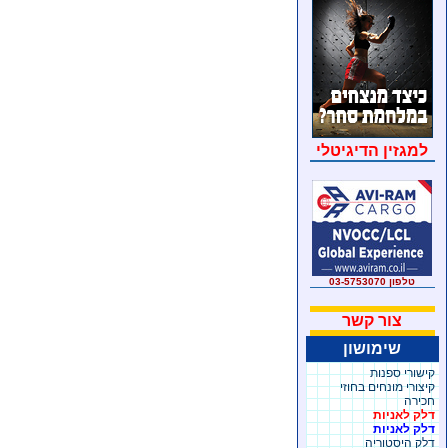
למגזין הדיגיטלי
טלפון 03-5753070
צור קשר
שימושון
קישורי ספנות
קיצורי מונחים בחוזי
חכירה
דלק לאניות
דלק לאניות
דלק היסטוריה