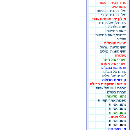
מחיר חבית היסטורי
קומודיטיס
מילון מונחים בספנות
מילון מונחים עברי
מילון ימי מונחים עברי
עוד מילון של מונחים
מונחי כלכלה
רשות הספנות
פרסומי רשות הספנות
השרים
תנועת המכולות
חוקי מדינת ישראל
חוקי ספנות ונמלים
משטרה
תעריף נמל חיפה
תעריף נמל אשדוד
הרפורמה בנמלים
קודים של נמלים
*קודים של נמלים
קידומת מכולה
מידות ומשקלות מכולה
מספרי IMO של אניות
חברות בעולם
נתוני מדינות
ספנות אמריקאיות
נתוני אניות
נתוני אניות
נתוני אניות
כללי אניות
נתוני אניות
נתוני אניות
מי פוקד פה