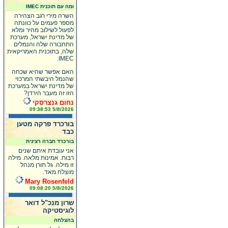
ומה עם תוכנית IMEC
השרה מירי רגב הצהירה
מספר פעמים על כוונתה
לפעול לשילוב מהיר ומלא
של מדינת ישראל, מערכת
התחבורה שלה והנמלים
שלה, בתוכנית האמריקאית
IMEC.
האם אפשר שהיא שכחה
שהנמל היבשתי המרכזי
של מדינת ישראל במערכת
הזו זה מעבר הירדן?
נחום גנצרסקי
5/8/2026 09:38:53
בורכרד פרקה מטען
כבד
בורכרד חברה רצינית
אני עובדת איתם שנים
רבות. אמינות מלאה. מילה
זו מילה. גל תורן מנהל
מוצלח מאד.
Mary Rosenfeld
5/8/2026 09:08:20
שרון מנכ"ל דואר
לוגיסטיקה
בהצלחה