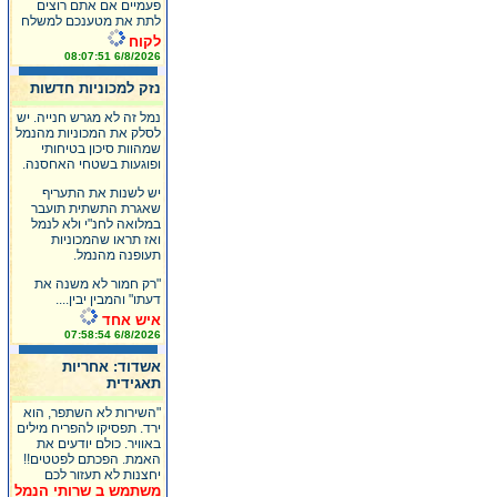
פעמיים אם אתם רוצים
לתת את מטענכם למשלח
לקוח
6/8/2026 08:07:51
נזק למכוניות חדשות
נמל זה לא מגרש חנייה. יש
לסלק את המכוניות מהנמל
שמהוות סיכון בטיחותי
ופוגעות בשטחי האחסנה.
יש לשנות את התעריף
שאגרת התשתית תועבר
במלואה לחנ"י ולא לנמל
ואז תראו שהמכוניות
תעופנה מהנמל.
"רק חמור לא משנה את
דעתו" והמבין יבין....
איש אחד
6/8/2026 07:58:54
אשדוד: אחריות
תאגידית
"השירות לא השתפר, הוא
ירד. תפסיקו להפריח מילים
באוויר. כולם יודעים את
האמת. הפכתם לפטטים!!
יחצנות לא תעזור לכם
משתמש ב שרותי הנמל