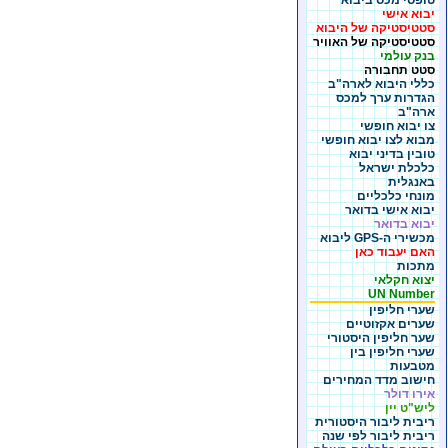
טופסי מכס ביבוא
יבוא אישי
סטטיסטיקה של היבוא
סטטיסטיקה של האוויר
בנק עולמי
סטט תחבורה
כללי היבוא לארה"ב
הגדרות ערך למכס
ארה"ב
צו יבוא חופשי
מבוא לצו יבוא חופשי
טובין בדיני יבוא
כלכלת ישראל
באנגלית
מונחי כלכליים
יבוא אישי בדואר
יבוא בדואר
מכשירי ה-GPS ליבוא
האם יעבוד כאן
מתכות
יצוא חקלאי
UN Number
שערי חליפין
שערים אקזוטיים
שער חליפין היסטורי
שערי חליפין בין
מטבעות
חישוב מדד המחירים
אירו דולר
ליש"ט יין
ריבית ליבור היסטורית
ריבית ליבור לפי שנה