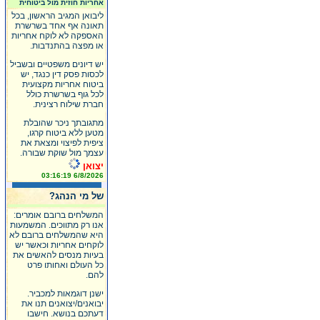
אחריות חוזית מול ביטוחית
ליבואן המגיב הראשון, בכל
תאונה אף אחד בשרשרת
האספקה לא לוקח אחריות
או מפצה בהתנדבות.
יש דיונים משפטיים ובשביל
לכסות פסק דין כנגד, יש
ביטוח אחריות מקצועית
לכל גוף בשרשרת כולל
חברת שילוח רצינית.
מתגובתך ניכר שהובלת
מטען ללא ביטוח קרגו,
ציפית לפיצוי ומצאת את
עצמך מול שוקת שבורה.
יצואן
6/8/2026 03:16:19
של מי הנהג?
המשלחים ברובם אומרים:
אנו רק מתווכים. המשמעות
היא שהמשלחים ברובם לא
לוקחים אחריות וכאשר יש
בעיות מנסים להאשים את
כל העולם ואחותו פרט
להם.
ישנן דוגמאות למכביר.
יבואנים/יצואנים תנו את
דעתכם בנושא. חישבו