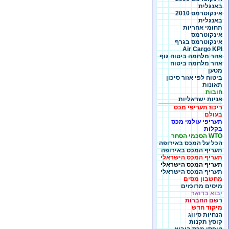
באנגלית
אינקוטרמס 2010
באנגלית
תחומי אחריות
אינקוטרמס
אינקוטרמס בגרף
Air Cargo KPI
אזור מלחמה ביטוח גוף
אזור מלחמה ביטוח
מטען
ביטוח לפי אזור סיכון
תאונות
חובות
אניות ישראליות
ריכוז תעריפי מכס
בעולם
תעריפי עולמי מכס
בקלות
WTO הסכמי הסחר
הכל על המכס באירופה
תעריף המכס באירופה
תעריף המכס הישראלי
תעריף המכס הישראלי
תעריף המכס הישראלי
מחשבון מסים
מיסים מרוכזים
יבוא בדואר
רשם החברות
מיקוד חדש
הנחיות סיווג
קוסץ תקנות