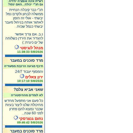
רש"ת אינה אופציה יחידה.
גם חנ"י יכולה...האם ינסו?
חנ"י כבר קיבלה הנחיית
ממשלה לבחון ולקדם נמל
יבשתי - אולי זה הזמן
לאתגר אותה בניהול מעבר
יבשתי כנמל שכזה.
נ.ב. אם צריך אפשר
להגדיר את הירדן כשלוחה
של ים כינרת :)
מנהל לוגיסטי
5/8/2026 11:38:33
מרד סוכנים במעבר
תיכף מגיעה הרכבת מסעודיה
והמסוף יעבוד 24/7
ירון צאלים
5/8/2026 10:17:10
שאני אביא צלם?
לא לומדים מההיסטוריה
כל פעם אני מתפעל מחדש
מהיכולת שלנו ליצור בעיות
שכבר נמצא להם פתרון
לפני 60 שנה...
נחום גנצרסקי
5/8/2026 09:46:42
מרד סוכנים במעבר