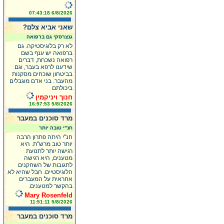
6/8/2026 07:43:18
שאני אביא צלם?
גנצרסקי גם ברפואה
לא רק בלוגיסטיקה. גם
ברפואה יש ענף בשם
רפואה נשכחת, דברים
שידענו לרפא בעבר, וגם
בביטחון שוכחים מסקנות
מהעבר. בני אדם מוגבלים
ביכולתם
חנוך ויניקמין
5/8/2026 16:57:53
מרד סוכנים במעבר
חנ"י טובה יותר
חנ"י היתה פתרון הרבה
יותר טוב מרש"ת. היא
רגישה יותר לתנועת
מטענים, היא רגישה
לתגובות של השחקנים
הלוגיסטיים. חבל שהיא לא
אחראית על המעברים
בהקשר למטענים.
Mary Rosenfeld
5/8/2026 11:51:11
מרד סוכנים במעבר