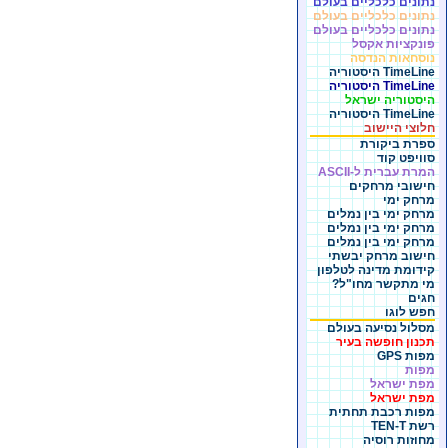
נתונים כלכליים בעולם
נתונים כלכליים בעולם
נתונים כלכליים בעולם
פונקציות אקסל
נוסחאות הנדסה
TimeLine היסטוריה
TimeLine היסטוריה
היסטוריה ישראל
TimeLine היסטוריה
חלוצי היישוב
ספרת ביקורת
סוויפט קוד
המרת עברית ל-ASCII
חישובי מרחקים
מרחק ימי
מרחק ימי בין נמלים
מרחק ימי בין נמלים
מרחק ימי בין נמלים
חישוב מרחק יבשתי
קידומת מדינה לטלפון
מי מתקשר מחו"ל?
חגים
חפש לוגו
מסלול נסיעה בעולם
תכנון חופשה בעיר
מפות GPS
מפות
מפת ישראל
מפת ישראל
מפות רכבת תחתית
רשת TEN-T
מחוזות רוסיה