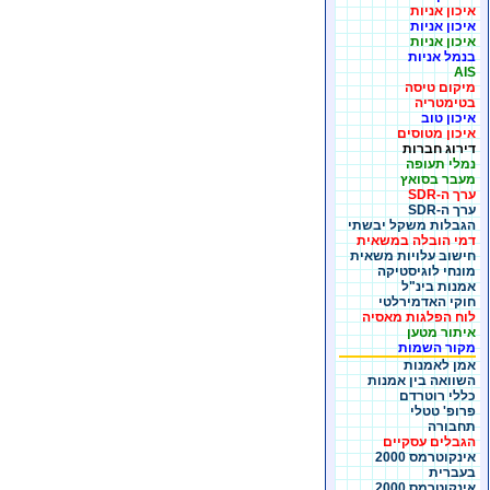
איכון אניות
איכון אניות
איכון אניות
בנמל אניות
AIS
מיקום טיסה
בטימטריה
איכון טוב
איכון מטוסים
דירוג חברות
נמלי תעופה
מעבר בסואץ
ערך ה-SDR
ערך ה-SDR
הגבלות משקל יבשתי
דמי הובלה במשאית
חישוב עלויות משאית
מונחי לוגיסטיקה
אמנות בינ"ל
חוקי האדמירלטי
לוח הפלגות מאסיה
איתור מטען
מקור השמות
אמן לאמנות
השוואה בין אמנות
כללי רוטרדם
פרופ' טטלי
תחבורה
הגבלים עסקיים
אינקוטרמס 2000
בעברית
אינקוטרמס 2000