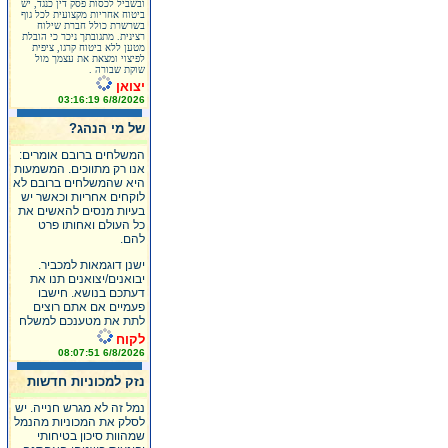
ובשביל לכסות פסק דין כנגד, יש
ביטוח אחריות מקצועית לכל גוף
בשרשרת כולל חברת שילוח
רצינית. מתגובתך ניכר כי הובלת
מטען ללא ביטוח קרגו, ציפית
לפיצוי ומצאת את עצמך מול
שוקת שבורה .
יצואן
6/8/2026 03:16:19
של מי הנהג?
המשלחים ברובם אומרים:
אנו רק מתווכים. המשמעות
היא שהמשלחים ברובם לא
לוקחים אחריות וכאשר יש
בעיות מנסים להאשים את
כל העולם ואחותו פרט
להם.
ישנן דוגמאות למכביר.
יבואנים/יצואנים תנו את
דעתכם בנושא. חישבו
פעמיים אם אתם רוצים
לתת את מטענכם למשלח
לקוח
6/8/2026 08:07:51
נזק למכוניות חדשות
נמל זה לא מגרש חנייה. יש
לסלק את המכוניות מהנמל
שמהוות סיכון בטיחותי