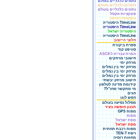
נתונים כלכליים בעולם
נתונים כלכליים בעולם
נתונים כלכליים בעולם
פונקציות אקסל
נוסחאות הנדסה
TimeLine היסטוריה
TimeLine היסטוריה
היסטוריה ישראל
TimeLine היסטוריה
חלוצי היישוב
ספרת ביקורת
סוויפט קוד
המרת עברית ל-ASCII
חישובי מרחקים
מרחק ימי
מרחק ימי בין נמלים
מרחק ימי בין נמלים
מרחק ימי בין נמלים
חישוב מרחק יבשתי
קידומת מדינה לטלפון
מי מתקשר מחו"ל?
חגים
חפש לוגו
מסלול נסיעה בעולם
תכנון חופשה בעיר
מפות GPS
מפות
מפת ישראל
מפת ישראל
מפות רכבת תחתית
רשת TEN-T
מחוזות רוסיה