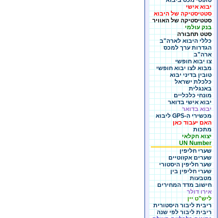
טופסי מכס ביבוא
יבוא אישי
סטטיסטיקה של היבוא
סטטיסטיקה של האוויר
בנק עולמי
סטט תחבורה
כללי היבוא לארה"ב
הגדרות ערך למכס
ארה"ב
צו יבוא חופשי
מבוא לצו יבוא חופשי
טובין בדיני יבוא
כלכלת ישראל
באנגלית
מונחי כלכליים
יבוא אישי בדואר
יבוא בדואר
מכשירי ה-GPS ליבוא
האם יעבוד כאן
מתכות
יצוא חקלאי
UN Number
שערי חליפין
שערים אקזוטיים
שער חליפין היסטורי
שערי חליפין בין
מטבעות
חישוב מדד המחירים
אירו דולר
ליש"ט יין
ריבית ליבור היסטורית
ריבית ליבור לפי שנה