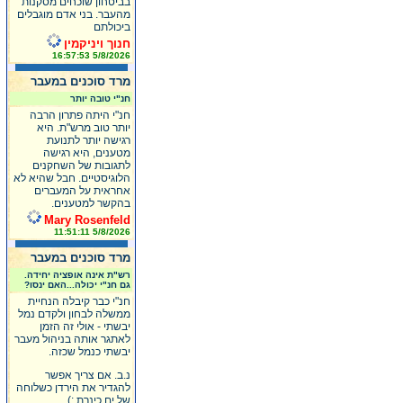
בביטחון שוכחים מסקנות
מהעבר. בני אדם מוגבלים
ביכולתם
חנוך ויניקמין
5/8/2026 16:57:53
מרד סוכנים במעבר
חנ"י טובה יותר
חנ"י היתה פתרון הרבה
יותר טוב מרש"ת. היא
רגישה יותר לתנועת
מטענים, היא רגישה
לתגובות של השחקנים
הלוגיסטיים. חבל שהיא לא
אחראית על המעברים
בהקשר למטענים.
Mary Rosenfeld
5/8/2026 11:51:11
מרד סוכנים במעבר
רש"ת אינה אופציה יחידה.
גם חנ"י יכולה...האם ינסו?
חנ"י כבר קיבלה הנחיית
ממשלה לבחון ולקדם נמל
יבשתי - אולי זה הזמן
לאתגר אותה בניהול מעבר
יבשתי כנמל שכזה.
נ.ב. אם צריך אפשר
להגדיר את הירדן כשלוחה
של ים כינרת :)