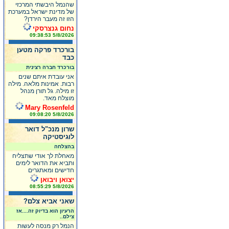
שהנמל היבשתי המרכזי
של מדינת ישראל במערכת
הזו זה מעבר הירדן?
נחום גנצרסקי
5/8/2026 09:38:53
בורכרד פרקה מטען
כבד
בורכרד חברה רצינית
אני עובדת איתם שנים
רבות. אמינות מלאה. מילה
זו מילה. גל תורן מנהל
מוצלח מאד.
Mary Rosenfeld
5/8/2026 09:08:20
שרון מנכ"ל דואר
לוגיסטיקה
בהצלחה
מאחלת לך אודי שתצליח
ותביא את הדואר לימים
חדישים ומאתגרים
יצואן ויבואן
5/8/2026 08:55:29
שאני אביא צלם?
הרעיון הוא בדיוק זה....אז
צילם..
הנמל רק מנסה לעשות