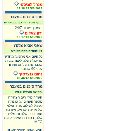
מנהל לוגיסטי
5/8/2026 11:38:33
מרד סוכנים במעבר
תיכף מגיעה הרכבת מסעודיה
והמסוף יעבוד 24/7
ירון צאלים
5/8/2026 10:17:10
שאני אביא צלם?
לא לומדים מההיסטוריה
כל פעם אני מתפעל מחדש
מהיכולת שלנו ליצור בעיות
שכבר נמצא להם פתרון
לפני 60 שנה...
נחום גנצרסקי
5/8/2026 09:46:42
מרד סוכנים במעבר
ומה עם תוכנית IMEC
השרה מירי רגב הצהירה
מספר פעמים על כוונתה
לפעול לשילוב מהיר ומלא
של מדינת ישראל, מערכת
התחבורה שלה והנמלים
שלה, בתוכנית האמריקאית
IMEC.
האם אפשר שהיא שכחה