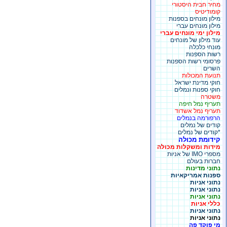
מחיר חבית היסטורי
קומודיטיס
מילון מונחים בספנות
מילון מונחים עברי
מילון ימי מונחים עברי
עוד מילון של מונחים
מונחי כלכלה
רשות הספנות
פרסומי רשות הספנות
השרים
תנועת המכולות
חוקי מדינת ישראל
חוקי ספנות ונמלים
משטרה
תעריף נמל חיפה
תעריף נמל אשדוד
הרפורמה בנמלים
קודים של נמלים
*קודים של נמלים
קידומת מכולה
מידות ומשקלות מכולה
מספרי IMO של אניות
חברות בעולם
נתוני מדינות
ספנות אמריקאיות
נתוני אניות
נתוני אניות
נתוני אניות
כללי אניות
נתוני אניות
נתוני אניות
מי פוקד פה