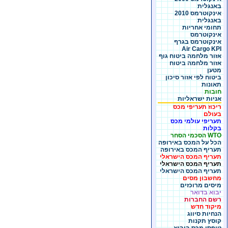
באנגלית
אינקוטרמס 2010
באנגלית
תחומי אחריות
אינקוטרמס
אינקוטרמס בגרף
Air Cargo KPI
אזור מלחמה ביטוח גוף
אזור מלחמה ביטוח
מטען
ביטוח לפי אזור סיכון
תאונות
חובות
אניות ישראליות
ריכוז תעריפי מכס
בעולם
תעריפי עולמי מכס
בקלות
WTO הסכמי הסחר
הכל על המכס באירופה
תעריף המכס באירופה
תעריף המכס הישראלי
תעריף המכס הישראלי
תעריף המכס הישראלי
מחשבון מסים
מיסים מרוכזים
יבוא בדואר
רשם החברות
מיקוד חדש
הנחיות סיווג
קוסץ תקנות