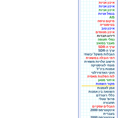
איכון אניות
איכון אניות
איכון אניות
בנמל אניות
AIS
מיקום טיסה
בטימטריה
איכון טוב
איכון מטוסים
דירוג חברות
נמלי תעופה
מעבר בסואץ
ערך ה-SDR
ערך ה-SDR
הגבלות משקל יבשתי
דמי הובלה במשאית
חישוב עלויות משאית
מונחי לוגיסטיקה
אמנות בינ"ל
חוקי האדמירלטי
לוח הפלגות מאסיה
איתור מטען
מקור השמות
אמן לאמנות
השוואה בין אמנות
כללי רוטרדם
פרופ' טטלי
תחבורה
הגבלים עסקיים
אינקוטרמס 2000
בעברית
אינקוטרמס 2000