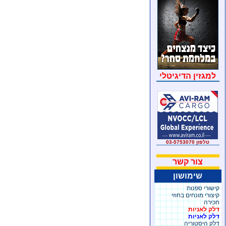
למגזין הדיגיטלי
טלפון 03-5753070
צור קשר
שימושון
קישורי ספנות
קיצורי מונחים בחוזי
חכירה
דלק לאניות
דלק לאניות
דלק היסטוריה