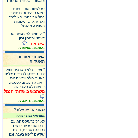
ופוגעות בשטחי האחסנה.
יש לשנות את התעריף
שאגרת התשתית תועבר
במלואה לחנ"י ולא לנמל
ואז תראו שהמכוניות
תעופנה מהנמל.
"רק חמור לא משנה את
דעתו" והמבין יבין....
איש אחד
6/8/2026 07:58:54
אשדוד: אחריות
תאגידית
"השירות לא השתפר, הוא
ירד. תפסיקו להפריח מילים
באוויר. כולם יודעים את
האמת. הפכתם לפטטים!!
יחצנות לא תעזור לכם
משתמש ב שרותי הנמל
6/8/2026 07:43:18
שאני אביא צלם?
גנצרסקי גם ברפואה
לא רק בלוגיסטיקה. גם
ברפואה יש ענף בשם
רפואה נשכחת, דברים
שידענו לרפא בעבר, וגם