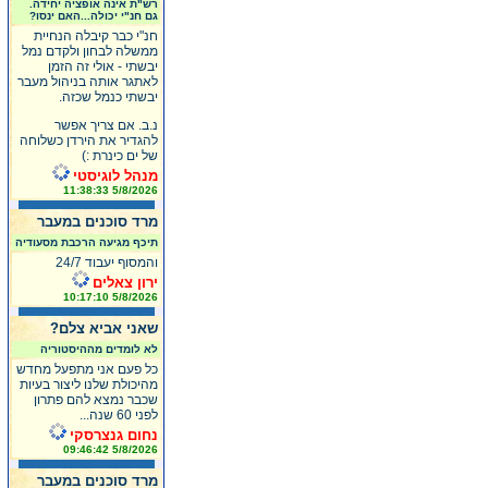
רש"ת אינה אופציה יחידה.
גם חנ"י יכולה...האם ינסו?
חנ"י כבר קיבלה הנחיית
ממשלה לבחון ולקדם נמל
יבשתי - אולי זה הזמן
לאתגר אותה בניהול מעבר
יבשתי כנמל שכזה.
נ.ב. אם צריך אפשר
להגדיר את הירדן כשלוחה
של ים כינרת :)
מנהל לוגיסטי
5/8/2026 11:38:33
מרד סוכנים במעבר
תיכף מגיעה הרכבת מסעודיה
והמסוף יעבוד 24/7
ירון צאלים
5/8/2026 10:17:10
שאני אביא צלם?
לא לומדים מההיסטוריה
כל פעם אני מתפעל מחדש
מהיכולת שלנו ליצור בעיות
שכבר נמצא להם פתרון
לפני 60 שנה...
נחום גנצרסקי
5/8/2026 09:46:42
מרד סוכנים במעבר