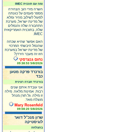
ומה עם תוכנית IMEC
השרה מירי רגב הצהירה
מספר פעמים על כוונתה
לפעול לשילוב מהיר ומלא
של מדינת ישראל, מערכת
התחבורה שלה והנמלים
שלה, בתוכנית האמריקאית
IMEC.
האם אפשר שהיא שכחה
שהנמל היבשתי המרכזי
של מדינת ישראל במערכת
הזו זה מעבר הירדן?
נחום גנצרסקי
5/8/2026 09:38:53
בורכרד פרקה מטען
כבד
בורכרד חברה רצינית
אני עובדת איתם שנים
רבות. אמינות מלאה. מילה
זו מילה. גל תורן מנהל
מוצלח מאד.
Mary Rosenfeld
5/8/2026 09:08:20
שרון מנכ"ל דואר
לוגיסטיקה
בהצלחה