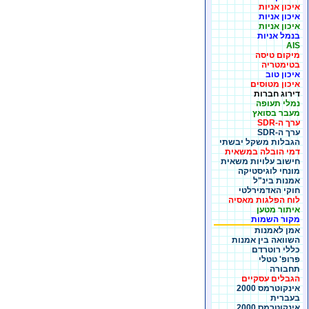
איכון אניות
איכון אניות
איכון אניות
בנמל אניות
AIS
מיקום טיסה
בטימטריה
איכון טוב
איכון מטוסים
דירוג חברות
נמלי תעופה
מעבר בסואץ
ערך ה-SDR
ערך ה-SDR
הגבלות משקל יבשתי
דמי הובלה במשאית
חישוב עלויות משאית
מונחי לוגיסטיקה
אמנות בינ"ל
חוקי האדמירלטי
לוח הפלגות מאסיה
איתור מטען
מקור השמות
אמן לאמנות
השוואה בין אמנות
כללי רוטרדם
פרופ' טטלי
תחבורה
הגבלים עסקיים
אינקוטרמס 2000
בעברית
אינקוטרמס 2000