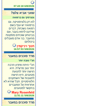
6/8/2026 07:43:18
שאני אביא צלם?
גנצרסקי גם ברפואה
לא רק בלוגיסטיקה. גם
ברפואה יש ענף בשם
רפואה נשכחת, דברים
שידענו לרפא בעבר, וגם
בביטחון שוכחים מסקנות
מהעבר. בני אדם מוגבלים
ביכולתם
חנוך ויניקמין
5/8/2026 16:57:53
מרד סוכנים במעבר
חנ"י טובה יותר
חנ"י היתה פתרון הרבה
יותר טוב מרש"ת. היא
רגישה יותר לתנועת
מטענים, היא רגישה
לתגובות של השחקנים
הלוגיסטיים. חבל שהיא לא
אחראית על המעברים
בהקשר למטענים.
Mary Rosenfeld
5/8/2026 11:51:11
מרד סוכנים במעבר