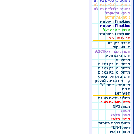
נתונים כלכליים בעולם
נתונים כלכליים בעולם
נתונים כלכליים בעולם
פונקציות אקסל
נוסחאות הנדסה
TimeLine היסטוריה
TimeLine היסטוריה
היסטוריה ישראל
TimeLine היסטוריה
חלוצי היישוב
ספרת ביקורת
סוויפט קוד
המרת עברית ל-ASCII
חישובי מרחקים
מרחק ימי
מרחק ימי בין נמלים
מרחק ימי בין נמלים
מרחק ימי בין נמלים
חישוב מרחק יבשתי
קידומת מדינה לטלפון
מי מתקשר מחו"ל?
חגים
חפש לוגו
מסלול נסיעה בעולם
תכנון חופשה בעיר
מפות GPS
מפות
מפת ישראל
מפת ישראל
מפות רכבת תחתית
רשת TEN-T
מחוזות רוסיה