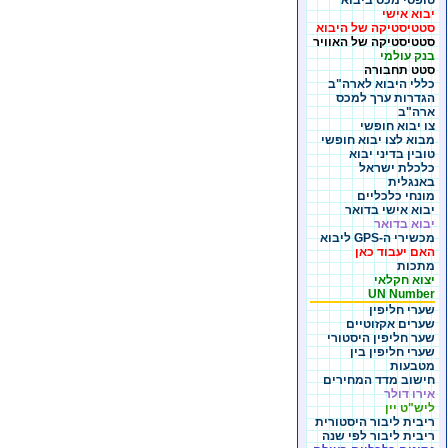
טופסי מכס ביבוא
יבוא אישי
סטטיסטיקה של היבוא
סטטיסטיקה של האוויר
בנק עולמי
סטט תחבורה
כללי היבוא לארה"ב
הגדרות ערך למכס
ארה"ב
צו יבוא חופשי
מבוא לצו יבוא חופשי
טובין בדיני יבוא
כלכלת ישראל
באנגלית
מונחי כלכליים
יבוא אישי בדואר
יבוא בדואר
מכשירי ה-GPS ליבוא
האם יעבוד כאן
מתכות
יצוא חקלאי
UN Number
שערי חליפין
שערים אקזוטיים
שער חליפין היסטורי
שערי חליפין בין
מטבעות
חישוב מדד המחירים
אירו דולר
ליש"ט יין
ריבית ליבור היסטורית
ריבית ליבור לפי שנה