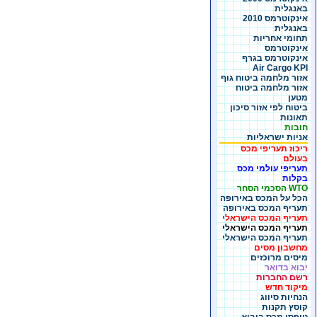
באנגלית
אינקוטרמס 2010
באנגלית
תחומי אחריות
אינקוטרמס
אינקוטרמס בגרף
Air Cargo KPI
אזור מלחמה ביטוח גוף
אזור מלחמה ביטוח
מטען
ביטוח לפי אזור סיכון
תאונות
חובות
אניות ישראליות
ריכוז תעריפי מכס
בעולם
תעריפי עולמי מכס
בקלות
WTO הסכמי הסחר
הכל על המכס באירופה
תעריף המכס באירופה
תעריף המכס הישראלי
תעריף המכס הישראלי
תעריף המכס הישראלי
מחשבון מסים
מיסים מרוכזים
יבוא בדואר
רשם החברות
מיקוד חדש
הנחיות סיווג
קוסץ תקנות