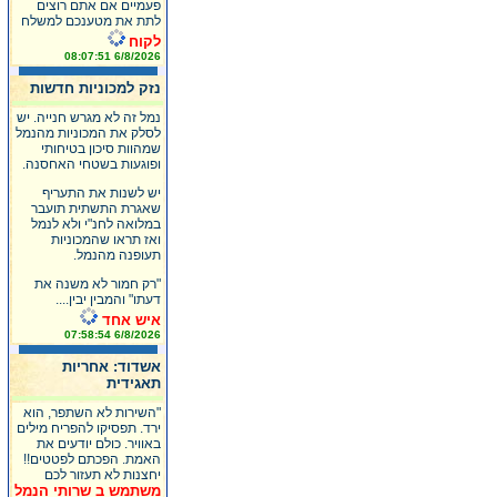
פעמיים אם אתם רוצים
לתת את מטענכם למשלח
לקוח
6/8/2026 08:07:51
נזק למכוניות חדשות
נמל זה לא מגרש חנייה. יש
לסלק את המכוניות מהנמל
שמהוות סיכון בטיחותי
ופוגעות בשטחי האחסנה.
יש לשנות את התעריף
שאגרת התשתית תועבר
במלואה לחנ"י ולא לנמל
ואז תראו שהמכוניות
תעופנה מהנמל.
"רק חמור לא משנה את
דעתו" והמבין יבין....
איש אחד
6/8/2026 07:58:54
אשדוד: אחריות
תאגידית
"השירות לא השתפר, הוא
ירד. תפסיקו להפריח מילים
באוויר. כולם יודעים את
האמת. הפכתם לפטטים!!
יחצנות לא תעזור לכם
משתמש ב שרותי הנמל