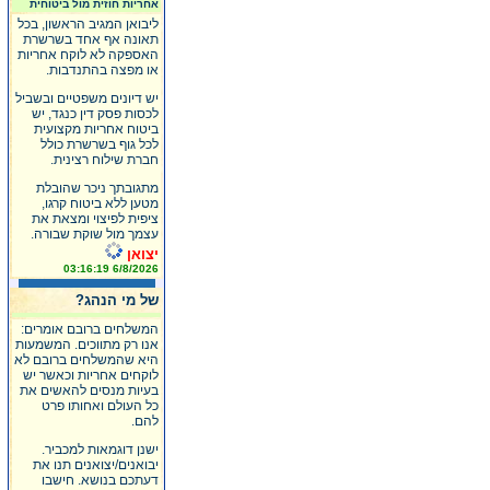
אחריות חוזית מול ביטוחית
ליבואן המגיב הראשון, בכל
תאונה אף אחד בשרשרת
האספקה לא לוקח אחריות
או מפצה בהתנדבות.
יש דיונים משפטיים ובשביל
לכסות פסק דין כנגד, יש
ביטוח אחריות מקצועית
לכל גוף בשרשרת כולל
חברת שילוח רצינית.
מתגובתך ניכר שהובלת
מטען ללא ביטוח קרגו,
ציפית לפיצוי ומצאת את
עצמך מול שוקת שבורה.
יצואן
6/8/2026 03:16:19
של מי הנהג?
המשלחים ברובם אומרים:
אנו רק מתווכים. המשמעות
היא שהמשלחים ברובם לא
לוקחים אחריות וכאשר יש
בעיות מנסים להאשים את
כל העולם ואחותו פרט
להם.
ישנן דוגמאות למכביר.
יבואנים/יצואנים תנו את
דעתכם בנושא. חישבו