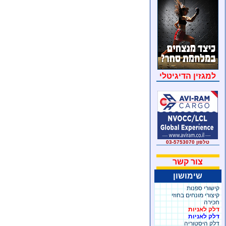
למגזין הדיגיטלי
טלפון 03-5753070
צור קשר
שימושון
קישורי ספנות
קיצורי מונחים בחוזי
חכירה
דלק לאניות
דלק לאניות
דלק היסטוריה