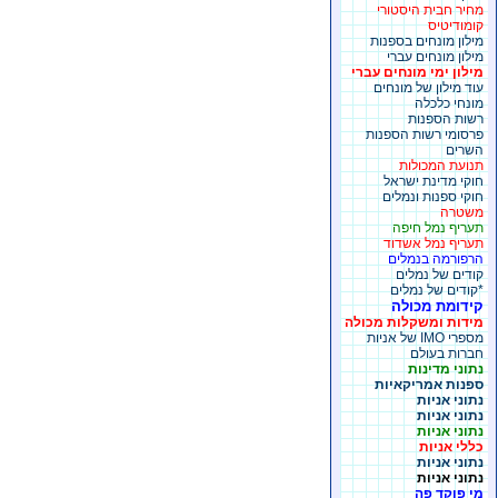
מחיר חבית היסטורי
קומודיטיס
מילון מונחים בספנות
מילון מונחים עברי
מילון ימי מונחים עברי
עוד מילון של מונחים
מונחי כלכלה
רשות הספנות
פרסומי רשות הספנות
השרים
תנועת המכולות
חוקי מדינת ישראל
חוקי ספנות ונמלים
משטרה
תעריף נמל חיפה
תעריף נמל אשדוד
הרפורמה בנמלים
קודים של נמלים
*קודים של נמלים
קידומת מכולה
מידות ומשקלות מכולה
מספרי IMO של אניות
חברות בעולם
נתוני מדינות
ספנות אמריקאיות
נתוני אניות
נתוני אניות
נתוני אניות
כללי אניות
נתוני אניות
נתוני אניות
מי פוקד פה