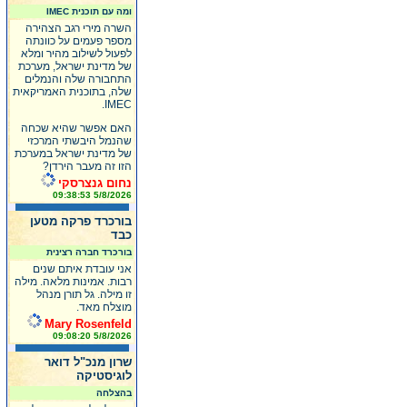
ומה עם תוכנית IMEC
השרה מירי רגב הצהירה
מספר פעמים על כוונתה
לפעול לשילוב מהיר ומלא
של מדינת ישראל, מערכת
התחבורה שלה והנמלים
שלה, בתוכנית האמריקאית
IMEC.
האם אפשר שהיא שכחה
שהנמל היבשתי המרכזי
של מדינת ישראל במערכת
הזו זה מעבר הירדן?
נחום גנצרסקי
5/8/2026 09:38:53
בורכרד פרקה מטען
כבד
בורכרד חברה רצינית
אני עובדת איתם שנים
רבות. אמינות מלאה. מילה
זו מילה. גל תורן מנהל
מוצלח מאד.
Mary Rosenfeld
5/8/2026 09:08:20
שרון מנכ"ל דואר
לוגיסטיקה
בהצלחה