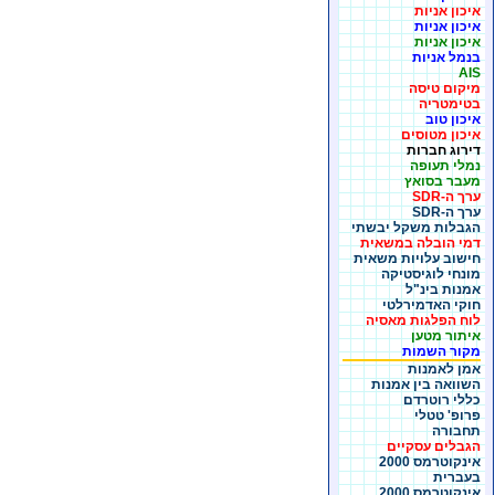
איכון אניות
איכון אניות
איכון אניות
בנמל אניות
AIS
מיקום טיסה
בטימטריה
איכון טוב
איכון מטוסים
דירוג חברות
נמלי תעופה
מעבר בסואץ
ערך ה-SDR
ערך ה-SDR
הגבלות משקל יבשתי
דמי הובלה במשאית
חישוב עלויות משאית
מונחי לוגיסטיקה
אמנות בינ"ל
חוקי האדמירלטי
לוח הפלגות מאסיה
איתור מטען
מקור השמות
אמן לאמנות
השוואה בין אמנות
כללי רוטרדם
פרופ' טטלי
תחבורה
הגבלים עסקיים
אינקוטרמס 2000
בעברית
אינקוטרמס 2000