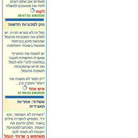
פעמיים אם אתם רוצים
לתת את מטענכם למשלח
לקוח
6/8/2026 08:07:51
נזק למכוניות חדשות
נמל זה לא מגרש חנייה. יש
לסלק את המכוניות מהנמל
שמהוות סיכון בטיחותי
ופוגעות בשטחי האחסנה.
יש לשנות את התעריף
שאגרת התשתית תועבר
במלואה לחנ"י ולא לנמל
ואז תראו שהמכוניות
תעופנה מהנמל.
"רק חמור לא משנה את
דעתו" והמבין יבין....
איש אחד
6/8/2026 07:58:54
אשדוד: אחריות
תאגידית
"השירות לא השתפר, הוא
ירד. תפסיקו להפריח מילים
באוויר. כולם יודעים את
האמת. הפכתם לפטטים!!
יחצנות לא תעזור לכם
משתמש ב שרותי הנמל