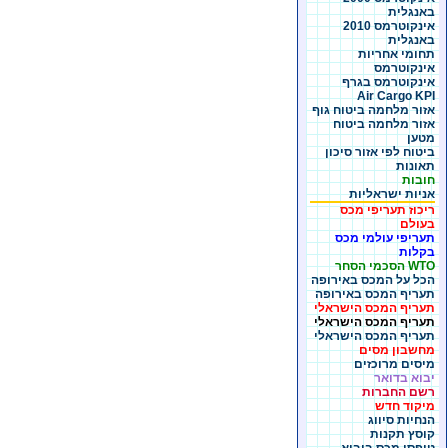
באנגלית
אינקוטרמס 2010
באנגלית
תחומי אחריות
אינקוטרמס
אינקוטרמס בגרף
Air Cargo KPI
אזור מלחמה ביטוח גוף
אזור מלחמה ביטוח
מטען
ביטוח לפי אזור סיכון
תאונות
חובות
אניות ישראליות
ריכוז תעריפי מכס
בעולם
תעריפי עולמי מכס
בקלות
WTO הסכמי הסחר
הכל על המכס באירופה
תעריף המכס באירופה
תעריף המכס הישראלי
תעריף המכס הישראלי
תעריף המכס הישראלי
מחשבון מסים
מיסים מרוכזים
יבוא בדואר
רשם החברות
מיקוד חדש
הנחיות סיווג
קוסץ תקנות