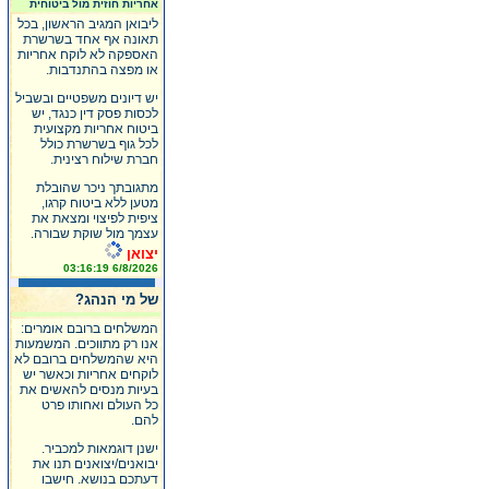
אחריות חוזית מול ביטוחית
ליבואן המגיב הראשון, בכל
תאונה אף אחד בשרשרת
האספקה לא לוקח אחריות
או מפצה בהתנדבות.
יש דיונים משפטיים ובשביל
לכסות פסק דין כנגד, יש
ביטוח אחריות מקצועית
לכל גוף בשרשרת כולל
חברת שילוח רצינית.
מתגובתך ניכר שהובלת
מטען ללא ביטוח קרגו,
ציפית לפיצוי ומצאת את
עצמך מול שוקת שבורה.
יצואן
6/8/2026 03:16:19
של מי הנהג?
המשלחים ברובם אומרים:
אנו רק מתווכים. המשמעות
היא שהמשלחים ברובם לא
לוקחים אחריות וכאשר יש
בעיות מנסים להאשים את
כל העולם ואחותו פרט
להם.
ישנן דוגמאות למכביר.
יבואנים/יצואנים תנו את
דעתכם בנושא. חישבו