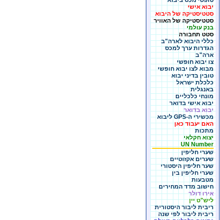
טופסי מכס ביבוא
יבוא אישי
סטטיסטיקה של היבוא
סטטיסטיקה של האוויר
בנק עולמי
סטט תחבורה
כללי היבוא לארה"ב
הגדרות ערך למכס
ארה"ב
צו יבוא חופשי
מבוא לצו יבוא חופשי
טובין בדיני יבוא
כלכלת ישראל
באנגלית
מונחי כלכליים
יבוא אישי בדואר
יבוא בדואר
מכשירי ה-GPS ליבוא
האם יעבוד כאן
מתכות
יצוא חקלאי
UN Number
שערי חליפין
שערים אקזוטיים
שער חליפין היסטורי
שערי חליפין בין
מטבעות
חישוב מדד המחירים
אירו דולר
ליש"ט יין
ריבית ליבור היסטורית
ריבית ליבור לפי שנה