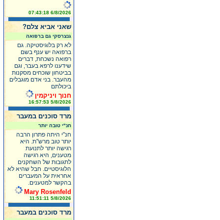
6/8/2026 07:43:18
שאני אביא צלם?
גנצרסקי גם ברפואה
לא רק בלוגיסטיקה. גם
ברפואה יש ענף בשם
רפואה נשכחת, דברים
שידענו לרפא בעבר, וגם
בביטחון שוכחים מסקנות
מהעבר. בני אדם מוגבלים
ביכולתם
חנוך ויניקמין
5/8/2026 16:57:53
מרד סוכנים במעבר
חנ"י טובה יותר
חנ"י היתה פתרון הרבה
יותר טוב מרש"ת. היא
רגישה יותר לתנועת
מטענים, היא רגישה
לתגובות של השחקנים
הלוגיסטיים. חבל שהיא לא
אחראית על המעברים
בהקשר למטענים.
Mary Rosenfeld
5/8/2026 11:51:11
מרד סוכנים במעבר