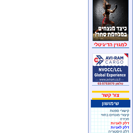
למגזין הדיגיטלי
טלפון 03-5753070
צור קשר
שימושון
קישורי ספנות
קיצורי מונחים בחוזי
חכירה
דלק לאניות
דלק לאניות
דלק היסטוריה