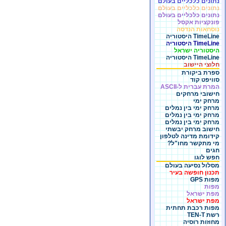
נתונים כלכליים בעולם
נתונים כלכליים בעולם
נתונים כלכליים בעולם
פונקציות אקסל
נוסחאות הנדסה
TimeLine היסטוריה
TimeLine היסטוריה
היסטוריה ישראל
TimeLine היסטוריה
חלוצי היישוב
ספרת ביקורת
סוויפט קוד
המרת עברית ל-ASCII
חישובי מרחקים
מרחק ימי
מרחק ימי בין נמלים
מרחק ימי בין נמלים
מרחק ימי בין נמלים
חישוב מרחק יבשתי
קידומת מדינה לטלפון
מי מתקשר מחו"ל?
חגים
חפש לוגו
מסלול נסיעה בעולם
תכנון חופשה בעיר
מפות GPS
מפות
מפת ישראל
מפת ישראל
מפות רכבת תחתית
רשת TEN-T
מחוזות רוסיה