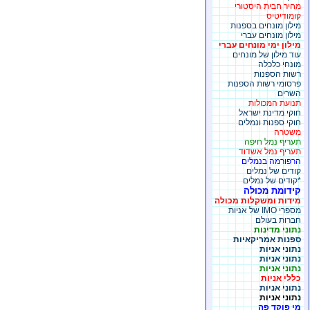
מחיר חבית היסטורי
קומודיטיס
מילון מונחים בספנות
מילון מונחים עברי
מילון ימי מונחים עברי
עוד מילון של מונחים
מונחי כלכלה
רשות הספנות
פרסומי רשות הספנות
השרים
תנועת המכולות
חוקי מדינת ישראל
חוקי ספנות ונמלים
משטרה
תעריף נמל חיפה
תעריף נמל אשדוד
הרפורמה בנמלים
קודים של נמלים
*קודים של נמלים
קידומת מכולה
מידות ומשקלות מכולה
מספרי IMO של אניות
חברות בעולם
נתוני מדינות
ספנות אמריקאיות
נתוני אניות
נתוני אניות
נתוני אניות
כללי אניות
נתוני אניות
נתוני אניות
מי פוקד פה