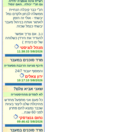
רש"ת אינה אופציה יחידה.
גם חנ"י יכולה...האם ינסו?
חנ"י כבר קיבלה הנחיית
ממשלה לבחון ולקדם נמל
יבשתי - אולי זה הזמן
לאתגר אותה בניהול מעבר
יבשתי כנמל שכזה.
נ.ב. אם צריך אפשר
להגדיר את הירדן כשלוחה
של ים כינרת :)
מנהל לוגיסטי
5/8/2026 11:38:33
מרד סוכנים במעבר
תיכף מגיעה הרכבת מסעודיה
והמסוף יעבוד 24/7
ירון צאלים
5/8/2026 10:17:10
שאני אביא צלם?
לא לומדים מההיסטוריה
כל פעם אני מתפעל מחדש
מהיכולת שלנו ליצור בעיות
שכבר נמצא להם פתרון
לפני 60 שנה...
נחום גנצרסקי
5/8/2026 09:46:42
מרד סוכנים במעבר