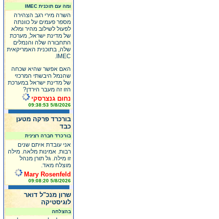
ומה עם תוכנית IMEC
השרה מירי רגב הצהירה
מספר פעמים על כוונתה
לפעול לשילוב מהיר ומלא
של מדינת ישראל, מערכת
התחבורה שלה והנמלים
שלה, בתוכנית האמריקאית
IMEC.
האם אפשר שהיא שכחה
שהנמל היבשתי המרכזי
של מדינת ישראל במערכת
הזו זה מעבר הירדן?
נחום גנצרסקי
5/8/2026 09:38:53
בורכרד פרקה מטען
כבד
בורכרד חברה רצינית
אני עובדת איתם שנים
רבות. אמינות מלאה. מילה
זו מילה. גל תורן מנהל
מוצלח מאד.
Mary Rosenfeld
5/8/2026 09:08:20
שרון מנכ"ל דואר
לוגיסטיקה
בהצלחה