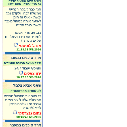
רש"ת אינה אופציה יחידה.
גם חנ"י יכולה...האם ינסו?
חנ"י כבר קיבלה הנחיית
ממשלה לבחון ולקדם נמל
יבשתי - אולי זה הזמן
לאתגר אותה בניהול מעבר
יבשתי כנמל שכזה.
נ.ב. אם צריך אפשר
להגדיר את הירדן כשלוחה
של ים כינרת :)
מנהל לוגיסטי
5/8/2026 11:38:33
מרד סוכנים במעבר
תיכף מגיעה הרכבת מסעודיה
והמסוף יעבוד 24/7
ירון צאלים
5/8/2026 10:17:10
שאני אביא צלם?
לא לומדים מההיסטוריה
כל פעם אני מתפעל מחדש
מהיכולת שלנו ליצור בעיות
שכבר נמצא להם פתרון
לפני 60 שנה...
נחום גנצרסקי
5/8/2026 09:46:42
מרד סוכנים במעבר