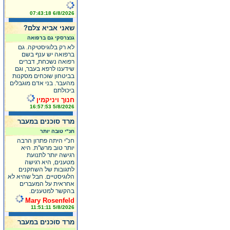
6/8/2026 07:43:18
שאני אביא צלם?
גנצרסקי גם ברפואה
לא רק בלוגיסטיקה. גם
ברפואה יש ענף בשם
רפואה נשכחת, דברים
שידענו לרפא בעבר, וגם
בביטחון שוכחים מסקנות
מהעבר. בני אדם מוגבלים
ביכולתם
חנוך ויניקמין
5/8/2026 16:57:53
מרד סוכנים במעבר
חנ"י טובה יותר
חנ"י היתה פתרון הרבה
יותר טוב מרש"ת. היא
רגישה יותר לתנועת
מטענים, היא רגישה
לתגובות של השחקנים
הלוגיסטיים. חבל שהיא לא
אחראית על המעברים
בהקשר למטענים.
Mary Rosenfeld
5/8/2026 11:51:11
מרד סוכנים במעבר