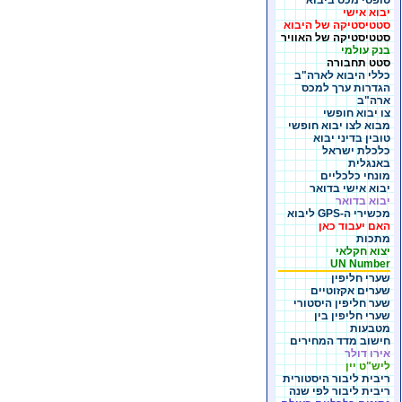
טופסי מכס ביבוא
יבוא אישי
סטטיסטיקה של היבוא
סטטיסטיקה של האוויר
בנק עולמי
סטט תחבורה
כללי היבוא לארה"ב
הגדרות ערך למכס
ארה"ב
צו יבוא חופשי
מבוא לצו יבוא חופשי
טובין בדיני יבוא
כלכלת ישראל
באנגלית
מונחי כלכליים
יבוא אישי בדואר
יבוא בדואר
מכשירי ה-GPS ליבוא
האם יעבוד כאן
מתכות
יצוא חקלאי
UN Number
שערי חליפין
שערים אקזוטיים
שער חליפין היסטורי
שערי חליפין בין
מטבעות
חישוב מדד המחירים
אירו דולר
ליש"ט יין
ריבית ליבור היסטורית
ריבית ליבור לפי שנה