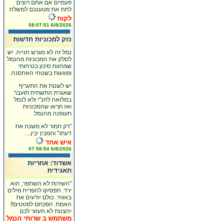
פעמיים אם אתם רוצים
לתת את מטענכם למשלח
לקוח
6/8/2026 08:07:51
נזק למכוניות חדשות
נמל זה לא מגרש חנייה. יש
לסלק את המכוניות מהנמל
שמהוות סיכון בטיחותי
ופוגעות בשטחי האחסנה.
יש לשנות את התעריף
שאגרת התשתית תועבר
במלואה לחנ"י ולא לנמל
ואז תראו שהמכוניות
תעופנה מהנמל.
"רק חמור לא משנה את
דעתו" והמבין יבין....
איש אחד
6/8/2026 07:58:54
אשדוד: אחריות
תאגידית
"השירות לא השתפר, הוא
ירד. תפסיקו להפריח מילים
באוויר. כולם יודעים את
האמת. הפכתם לפטטים!!
יחצנות לא תעזור לכם
משתמש ב שרותי הנמל