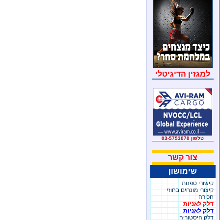
למגזין הדיגיטלי
טלפון 03-5753070
צור קשר
שימושון
קישורי ספנות
קיצורי מונחים בחוזי
חכירה
דלק לאניות
דלק לאניות
דלק היסטוריה