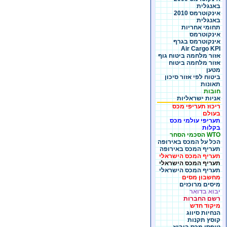
באנגלית
אינקוטרמס 2010
באנגלית
תחומי אחריות
אינקוטרמס
אינקוטרמס בגרף
Air Cargo KPI
אזור מלחמה ביטוח גוף
אזור מלחמה ביטוח
מטען
ביטוח לפי אזור סיכון
תאונות
חובות
אניות ישראליות
ריכוז תעריפי מכס
בעולם
תעריפי עולמי מכס
בקלות
WTO הסכמי הסחר
הכל על המכס באירופה
תעריף המכס באירופה
תעריף המכס הישראלי
תעריף המכס הישראלי
תעריף המכס הישראלי
מחשבון מסים
מיסים מרוכזים
יבוא בדואר
רשם החברות
מיקוד חדש
הנחיות סיווג
קוסץ תקנות