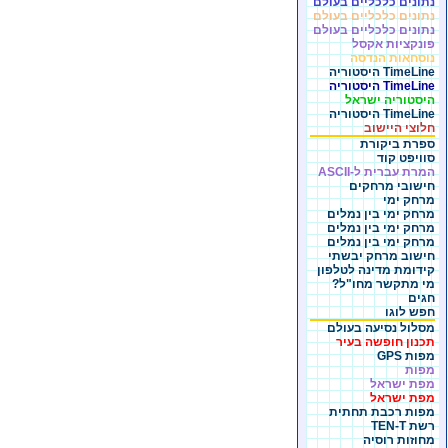
נתונים כלכליים בעולם
נתונים כלכליים בעולם
נתונים כלכליים בעולם
פונקציות אקסל
נוסחאות הנדסה
TimeLine היסטוריה
TimeLine היסטוריה
היסטוריה ישראל
TimeLine היסטוריה
חלוצי היישוב
ספרת ביקורת
סוויפט קוד
המרת עברית ל-ASCII
חישובי מרחקים
מרחק ימי
מרחק ימי בין נמלים
מרחק ימי בין נמלים
מרחק ימי בין נמלים
חישוב מרחק יבשתי
קידומת מדינה לטלפון
מי מתקשר מחו"ל?
חגים
חפש לוגו
מסלול נסיעה בעולם
תכנון חופשה בעיר
מפות GPS
מפות
מפת ישראל
מפת ישראל
מפות רכבת תחתית
רשת TEN-T
מחוזות רוסיה