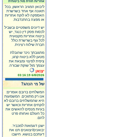
אחריות חוזית מול ביטוחית
ליבואן המגיב הראשון, בכל
תאונה אף אחד בשרשרת
האספקה לא לוקח אחריות
או מפצה בהתנדבות.
יש דיונים משפטיים ובשביל
לכסות פסק דין כנגד, יש
ביטוח אחריות מקצועית
לכל גוף בשרשרת כולל
חברת שילוח רצינית.
מתגובתך ניכר שהובלת
מטען ללא ביטוח קרגו,
ציפית לפיצוי ומצאת את
עצמך מול שוקת שבורה.
יצואן
6/8/2026 03:16:19
של מי הנהג?
המשלחים ברובם אומרים:
אנו רק מתווכים. המשמעות
היא שהמשלחים ברובם לא
לוקחים אחריות וכאשר יש
בעיות מנסים להאשים את
כל העולם ואחותו פרט
להם.
ישנן דוגמאות למכביר.
יבואנים/יצואנים תנו את
דעתכם בנושא. חישבו