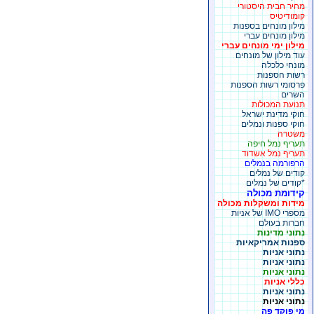
מחיר חבית היסטורי
קומודיטיס
מילון מונחים בספנות
מילון מונחים עברי
מילון ימי מונחים עברי
עוד מילון של מונחים
מונחי כלכלה
רשות הספנות
פרסומי רשות הספנות
השרים
תנועת המכולות
חוקי מדינת ישראל
חוקי ספנות ונמלים
משטרה
תעריף נמל חיפה
תעריף נמל אשדוד
הרפורמה בנמלים
קודים של נמלים
*קודים של נמלים
קידומת מכולה
מידות ומשקלות מכולה
מספרי IMO של אניות
חברות בעולם
נתוני מדינות
ספנות אמריקאיות
נתוני אניות
נתוני אניות
נתוני אניות
כללי אניות
נתוני אניות
נתוני אניות
מי פוקד פה