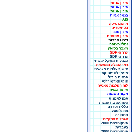
איכון אניות
איכון אניות
איכון אניות
בנמל אניות
AIS
מיקום טיסה
בטימטריה
איכון טוב
איכון מטוסים
דירוג חברות
נמלי תעופה
מעבר בסואץ
ערך ה-SDR
ערך ה-SDR
הגבלות משקל יבשתי
דמי הובלה במשאית
חישוב עלויות משאית
מונחי לוגיסטיקה
אמנות בינ"ל
חוקי האדמירלטי
לוח הפלגות מאסיה
איתור מטען
מקור השמות
אמן לאמנות
השוואה בין אמנות
כללי רוטרדם
פרופ' טטלי
תחבורה
הגבלים עסקיים
אינקוטרמס 2000
בעברית
אינקוטרמס 2000