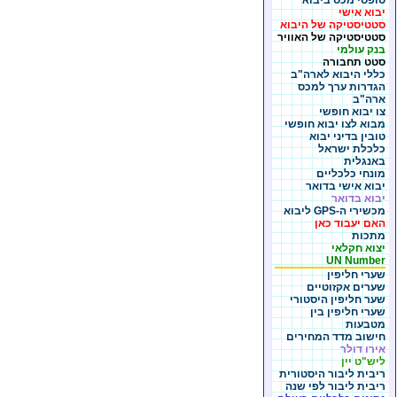
טופסי מכס ביבוא
יבוא אישי
סטטיסטיקה של היבוא
סטטיסטיקה של האוויר
בנק עולמי
סטט תחבורה
כללי היבוא לארה"ב
הגדרות ערך למכס
ארה"ב
צו יבוא חופשי
מבוא לצו יבוא חופשי
טובין בדיני יבוא
כלכלת ישראל
באנגלית
מונחי כלכליים
יבוא אישי בדואר
יבוא בדואר
מכשירי ה-GPS ליבוא
האם יעבוד כאן
מתכות
יצוא חקלאי
UN Number
שערי חליפין
שערים אקזוטיים
שער חליפין היסטורי
שערי חליפין בין
מטבעות
חישוב מדד המחירים
אירו דולר
ליש"ט יין
ריבית ליבור היסטורית
ריבית ליבור לפי שנה