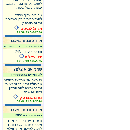
לאתגר אותה בניהול מעבר
יבשתי כנמל שכזה.
נ.ב. אם צריך אפשר
להגדיר את הירדן כשלוחה
של ים כינרת :)
מנהל לוגיסטי
5/8/2026 11:38:33
מרד סוכנים במעבר
תיכף מגיעה הרכבת מסעודיה
והמסוף יעבוד 24/7
ירון צאלים
5/8/2026 10:17:10
שאני אביא צלם?
לא לומדים מההיסטוריה
כל פעם אני מתפעל מחדש
מהיכולת שלנו ליצור בעיות
שכבר נמצא להם פתרון
לפני 60 שנה...
נחום גנצרסקי
5/8/2026 09:46:42
מרד סוכנים במעבר
ומה עם תוכנית IMEC
השרה מירי רגב הצהירה
מספר פעמים על כוונתה
לפעול לשילוב מהיר ומלא