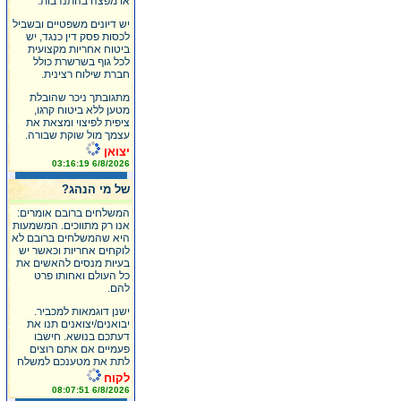
או מפצה בהתנדבות.
יש דיונים משפטיים ובשביל
לכסות פסק דין כנגד, יש
ביטוח אחריות מקצועית
לכל גוף בשרשרת כולל
חברת שילוח רצינית.
מתגובתך ניכר שהובלת
מטען ללא ביטוח קרגו,
ציפית לפיצוי ומצאת את
עצמך מול שוקת שבורה.
יצואן
6/8/2026 03:16:19
של מי הנהג?
המשלחים ברובם אומרים:
אנו רק מתווכים. המשמעות
היא שהמשלחים ברובם לא
לוקחים אחריות וכאשר יש
בעיות מנסים להאשים את
כל העולם ואחותו פרט
להם.
ישנן דוגמאות למכביר.
יבואנים/יצואנים תנו את
דעתכם בנושא. חישבו
פעמיים אם אתם רוצים
לתת את מטענכם למשלח
לקוח
6/8/2026 08:07:51