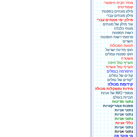
מחיר חבית היסטורי
קומודיטיס
מילון מונחים בספנות
מילון מונחים עברי
מילון ימי מונחים עברי
עוד מילון של מונחים
מונחי כלכלה
רשות הספנות
פרסומי רשות הספנות
השרים
תנועת המכולות
חוקי מדינת ישראל
חוקי ספנות ונמלים
משטרה
תעריף נמל חיפה
תעריף נמל אשדוד
הרפורמה בנמלים
קודים של נמלים
*קודים של נמלים
קידומת מכולה
מידות ומשקלות מכולה
מספרי IMO של אניות
חברות בעולם
נתוני מדינות
ספנות אמריקאיות
נתוני אניות
נתוני אניות
נתוני אניות
כללי אניות
נתוני אניות
נתוני אניות
מי פוקד פה