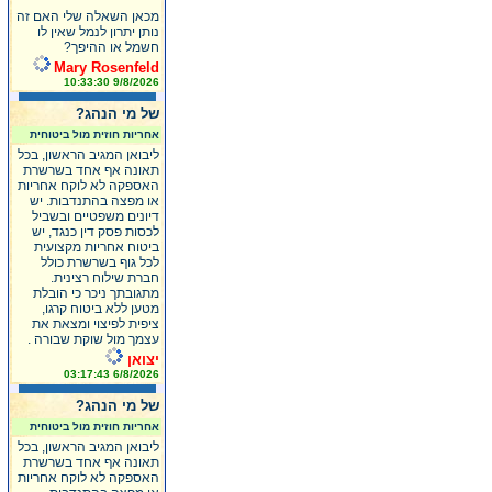
מכאן השאלה שלי האם זה
נותן יתרון לנמל שאין לו
חשמל או ההיפך?
Mary Rosenfeld
9/8/2026 10:33:30
של מי הנהג?
אחריות חוזית מול ביטוחית
ליבואן המגיב הראשון, בכל
תאונה אף אחד בשרשרת
האספקה לא לוקח אחריות
או מפצה בהתנדבות. יש
דיונים משפטיים ובשביל
לכסות פסק דין כנגד, יש
ביטוח אחריות מקצועית
לכל גוף בשרשרת כולל
חברת שילוח רצינית.
מתגובתך ניכר כי הובלת
מטען ללא ביטוח קרגו,
ציפית לפיצוי ומצאת את
עצמך מול שוקת שבורה .
יצואן
6/8/2026 03:17:43
של מי הנהג?
אחריות חוזית מול ביטוחית
ליבואן המגיב הראשון, בכל
תאונה אף אחד בשרשרת
האספקה לא לוקח אחריות