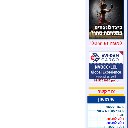
למגזין הדיגיטלי
טלפון 03-5753070
צור קשר
שימושון
קישורי ספנות
קיצורי מונחים בחוזי
חכירה
דלק לאניות
דלק לאניות
דלק היסטוריה