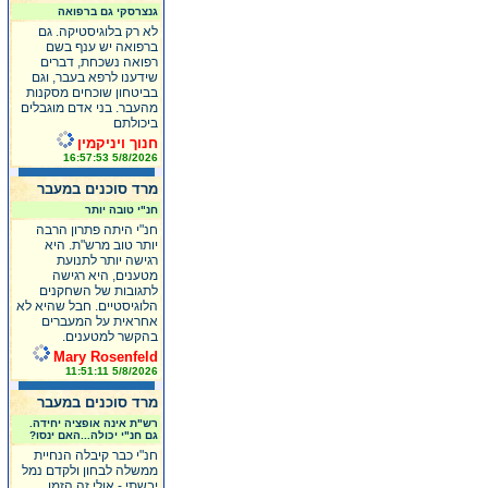
גנצרסקי גם ברפואה
לא רק בלוגיסטיקה. גם
ברפואה יש ענף בשם
רפואה נשכחת, דברים
שידענו לרפא בעבר, וגם
בביטחון שוכחים מסקנות
מהעבר. בני אדם מוגבלים
ביכולתם
חנוך ויניקמין
5/8/2026 16:57:53
מרד סוכנים במעבר
חנ"י טובה יותר
חנ"י היתה פתרון הרבה
יותר טוב מרש"ת. היא
רגישה יותר לתנועת
מטענים, היא רגישה
לתגובות של השחקנים
הלוגיסטיים. חבל שהיא לא
אחראית על המעברים
בהקשר למטענים.
Mary Rosenfeld
5/8/2026 11:51:11
מרד סוכנים במעבר
רש"ת אינה אופציה יחידה.
גם חנ"י יכולה...האם ינסו?
חנ"י כבר קיבלה הנחיית
ממשלה לבחון ולקדם נמל
יבשתי - אולי זה הזמן