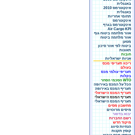
באנגלית
אינקוטרמס 2010
באנגלית
תחומי אחריות
אינקוטרמס
אינקוטרמס בגרף
Air Cargo KPI
אזור מלחמה ביטוח גוף
אזור מלחמה ביטוח
מטען
ביטוח לפי אזור סיכון
תאונות
חובות
אניות ישראליות
ריכוז תעריפי מכס
בעולם
תעריפי עולמי מכס
בקלות
WTO הסכמי הסחר
הכל על המכס באירופה
תעריף המכס באירופה
תעריף המכס הישראלי
תעריף המכס הישראלי
תעריף המכס הישראלי
מחשבון מסים
מיסים מרוכזים
יבוא בדואר
רשם החברות
מיקוד חדש
הנחיות סיווג
קוסץ תקנות