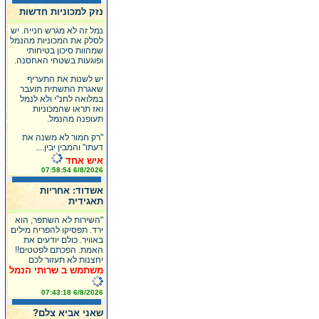
נזק למכוניות חדשות
נמל זה לא מגרש חנייה. יש
לסלק את המכוניות מהנמל
שמהוות סיכון בטיחותי
ופוגעות בשטחי האחסנה.
יש לשנות את התעריף
שאגרת התשתית תועבר
במלואה לחנ"י ולא לנמל
ואז תראו שהמכוניות
תעופנה מהנמל.
"רק חמור לא משנה את
דעתו" והמבין יבין....
איש אחד
6/8/2026 07:58:54
אשדוד: אחריות
תאגידית
"השירות לא השתפר, הוא
ירד. תפסיקו להפריח מילים
באוויר. כולם יודעים את
האמת. הפכתם לפטטים!!
יחצנות לא תעזור לכם
משתמש ב שרותי הנמל
6/8/2026 07:43:18
שאני אביא צלם?