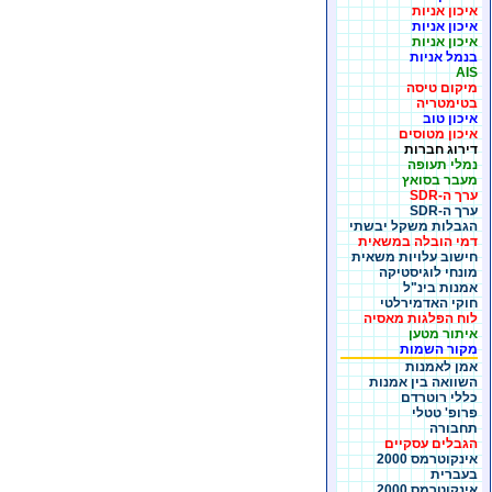
איכון אניות
איכון אניות
איכון אניות
בנמל אניות
AIS
מיקום טיסה
בטימטריה
איכון טוב
איכון מטוסים
דירוג חברות
נמלי תעופה
מעבר בסואץ
ערך ה-SDR
ערך ה-SDR
הגבלות משקל יבשתי
דמי הובלה במשאית
חישוב עלויות משאית
מונחי לוגיסטיקה
אמנות בינ"ל
חוקי האדמירלטי
לוח הפלגות מאסיה
איתור מטען
מקור השמות
אמן לאמנות
השוואה בין אמנות
כללי רוטרדם
פרופ' טטלי
תחבורה
הגבלים עסקיים
אינקוטרמס 2000
בעברית
אינקוטרמס 2000