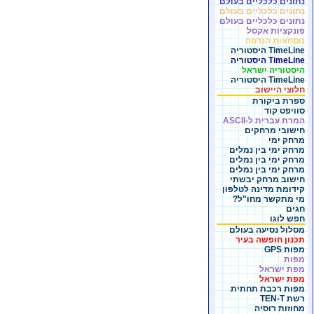
נתונים כלכליים בעולם
נתונים כלכליים בעולם
נתונים כלכליים בעולם
פונקציות אקסל
נוסחאות הנדסה
TimeLine היסטוריה
TimeLine היסטוריה
היסטוריה ישראל
TimeLine היסטוריה
חלוצי היישוב
ספרת ביקורת
סוויפט קוד
המרת עברית ל-ASCII
חישובי מרחקים
מרחק ימי
מרחק ימי בין נמלים
מרחק ימי בין נמלים
מרחק ימי בין נמלים
חישוב מרחק יבשתי
קידומת מדינה לטלפון
מי מתקשר מחו"ל?
חגים
חפש לוגו
מסלול נסיעה בעולם
תכנון חופשה בעיר
מפות GPS
מפות
מפת ישראל
מפת ישראל
מפות רכבת תחתית
רשת TEN-T
מחוזות רוסיה