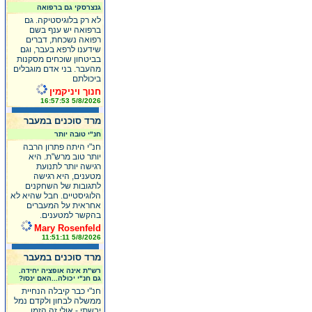
גנצרסקי גם ברפואה
לא רק בלוגיסטיקה. גם
ברפואה יש ענף בשם
רפואה נשכחת, דברים
שידענו לרפא בעבר, וגם
בביטחון שוכחים מסקנות
מהעבר. בני אדם מוגבלים
ביכולתם
חנוך ויניקמין
5/8/2026 16:57:53
מרד סוכנים במעבר
חנ"י טובה יותר
חנ"י היתה פתרון הרבה
יותר טוב מרש"ת. היא
רגישה יותר לתנועת
מטענים, היא רגישה
לתגובות של השחקנים
הלוגיסטיים. חבל שהיא לא
אחראית על המעברים
בהקשר למטענים.
Mary Rosenfeld
5/8/2026 11:51:11
מרד סוכנים במעבר
רש"ת אינה אופציה יחידה.
גם חנ"י יכולה...האם ינסו?
חנ"י כבר קיבלה הנחיית
ממשלה לבחון ולקדם נמל
יבשתי - אולי זה הזמן