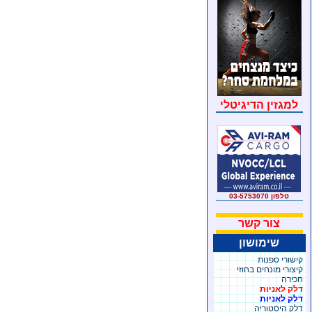
למגזין הדיגיטלי
טלפון 03-5753070
צור קשר
שימושון
קישורי ספנות
קיצורי מונחים בחוזי
חכירה
דלק לאניות
דלק לאניות
דלק היסטוריה