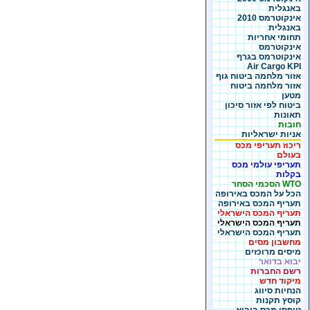
באנגלית
אינקוטרמס 2010
באנגלית
תחומי אחריות
אינקוטרמס
אינקוטרמס בגרף
Air Cargo KPI
אזור מלחמה ביטוח גוף
אזור מלחמה ביטוח
מטען
ביטוח לפי אזור סיכון
תאונות
חובות
אניות ישראליות
ריכוז תעריפי מכס
בעולם
תעריפי עולמי מכס
בקלות
WTO הסכמי הסחר
הכל על המכס באירופה
תעריף המכס באירופה
תעריף המכס הישראלי
תעריף המכס הישראלי
תעריף המכס הישראלי
מחשבון מסים
מיסים מרוכזים
יבוא בדואר
רשם החברות
מיקוד חדש
הנחיות סיווג
קוסץ תקנות