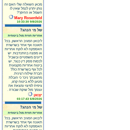
מכאן השאלה שלי האם זה
נותן יתרון לנמל שאין לו
חשמל או ההיפך?
Mary Rosenfeld
9/8/2026 10:33:30
של מי הנהג?
אחריות חוזית מול ביטוחית
ליבואן המגיב הראשון, בכל
תאונה אף אחד בשרשרת
האספקה לא לוקח אחריות
או מפצה בהתנדבות. יש
דיונים משפטיים ובשביל
לכסות פסק דין כנגד, יש
ביטוח אחריות מקצועית
לכל גוף בשרשרת כולל
חברת שילוח רצינית.
מתגובתך ניכר כי הובלת
מטען ללא ביטוח קרגו,
ציפית לפיצוי ומצאת את
עצמך מול שוקת שבורה .
יצואן
6/8/2026 03:17:43
של מי הנהג?
אחריות חוזית מול ביטוחית
ליבואן המגיב הראשון, בכל
תאונה אף אחד בשרשרת
האספקה לא לוקח אחריות