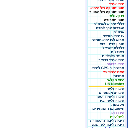
טופסי מכס ביבוא
יבוא אישי
סטטיסטיקה של היבוא
סטטיסטיקה של האוויר
בנק עולמי
סטט תחבורה
כללי היבוא לארה"ב
הגדרות ערך למכס
ארה"ב
צו יבוא חופשי
מבוא לצו יבוא חופשי
טובין בדיני יבוא
כלכלת ישראל
באנגלית
מונחי כלכליים
יבוא אישי בדואר
יבוא בדואר
מכשירי ה-GPS ליבוא
האם יעבוד כאן
מתכות
יצוא חקלאי
UN Number
שערי חליפין
שערים אקזוטיים
שער חליפין היסטורי
שערי חליפין בין
מטבעות
חישוב מדד המחירים
אירו דולר
ליש"ט יין
ריבית ליבור היסטורית
ריבית ליבור לפי שנה