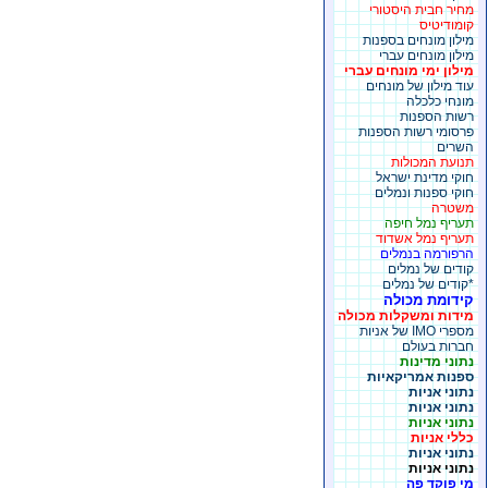
מחיר חבית היסטורי
קומודיטיס
מילון מונחים בספנות
מילון מונחים עברי
מילון ימי מונחים עברי
עוד מילון של מונחים
מונחי כלכלה
רשות הספנות
פרסומי רשות הספנות
השרים
תנועת המכולות
חוקי מדינת ישראל
חוקי ספנות ונמלים
משטרה
תעריף נמל חיפה
תעריף נמל אשדוד
הרפורמה בנמלים
קודים של נמלים
*קודים של נמלים
קידומת מכולה
מידות ומשקלות מכולה
מספרי IMO של אניות
חברות בעולם
נתוני מדינות
ספנות אמריקאיות
נתוני אניות
נתוני אניות
נתוני אניות
כללי אניות
נתוני אניות
נתוני אניות
מי פוקד פה