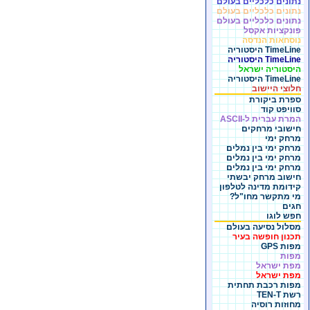
נתונים כלכליים בעולם
נתונים כלכליים בעולם
נתונים כלכליים בעולם
פונקציות אקסל
נוסחאות הנדסה
TimeLine היסטוריה
TimeLine היסטוריה
היסטוריה ישראל
TimeLine היסטוריה
חלוצי היישוב
ספרת ביקורת
סוויפט קוד
המרת עברית ל-ASCII
חישובי מרחקים
מרחק ימי
מרחק ימי בין נמלים
מרחק ימי בין נמלים
מרחק ימי בין נמלים
חישוב מרחק יבשתי
קידומת מדינה לטלפון
מי מתקשר מחו"ל?
חגים
חפש לוגו
מסלול נסיעה בעולם
תכנון חופשה בעיר
מפות GPS
מפות
מפת ישראל
מפת ישראל
מפות רכבת תחתית
רשת TEN-T
מחוזות רוסיה