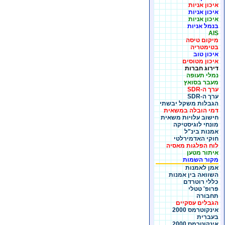
איכון אניות
איכון אניות
איכון אניות
בנמל אניות
AIS
מיקום טיסה
בטימטריה
איכון טוב
איכון מטוסים
דירוג חברות
נמלי תעופה
מעבר בסואץ
ערך ה-SDR
ערך ה-SDR
הגבלות משקל יבשתי
דמי הובלה במשאית
חישוב עלויות משאית
מונחי לוגיסטיקה
אמנות בינ"ל
חוקי האדמירלטי
לוח הפלגות מאסיה
איתור מטען
מקור השמות
אמן לאמנות
השוואה בין אמנות
כללי רוטרדם
פרופ' טטלי
תחבורה
הגבלים עסקיים
אינקוטרמס 2000
בעברית
אינקוטרמס 2000