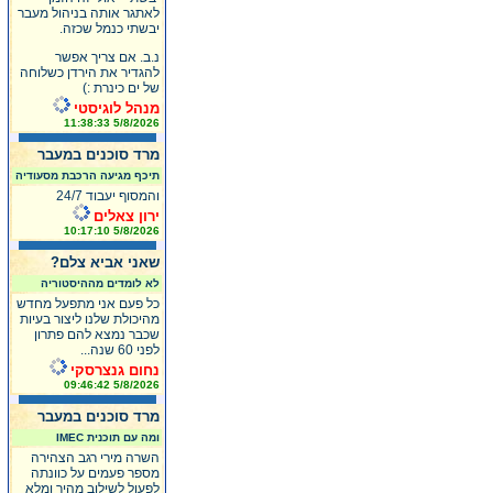
לאתגר אותה בניהול מעבר
יבשתי כנמל שכזה.
נ.ב. אם צריך אפשר
להגדיר את הירדן כשלוחה
של ים כינרת :)
מנהל לוגיסטי
5/8/2026 11:38:33
מרד סוכנים במעבר
תיכף מגיעה הרכבת מסעודיה
והמסוף יעבוד 24/7
ירון צאלים
5/8/2026 10:17:10
שאני אביא צלם?
לא לומדים מההיסטוריה
כל פעם אני מתפעל מחדש
מהיכולת שלנו ליצור בעיות
שכבר נמצא להם פתרון
לפני 60 שנה...
נחום גנצרסקי
5/8/2026 09:46:42
מרד סוכנים במעבר
ומה עם תוכנית IMEC
השרה מירי רגב הצהירה
מספר פעמים על כוונתה
לפעול לשילוב מהיר ומלא