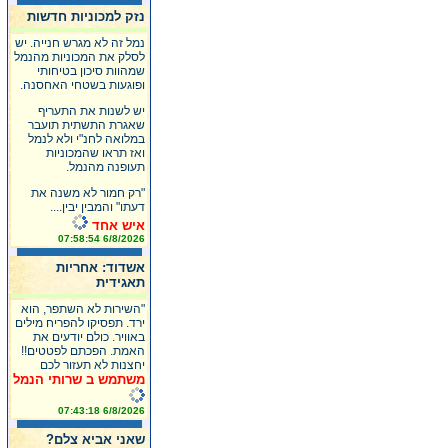
נזק למכוניות חדשות
נמל זה לא מגרש חנייה. יש
לסלק את המכוניות מהנמל
שמהוות סיכון בטיחותי
ופוגעות בשטחי האחסנה.
יש לשנות את התעריף
שאגרת התשתית תועבר
במלואה לחנ"י ולא לנמל
ואז תראו שהמכוניות
תעופנה מהנמל.
"רק חמור לא משנה את
דעתו" והמבין יבין....
איש אחד
6/8/2026 07:58:54
אשדוד: אחריות
תאגידית
"השירות לא השתפר, הוא
ירד. תפסיקו להפריח מילים
באוויר. כולם יודעים את
האמת. הפכתם לפטטים!!
יחצנות לא תעזור לכם
משתמש ב שרותי הנמל
6/8/2026 07:43:18
שאני אביא צלם?