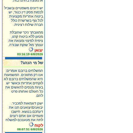
או מפצה בהתנדבות.
יש דיונים משפטיים ובשביל
לכסות פסק דין כנגד, יש
ביטוח אחריות מקצועית
לכל גוף בשרשרת כולל
חברת שילוח רצינית.
מתגובתך ניכר שהובלת
מטען ללא ביטוח קרגו,
ציפית לפיצוי ומצאת את
עצמך מול שוקת שבורה.
יצואן
6/8/2026 03:16:19
של מי הנהג?
המשלחים ברובם אומרים:
אנו רק מתווכים. המשמעות
היא שהמשלחים ברובם לא
לוקחים אחריות וכאשר יש
בעיות מנסים להאשים את
כל העולם ואחותו פרט
להם.
ישנן דוגמאות למכביר.
יבואנים/יצואנים תנו את
דעתכם בנושא. חישבו
פעמיים אם אתם רוצים
לתת את מטענכם למשלח
לקוח
6/8/2026 08:07:51