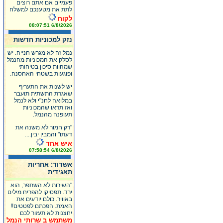
פעמיים אם אתם רוצים
לתת את מטענכם למשלח
לקוח
6/8/2026 08:07:51
נזק למכוניות חדשות
נמל זה לא מגרש חנייה. יש
לסלק את המכוניות מהנמל
שמהוות סיכון בטיחותי
ופוגעות בשטחי האחסנה.
יש לשנות את התעריף
שאגרת התשתית תועבר
במלואה לחנ"י ולא לנמל
ואז תראו שהמכוניות
תעופנה מהנמל.
"רק חמור לא משנה את
דעתו" והמבין יבין....
איש אחד
6/8/2026 07:58:54
אשדוד: אחריות
תאגידית
"השירות לא השתפר, הוא
ירד. תפסיקו להפריח מילים
באוויר. כולם יודעים את
האמת. הפכתם לפטטים!!
יחצנות לא תעזור לכם
משתמש ב שרותי הנמל