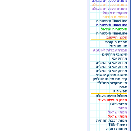
נתונים כלכליים בעולם
נתונים כלכליים בעולם
נתונים כלכליים בעולם
פונקציות אקסל
נוסחאות הנדסה
TimeLine היסטוריה
TimeLine היסטוריה
היסטוריה ישראל
TimeLine היסטוריה
חלוצי היישוב
ספרת ביקורת
סוויפט קוד
המרת עברית ל-ASCII
חישובי מרחקים
מרחק ימי
מרחק ימי בין נמלים
מרחק ימי בין נמלים
מרחק ימי בין נמלים
חישוב מרחק יבשתי
קידומת מדינה לטלפון
מי מתקשר מחו"ל?
חגים
חפש לוגו
מסלול נסיעה בעולם
תכנון חופשה בעיר
מפות GPS
מפות
מפת ישראל
מפת ישראל
מפות רכבת תחתית
רשת TEN-T
מחוזות רוסיה