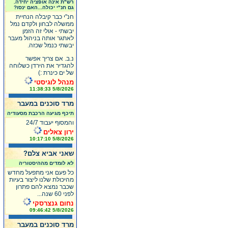
רש"ת אינה אופציה יחידה.
גם חנ"י יכולה...האם ינסו?
חנ"י כבר קיבלה הנחיית
ממשלה לבחון ולקדם נמל
יבשתי - אולי זה הזמן
לאתגר אותה בניהול מעבר
יבשתי כנמל שכזה.
נ.ב. אם צריך אפשר
להגדיר את הירדן כשלוחה
של ים כינרת :)
מנהל לוגיסטי
5/8/2026 11:38:33
מרד סוכנים במעבר
תיכף מגיעה הרכבת מסעודיה
והמסוף יעבוד 24/7
ירון צאלים
5/8/2026 10:17:10
שאני אביא צלם?
לא לומדים מההיסטוריה
כל פעם אני מתפעל מחדש
מהיכולת שלנו ליצור בעיות
שכבר נמצא להם פתרון
לפני 60 שנה...
נחום גנצרסקי
5/8/2026 09:46:42
מרד סוכנים במעבר