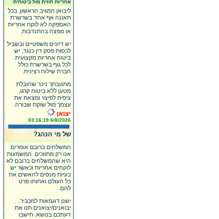
אחריות חוזית מול ביטוחית
ליבואן המגיב הראשון, בכל
תאונה אף אחד בשרשרת
האספקה לא לוקח אחריות
או מפצה בהתנדבות.
יש דיונים משפטיים ובשביל
לכסות פסק דין כנגד, יש
ביטוח אחריות מקצועית
לכל גוף בשרשרת כולל
חברת שילוח רצינית.
מתגובתך ניכר שהובלת
מטען ללא ביטוח קרגו,
ציפית לפיצוי ומצאת את
עצמך מול שוקת שבורה.
יצואן
6/8/2026 03:16:19
של מי הנהג?
המשלחים ברובם אומרים:
אנו רק מתווכים. המשמעות
היא שהמשלחים ברובם לא
לוקחים אחריות וכאשר יש
בעיות מנסים להאשים את
כל העולם ואחותו פרט
להם.
ישנן דוגמאות למכביר.
יבואנים/יצואנים תנו את
דעתכם בנושא. חישבו