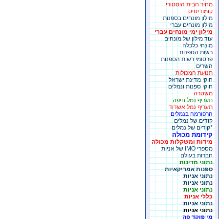
מחיר חבית היסטורי
קומודיטיס
מילון מונחים בספנות
מילון מונחים עברי
מילון ימי מונחים עברי
עוד מילון של מונחים
מונחי כלכלה
רשות הספנות
פרסומי רשות הספנות
השרים
תנועת המכולות
חוקי מדינת ישראל
חוקי ספנות ונמלים
משטרה
תעריף נמל חיפה
תעריף נמל אשדוד
הרפורמה בנמלים
קודים של נמלים
*קודים של נמלים
קידומת מכולה
מידות ומשקלות מכולה
מספרי IMO של אניות
חברות בעולם
נתוני מדינות
ספנות אמריקאיות
נתוני אניות
נתוני אניות
נתוני אניות
כללי אניות
נתוני אניות
נתוני אניות
מי פוקד פה