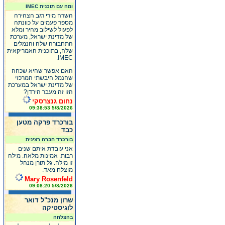
ומה עם תוכנית IMEC
השרה מירי רגב הצהירה
מספר פעמים על כוונתה
לפעול לשילוב מהיר ומלא
של מדינת ישראל, מערכת
התחבורה שלה והנמלים
שלה, בתוכנית האמריקאית
IMEC.
האם אפשר שהיא שכחה
שהנמל היבשתי המרכזי
של מדינת ישראל במערכת
הזו זה מעבר הירדן?
נחום גנצרסקי
5/8/2026 09:38:53
בורכרד פרקה מטען
כבד
בורכרד חברה רצינית
אני עובדת איתם שנים
רבות. אמינות מלאה. מילה
זו מילה. גל תורן מנהל
מוצלח מאד.
Mary Rosenfeld
5/8/2026 09:08:20
שרון מנכ"ל דואר
לוגיסטיקה
בהצלחה