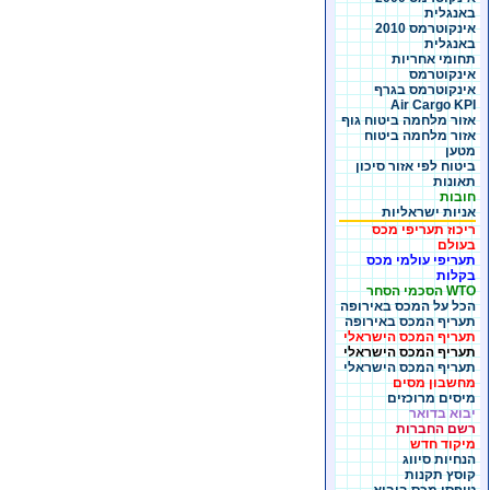
באנגלית
אינקוטרמס 2010
באנגלית
תחומי אחריות
אינקוטרמס
אינקוטרמס בגרף
Air Cargo KPI
אזור מלחמה ביטוח גוף
אזור מלחמה ביטוח
מטען
ביטוח לפי אזור סיכון
תאונות
חובות
אניות ישראליות
ריכוז תעריפי מכס
בעולם
תעריפי עולמי מכס
בקלות
WTO הסכמי הסחר
הכל על המכס באירופה
תעריף המכס באירופה
תעריף המכס הישראלי
תעריף המכס הישראלי
תעריף המכס הישראלי
מחשבון מסים
מיסים מרוכזים
יבוא בדואר
רשם החברות
מיקוד חדש
הנחיות סיווג
קוסץ תקנות