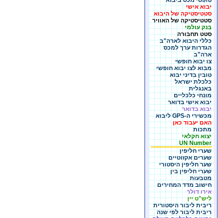
טופסי מכס ביבוא
יבוא אישי
סטטיסטיקה של היבוא
סטטיסטיקה של האוויר
בנק עולמי
סטט תחבורה
כללי היבוא לארה"ב
הגדרות ערך למכס
ארה"ב
צו יבוא חופשי
מבוא לצו יבוא חופשי
טובין בדיני יבוא
כלכלת ישראל
באנגלית
מונחי כלכליים
יבוא אישי בדואר
יבוא בדואר
מכשירי ה-GPS ליבוא
האם יעבוד כאן
מתכות
יצוא חקלאי
UN Number
שערי חליפין
שערים אקזוטיים
שער חליפין היסטורי
שערי חליפין בין
מטבעות
חישוב מדד המחירים
אירו דולר
ליש"ט יין
ריבית ליבור היסטורית
ריבית ליבור לפי שנה