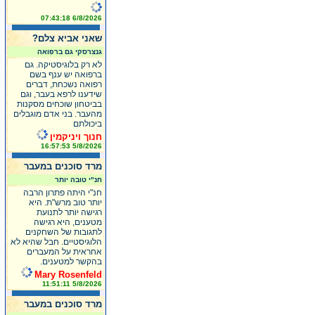
6/8/2026 07:43:18
שאני אביא צלם?
גנצרסקי גם ברפואה
לא רק בלוגיסטיקה. גם
ברפואה יש ענף בשם
רפואה נשכחת, דברים
שידענו לרפא בעבר, וגם
בביטחון שוכחים מסקנות
מהעבר. בני אדם מוגבלים
ביכולתם
חנוך ויניקמין
5/8/2026 16:57:53
מרד סוכנים במעבר
חנ"י טובה יותר
חנ"י היתה פתרון הרבה
יותר טוב מרש"ת. היא
רגישה יותר לתנועת
מטענים, היא רגישה
לתגובות של השחקנים
הלוגיסטיים. חבל שהיא לא
אחראית על המעברים
בהקשר למטענים.
Mary Rosenfeld
5/8/2026 11:51:11
מרד סוכנים במעבר