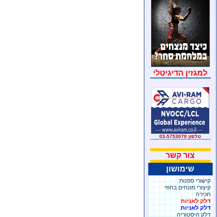
למגזין הדיגיטלי
טלפון 03-5753070
צור קשר
שימושון
קישורי ספנות
קיצורי מונחים בחוזי
חכירה
דלק לאניות
דלק לאניות
דלק היסטוריה