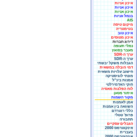
איכון אניות
איכון אניות
איכון אניות
בנמל אניות
AIS
מיקום טיסה
בטימטריה
איכון טוב
איכון מטוסים
דירוג חברות
נמלי תעופה
מעבר בסואץ
ערך ה-SDR
ערך ה-SDR
הגבלות משקל יבשתי
דמי הובלה במשאית
חישוב עלויות משאית
מונחי לוגיסטיקה
אמנות בינ"ל
חוקי האדמירלטי
לוח הפלגות מאסיה
איתור מטען
מקור השמות
אמן לאמנות
השוואה בין אמנות
כללי רוטרדם
פרופ' טטלי
תחבורה
הגבלים עסקיים
אינקוטרמס 2000
בעברית
אינקוטרמס 2000