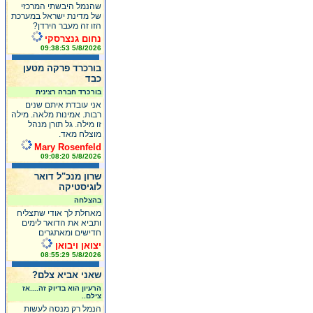
שהנמל היבשתי המרכזי
של מדינת ישראל במערכת
הזו זה מעבר הירדן?
נחום גנצרסקי
5/8/2026 09:38:53
בורכרד פרקה מטען
כבד
בורכרד חברה רצינית
אני עובדת איתם שנים
רבות. אמינות מלאה. מילה
זו מילה. גל תורן מנהל
מוצלח מאד.
Mary Rosenfeld
5/8/2026 09:08:20
שרון מנכ"ל דואר
לוגיסטיקה
בהצלחה
מאחלת לך אודי שתצליח
ותביא את הדואר לימים
חדישים ומאתגרים
יצואן ויבואן
5/8/2026 08:55:29
שאני אביא צלם?
הרעיון הוא בדיוק זה....אז
צילם..
הנמל רק מנסה לעשות