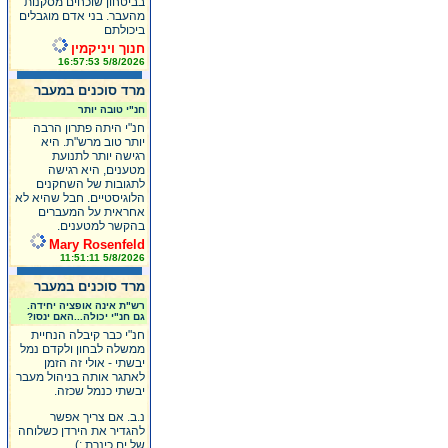
בביטחון שוכחים מסקנות
מהעבר. בני אדם מוגבלים
ביכולתם
חנוך ויניקמין
5/8/2026 16:57:53
מרד סוכנים במעבר
חנ"י טובה יותר
חנ"י היתה פתרון הרבה
יותר טוב מרש"ת. היא
רגישה יותר לתנועת
מטענים, היא רגישה
לתגובות של השחקנים
הלוגיסטיים. חבל שהיא לא
אחראית על המעברים
בהקשר למטענים.
Mary Rosenfeld
5/8/2026 11:51:11
מרד סוכנים במעבר
רש"ת אינה אופציה יחידה.
גם חנ"י יכולה...האם ינסו?
חנ"י כבר קיבלה הנחיית
ממשלה לבחון ולקדם נמל
יבשתי - אולי זה הזמן
לאתגר אותה בניהול מעבר
יבשתי כנמל שכזה.
נ.ב. אם צריך אפשר
להגדיר את הירדן כשלוחה
של ים כינרת :)