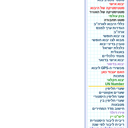
טופסי מכס ביבוא
יבוא אישי
סטטיסטיקה של היבוא
סטטיסטיקה של האוויר
בנק עולמי
סטט תחבורה
כללי היבוא לארה"ב
הגדרות ערך למכס
ארה"ב
צו יבוא חופשי
מבוא לצו יבוא חופשי
טובין בדיני יבוא
כלכלת ישראל
באנגלית
מונחי כלכליים
יבוא אישי בדואר
יבוא בדואר
מכשירי ה-GPS ליבוא
האם יעבוד כאן
מתכות
יצוא חקלאי
UN Number
שערי חליפין
שערים אקזוטיים
שער חליפין היסטורי
שערי חליפין בין
מטבעות
חישוב מדד המחירים
אירו דולר
ליש"ט יין
ריבית ליבור היסטורית
ריבית ליבור לפי שנה