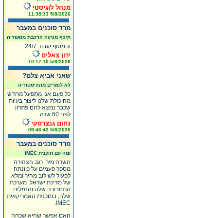
מנהל לוגיסטי
5/8/2026 11:38:33
מרד סוכנים במעבר
תיכף מגיעה הרכבת מסעודיה
והמסוף יעבוד 24/7
ירון צאלים
5/8/2026 10:17:10
שאני אביא צלם?
לא לומדים מההיסטוריה
כל פעם אני מתפעל מחדש
מהיכולת שלנו ליצור בעיות
שכבר נמצא להם פתרון
לפני 60 שנה...
נחום גנצרסקי
5/8/2026 09:46:42
מרד סוכנים במעבר
ומה עם תוכנית IMEC
השרה מירי רגב הצהירה
מספר פעמים על כוונתה
לפעול לשילוב מהיר ומלא
של מדינת ישראל, מערכת
התחבורה שלה והנמלים
שלה, בתוכנית האמריקאית
IMEC.
האם אפשר שהיא שכחה