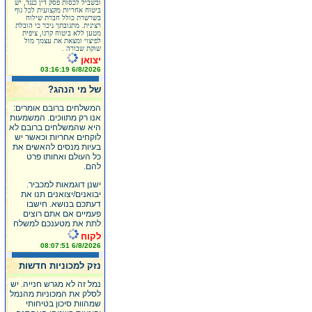
ובשביל לכסות פסק דין כנגד, יש
ביטוח אחריות מקצועית לכל גוף
בשרשרת כולל חברת שילוח
רצינית. מתגובתך ניכר כי הובלת
מטען ללא ביטוח קרגו, ציפית
לפיצוי ומצאת את עצמך מול
שוקת שבורה .
יצואן
6/8/2026 03:16:19
של מי הנהג?
המשלחים ברובם אומרים:
אנו רק מתווכים. המשמעות
היא שהמשלחים ברובם לא
לוקחים אחריות וכאשר יש
בעיות מנסים להאשים את
כל העולם ואחותו פרט
להם.
ישנן דוגמאות למכביר.
יבואנים/יצואנים תנו את
דעתכם בנושא. חישבו
פעמיים אם אתם רוצים
לתת את מטענכם למשלח
לקוח
6/8/2026 08:07:51
נזק למכוניות חדשות
נמל זה לא מגרש חנייה. יש
לסלק את המכוניות מהנמל
שמהוות סיכון בטיחותי