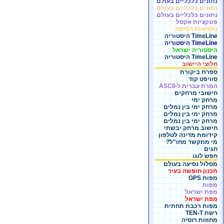
נתונים כלכליים בעולם
נתונים כלכליים בעולם
נתונים כלכליים בעולם
פונקציות אקסל
נוסחאות הנדסה
TimeLine היסטוריה
TimeLine היסטוריה
היסטוריה ישראל
TimeLine היסטוריה
חלוצי היישוב
ספרת ביקורת
סוויפט קוד
המרת עברית ל-ASCII
חישובי מרחקים
מרחק ימי
מרחק ימי בין נמלים
מרחק ימי בין נמלים
מרחק ימי בין נמלים
חישוב מרחק יבשתי
קידומת מדינה לטלפון
מי מתקשר מחו"ל?
חגים
חפש לוגו
מסלול נסיעה בעולם
תכנון חופשה בעיר
מפות GPS
מפות
מפת ישראל
מפת ישראל
מפות רכבת תחתית
רשת TEN-T
מחוזות רוסיה