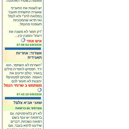
ופוגעות בשטחי האחסנה.
יש לשנות את התעריף
שאגרת התשתית תועבר
במלואה לחנ"י ולא לנמל
ואז תראו שהמכוניות
תעופנה מהנמל.
"רק חמור לא משנה את
דעתו" והמבין יבין....
איש אחד
6/8/2026 07:58:54
אשדוד: אחריות
תאגידית
"השירות לא השתפר, הוא
ירד. תפסיקו להפריח מילים
באוויר. כולם יודעים את
האמת. הפכתם לפטטים!!
יחצנות לא תעזור לכם
משתמש ב שרותי הנמל
6/8/2026 07:43:18
שאני אביא צלם?
גנצרסקי גם ברפואה
לא רק בלוגיסטיקה. גם
ברפואה יש ענף בשם
רפואה נשכחת, דברים
שידענו לרפא בעבר, וגם