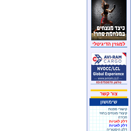
למגזין הדיגיטלי
טלפון 03-5753070
צור קשר
שימושון
קישורי ספנות
קיצורי מונחים בחוזי
חכירה
דלק לאניות
דלק לאניות
דלק היסטוריה