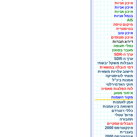
איכון אניות
איכון אניות
איכון אניות
בנמל אניות
AIS
מיקום טיסה
בטימטריה
איכון טוב
איכון מטוסים
דירוג חברות
נמלי תעופה
מעבר בסואץ
ערך ה-SDR
ערך ה-SDR
הגבלות משקל יבשתי
דמי הובלה במשאית
חישוב עלויות משאית
מונחי לוגיסטיקה
אמנות בינ"ל
חוקי האדמירלטי
לוח הפלגות מאסיה
איתור מטען
מקור השמות
אמן לאמנות
השוואה בין אמנות
כללי רוטרדם
פרופ' טטלי
תחבורה
הגבלים עסקיים
אינקוטרמס 2000
בעברית
אינקוטרמס 2000