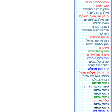
מחיר חבית היסטורי
קומודיטיס
מילון מונחים בספנות
מילון מונחים עברי
מילון ימי מונחים עברי
עוד מילון של מונחים
מונחי כלכלה
רשות הספנות
פרסומי רשות הספנות
השרים
תנועת המכולות
חוקי מדינת ישראל
חוקי ספנות ונמלים
משטרה
תעריף נמל חיפה
תעריף נמל אשדוד
הרפורמה בנמלים
קודים של נמלים
*קודים של נמלים
קידומת מכולה
מידות ומשקלות מכולה
מספרי IMO של אניות
חברות בעולם
נתוני מדינות
ספנות אמריקאיות
נתוני אניות
נתוני אניות
נתוני אניות
כללי אניות
נתוני אניות
נתוני אניות
מי פוקד פה