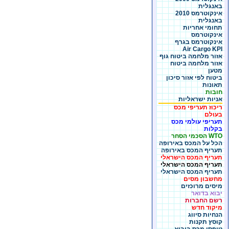
באנגלית
אינקוטרמס 2010
באנגלית
תחומי אחריות
אינקוטרמס
אינקוטרמס בגרף
Air Cargo KPI
אזור מלחמה ביטוח גוף
אזור מלחמה ביטוח
מטען
ביטוח לפי אזור סיכון
תאונות
חובות
אניות ישראליות
ריכוז תעריפי מכס
בעולם
תעריפי עולמי מכס
בקלות
WTO הסכמי הסחר
הכל על המכס באירופה
תעריף המכס באירופה
תעריף המכס הישראלי
תעריף המכס הישראלי
תעריף המכס הישראלי
מחשבון מסים
מיסים מרוכזים
יבוא בדואר
רשם החברות
מיקוד חדש
הנחיות סיווג
קוסץ תקנות