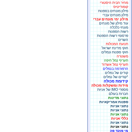
מחיר חבית היסטורי
קומודיטיס
מילון מונחים בספנות
מילון מונחים עברי
מילון ימי מונחים עברי
עוד מילון של מונחים
מונחי כלכלה
רשות הספנות
פרסומי רשות הספנות
השרים
תנועת המכולות
חוקי מדינת ישראל
חוקי ספנות ונמלים
משטרה
תעריף נמל חיפה
תעריף נמל אשדוד
הרפורמה בנמלים
קודים של נמלים
*קודים של נמלים
קידומת מכולה
מידות ומשקלות מכולה
מספרי IMO של אניות
חברות בעולם
נתוני מדינות
ספנות אמריקאיות
נתוני אניות
נתוני אניות
נתוני אניות
כללי אניות
נתוני אניות
נתוני אניות
מי פוקד פה