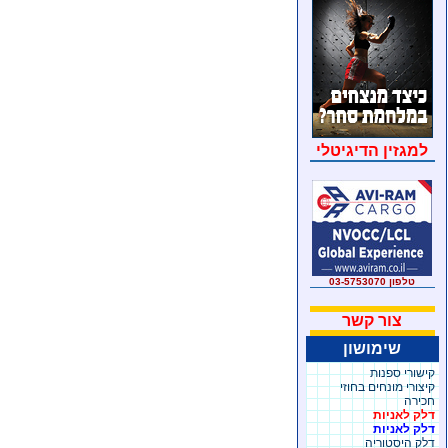
למגזין הדיגיטלי
טלפון 03-5753070
צור קשר
שימושון
קישורי ספנות
קיצורי מונחים בחוזי
חכירה
דלק לאניות
דלק לאניות
דלק היסטוריה