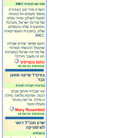
ומה עם תוכנית IMEC
השרה מירי רגב הצהירה
מספר פעמים על כוונתה
לפעול לשילוב מהיר ומלא
של מדינת ישראל, מערכת
התחבורה שלה והנמלים
שלה, בתוכנית האמריקאית
IMEC.
האם אפשר שהיא שכחה
שהנמל היבשתי המרכזי
של מדינת ישראל במערכת
הזו זה מעבר הירדן?
נחום גנצרסקי
5/8/2026 09:38:53
בורכרד פרקה מטען
כבד
בורכרד חברה רצינית
אני עובדת איתם שנים
רבות. אמינות מלאה. מילה
זו מילה. גל תורן מנהל
מוצלח מאד.
Mary Rosenfeld
5/8/2026 09:08:20
שרון מנכ"ל דואר
לוגיסטיקה
בהצלחה