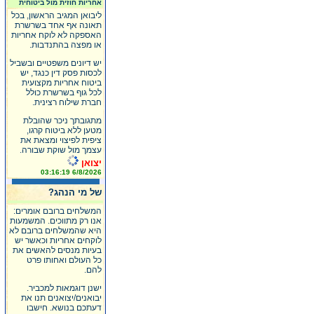
אחריות חוזית מול ביטוחית
ליבואן המגיב הראשון, בכל
תאונה אף אחד בשרשרת
האספקה לא לוקח אחריות
או מפצה בהתנדבות.
יש דיונים משפטיים ובשביל
לכסות פסק דין כנגד, יש
ביטוח אחריות מקצועית
לכל גוף בשרשרת כולל
חברת שילוח רצינית.
מתגובתך ניכר שהובלת
מטען ללא ביטוח קרגו,
ציפית לפיצוי ומצאת את
עצמך מול שוקת שבורה.
יצואן
6/8/2026 03:16:19
של מי הנהג?
המשלחים ברובם אומרים:
אנו רק מתווכים. המשמעות
היא שהמשלחים ברובם לא
לוקחים אחריות וכאשר יש
בעיות מנסים להאשים את
כל העולם ואחותו פרט
להם.
ישנן דוגמאות למכביר.
יבואנים/יצואנים תנו את
דעתכם בנושא. חישבו