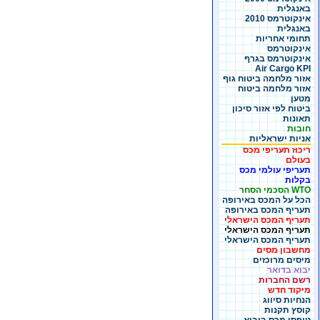
באנגלית
אינקוטרמס 2010
באנגלית
תחומי אחריות
אינקוטרמס
אינקוטרמס בגרף
Air Cargo KPI
אזור מלחמה ביטוח גוף
אזור מלחמה ביטוח
מטען
ביטוח לפי אזור סיכון
תאונות
חובות
אניות ישראליות
ריכוז תעריפי מכס
בעולם
תעריפי עולמי מכס
בקלות
WTO הסכמי הסחר
הכל על המכס באירופה
תעריף המכס באירופה
תעריף המכס הישראלי
תעריף המכס הישראלי
תעריף המכס הישראלי
מחשבון מסים
מיסים מרוכזים
יבוא בדואר
רשם החברות
מיקוד חדש
הנחיות סיווג
קוסץ תקנות