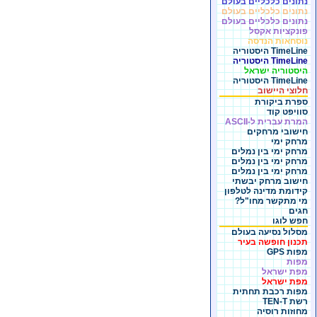
נתונים כלכליים בעולם
נתונים כלכליים בעולם
נתונים כלכליים בעולם
פונקציות אקסל
נוסחאות הנדסה
TimeLine היסטוריה
TimeLine היסטוריה
היסטוריה ישראל
TimeLine היסטוריה
חלוצי היישוב
ספרת ביקורת
סוויפט קוד
המרת עברית ל-ASCII
חישובי מרחקים
מרחק ימי
מרחק ימי בין נמלים
מרחק ימי בין נמלים
מרחק ימי בין נמלים
חישוב מרחק יבשתי
קידומת מדינה לטלפון
מי מתקשר מחו"ל?
חגים
חפש לוגו
מסלול נסיעה בעולם
תכנון חופשה בעיר
מפות GPS
מפות
מפת ישראל
מפת ישראל
מפות רכבת תחתית
רשת TEN-T
מחוזות רוסיה