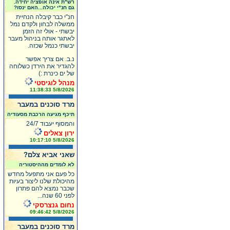
רש"ת אינה אופציה יחידה.
גם חנ"י יכולה...האם ינסו?
חנ"י כבר קיבלה הנחיית
ממשלה לבחון ולקדם נמל
יבשתי - אולי זה הזמן
לאתגר אותה בניהול מעבר
יבשתי כנמל שכזה.
נ.ב. אם צריך אפשר
להגדיר את הירדן כשלוחה
של ים כינרת :)
מנהל לוגיסטי
5/8/2026 11:38:33
מרד סוכנים במעבר
תיכף מגיעה הרכבת מסעודיה
והמסוף יעבוד 24/7
ירון צאלים
5/8/2026 10:17:10
שאני אביא צלם?
לא לומדים מההיסטוריה
כל פעם אני מתפעל מחדש
מהיכולת שלנו ליצור בעיות
שכבר נמצא להם פתרון
לפני 60 שנה...
נחום גנצרסקי
5/8/2026 09:46:42
מרד סוכנים במעבר