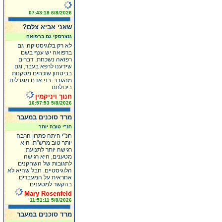
6/8/2026 07:43:18
שאני אביא צלם?
גנצרסקי גם ברפואה
לא רק בלוגיסטיקה. גם
ברפואה יש ענף בשם
רפואה נשכחת, דברים
שידענו לרפא בעבר, וגם
בביטחון שוכחים מסקנות
מהעבר. בני אדם מוגבלים
ביכולתם
חנוך ויניקמין
5/8/2026 16:57:53
מרד סוכנים במעבר
חנ"י טובה יותר
חנ"י היתה פתרון הרבה
יותר טוב מרש"ת. היא
רגישה יותר לתנועת
מטענים, היא רגישה
לתגובות של השחקנים
הלוגיסטיים. חבל שהיא לא
אחראית על המעברים
בהקשר למטענים.
Mary Rosenfeld
5/8/2026 11:51:11
מרד סוכנים במעבר