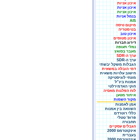
איכון אניות
איכון אניות
איכון אניות
בנמל אניות
AIS
מיקום טיסה
בטימטריה
איכון טוב
איכון מטוסים
דירוג חברות
נמלי תעופה
מעבר בסואץ
ערך ה-SDR
ערך ה-SDR
הגבלות משקל יבשתי
דמי הובלה במשאית
חישוב עלויות משאית
מונחי לוגיסטיקה
אמנות בינ"ל
חוקי האדמירלטי
לוח הפלגות מאסיה
איתור מטען
מקור השמות
אמן לאמנות
השוואה בין אמנות
כללי רוטרדם
פרופ' טטלי
תחבורה
הגבלים עסקיים
אינקוטרמס 2000
בעברית
אינקוטרמס 2000