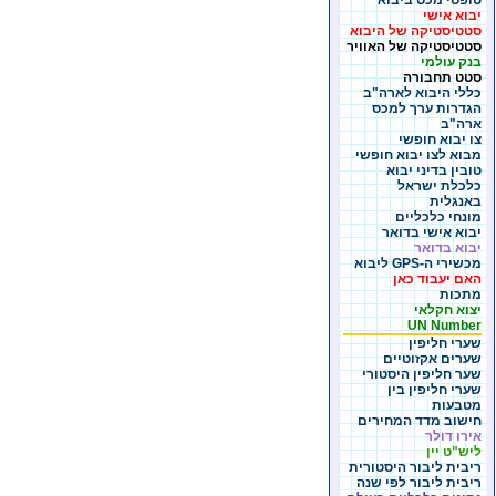
טופסי מכס ביבוא
יבוא אישי
סטטיסטיקה של היבוא
סטטיסטיקה של האוויר
בנק עולמי
סטט תחבורה
כללי היבוא לארה"ב
הגדרות ערך למכס
ארה"ב
צו יבוא חופשי
מבוא לצו יבוא חופשי
טובין בדיני יבוא
כלכלת ישראל
באנגלית
מונחי כלכליים
יבוא אישי בדואר
יבוא בדואר
מכשירי ה-GPS ליבוא
האם יעבוד כאן
מתכות
יצוא חקלאי
UN Number
שערי חליפין
שערים אקזוטיים
שער חליפין היסטורי
שערי חליפין בין
מטבעות
חישוב מדד המחירים
אירו דולר
ליש"ט יין
ריבית ליבור היסטורית
ריבית ליבור לפי שנה