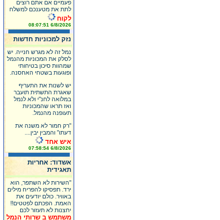
פעמיים אם אתם רוצים
לתת את מטענכם למשלח
לקוח
6/8/2026 08:07:51
נזק למכוניות חדשות
נמל זה לא מגרש חנייה. יש
לסלק את המכוניות מהנמל
שמהוות סיכון בטיחותי
ופוגעות בשטחי האחסנה.
יש לשנות את התעריף
שאגרת התשתית תועבר
במלואה לחנ"י ולא לנמל
ואז תראו שהמכוניות
תעופנה מהנמל.
"רק חמור לא משנה את
דעתו" והמבין יבין....
איש אחד
6/8/2026 07:58:54
אשדוד: אחריות
תאגידית
"השירות לא השתפר, הוא
ירד. תפסיקו להפריח מילים
באוויר. כולם יודעים את
האמת. הפכתם לפטטים!!
יחצנות לא תעזור לכם
משתמש ב שרותי הנמל